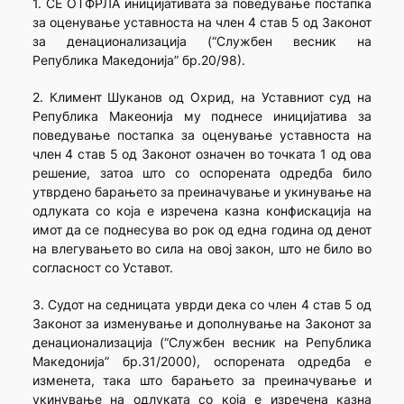
1. СЕ ОТФРЛА иницијативата за поведување постапка
за оценување уставноста на член 4 став 5 од Законот
за денационализација (“Службен весник на
Република Македонија” бр.20/98).
2. Климент Шуканов од Охрид, на Уставниот суд на
Република Макеонија му поднесе иницијатива за
поведување постапка за оценување уставноста на
член 4 став 5 од Законот означен во точката 1 од ова
решение, затоа што со оспорената одредба било
утврдено барањето за преиначување и укинување на
одлуката со која е изречена казна конфискација на
имот да се поднесува во рок од една година од денот
на влегувањето во сила на овој закон, што не било во
согласност со Уставот.
3. Судот на седницата уврди дека со член 4 став 5 од
Законот за изменување и дополнување на Законот за
денационализација (“Службен весник на Република
Македонија” бр.31/2000), оспорената одредба е
изменета, така што барањето за преиначување и
укинување на одлуката со која е изречена казна