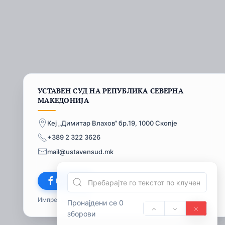
УСТАВЕН СУД НА РЕПУБЛИКА СЕВЕРНА
МАКЕДОНИЈА
Кеј „Димитар Влахов“ бр.19, 1000 Скопје
+389 2 322 3626
mail@ustavensud.mk
Facebook
Импресум
© 2026
Пронајдени се 0
зборови