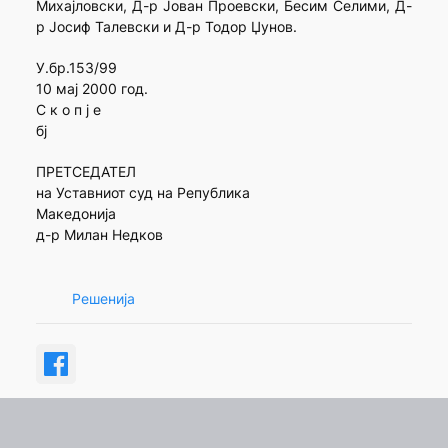
Михајловски, Д-р Јован Проевски, Бесим Селими, Д-
р Јосиф Талевски и Д-р Тодор Џунов.
У.бр.153/99
10 мај 2000 год.
С к о п ј е
бј
ПРЕТСЕДАТЕЛ
на Уставниот суд на Република
Македонија
д-р Милан Недков
Решенија