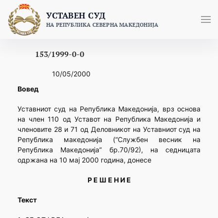
Skip
УСТАВЕН СУД
to
НА РЕПУБЛИКА СЕВЕРНА МАКЕДОНИЈА
content
153/1999-0-0
10/05/2000
Вовед
Уставниот суд на Република Македонија, врз основа
на член 110 од Уставот на Република Македонија и
членовите 28 и 71 од Деловникот на Уставниот суд на
Република македонија (“Службен весник на
Република Македонија” бр.70/92), на седницата
одржана на 10 мај 2000 година, донесе
Р Е Ш Е Н И Е
Текст