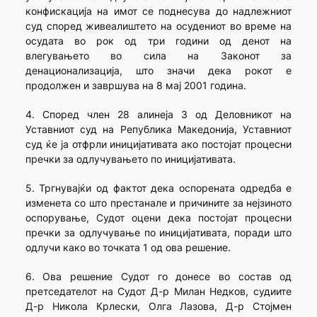
конфискација на имот се поднесува до надлежниот
суд според живеалиштето на осудениот во време на
осудата во рок од три години од денот на
влегувањето во сила на Законот за
денационализација, што значи дека рокот е
продолжен и завршува на 8 мај 2001 година.
4. Според член 28 алинеја 3 од Деловникот на
Уставниот суд на Република Македонија, Уставниот
суд ќе ја отфрли иницијативата ако постојат процесни
пречки за одлучувањето по иницијативата.
5. Тргнувајќи од фактот дека оспорената одредба е
изменета со што престанале и причините за нејзиното
оспорување, Судот оцени дека постојат процесни
пречки за одлучување по иницијативата, поради што
одлучи како во точката 1 од ова решение.
6. Ова решение Судот го донесе во состав од
претседателот на Судот Д-р Милан Недков, судиите
Д-р Никола Крлески, Олга Лазова, Д-р Стојмен