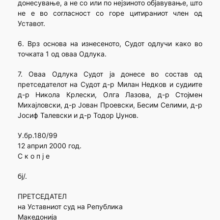
донесување, а не со или по нејзиното објавување, што
не е во согласност со горе цитираниот член од
Уставот.
6. Врз основа на изнесеното, Судот одлучи како во
точката 1 од оваа Одлука.
7. Оваа Одлука Судот ја донесе во состав од
претседателот на Судот д-р Милан Недков и судиите
д-р Никола Крлески, Олга Лазова, д-р Стојмен
Михајловски, д-р Јован Проевски, Бесим Селими, д-р
Јосиф Талевски и д-р Тодор Џунов.
У.бр.180/99
12 април 2000 год.
С к о п ј е
бј/.
ПРЕТСЕДАТЕЛ
на Уставниот суд на Република
Македонија