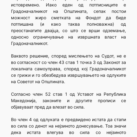
истовремено. Иако еден од потписниците е
Градоначалникот на Општината, сепак постои
можност жиро сметката на Фондот да биде
потпишана (и како таква полноважна) од
преостанатите двајца, со што се врши одземање,
односно ограничување на извршната власт на
Градоначалникот.
Ваквото решение, според мислењето на Судот, не е
во согласност со член 43 став 1 точка 3 од Законот за
локалната самоуправа, според кој Градоначалникот
се грижи и го обезбедува извршувањето на одлуките
на Советот на Општината.
Согласно член 52 став 1 од Уставот на Република
Македонија, законите и другите прописи се
објавуваат пред да влезат во сила.
Во член 4 од одлуката е предвидено истата да стапи
во сила со денот на нејзиното донесување. Тоа значи
дека истата влегува во сила со нејзиното