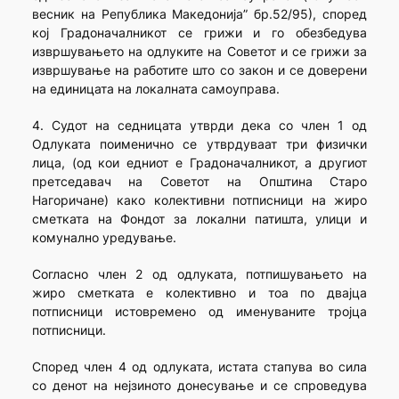
весник на Република Македонија” бр.52/95), според
кој Градоначалникот се грижи и го обезбедува
извршувањето на одлуките на Советот и се грижи за
извршување на работите што со закон и се доверени
на единицата на локалната самоуправа.
4. Судот на седницата утврди дека со член 1 од
Одлуката поименично се утврдуваат три физички
лица, (од кои едниот е Градоначалникот, а другиот
претседавач на Советот на Општина Старо
Нагоричане) како колективни потписници на жиро
сметката на Фондот за локални патишта, улици и
комунално уредување.
Согласно член 2 од одлуката, потпишувањето на
жиро сметката е колективно и тоа по двајца
потписници истовремено од именуваните тројца
потписници.
Според член 4 од одлуката, истата стапува во сила
со денот на нејзиното донесување и се спроведува