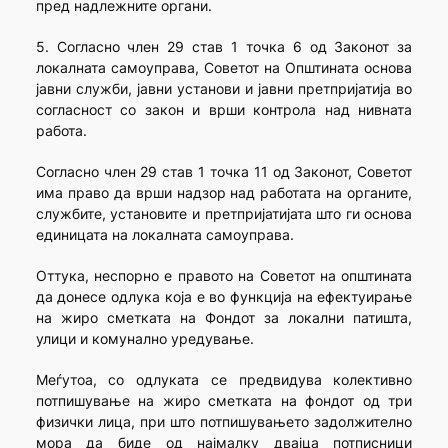
пред надлежните органи.
5. Согласно член 29 став 1 точка 6 од Законот за
локалната самоуправа, Советот на Општината основа
јавни служби, јавни установи и јавни претпријатија во
согласност со закон и врши контрола над нивната
работа.
Согласно член 29 став 1 точка 11 од Законот, Советот
има право да врши надзор над работата на органите,
службите, установите и претпријатијата што ги основа
единицата на локалната самоуправа.
Оттука, неспорно е правото на Советот на општината
да донесе одлука која е во функција на ефектуирање
на жиро сметката на Фондот за локални патишта,
улици и комунално уредување.
Меѓутоа, со одлуката се предвидува колективно
потпишување на жиро сметката на фондот од три
физички лица, при што потпишувањето задолжително
мора да биде од најмалку двајца потписници