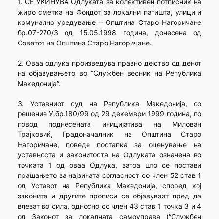
1. СЕ УКИНУВА Одлуката за колективен потписник на
жиро сметка на Фондот за локални патишта, улици и
комунално уредување – Општина Старо Нагоричане
бр.07-270/3 од 15.05.1998 година, донесена од
Советот на Општина Старо Нагоричане.
2. Оваа одлука произведува правно дејство од денот
на објавувањето во “Службен весник на Република
Македонија”.
3. Уставниот суд на Република Македонија, со
решение У.бр.180/99 од 29 декември 1999 година, по
повод поднесената иницијатива на Милован
Трајковиќ, Градоначалник на Општина Старо
Нагоричане, поведе постапка за оценување на
уставноста и законитоста на Одлуката означена во
точката 1 од оваа Одлука, затоа што се постави
прашањето за најзината согласност со член 52 став 1
од Уставот на Република Македонија, според кој
законите и другите прописи се објавуваат пред да
влезат во сила, односно со член 43 став 1 точка 3 и 4
од Законот за локалната самоуправа (“Службен