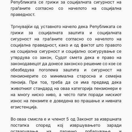
Републиката се грижи за социјалната сигурност на
граѓаните согласно со начелото на социјална
праведност.
Тргнувајќи од уставното начело дека Републиката се
грижи за социјалната заштита и социјалната
сигурност на граѓаните согласно со начелото на
социјална праведност, како и од фактот што правото
на социјална сигурност и социјално осигурување се
утврдува со закон, Судот смета дека е право на
законодавецот да донесе законско решение со кое се
обезбедува поголема заштита и сигурност на
пензионерите со минимална старосна и семејна
пензија. При тоа, треба да се има предвид дека
животниот стандард на оваа категорија пензионери е
на многу ниско ниво, а често пати поради нискиот
износ на пензиите е доведена во прашање и нивната
егзистенција.
Во оваа смисла е и членот 5 од Законот за извршната
постапка според кој извршувањето заради
остварување на парично побарување и