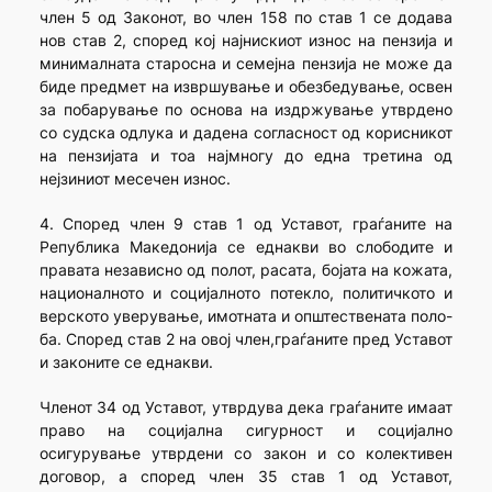
член 5 од Законот, во член 158 по став 1 се додава
нов став 2, според кој најнискиот износ на пензија и
минималната старосна и семејна пензија не може да
биде предмет на извршување и обезбедување, освен
за побарување по основа на издржување утврдено
со судска одлука и дадена согласност од корисникот
на пензијата и тоа најмногу до една третина од
нејзиниот месечен износ.
4. Според член 9 став 1 од Уставот, граѓаните на
Република Македонија се еднакви во слободите и
правата независно од полот, расата, бојата на кожата,
националното и социјалното потекло, политичкото и
верското уверување, имотната и општествената поло-
ба. Според став 2 на овој член,граѓаните пред Уставот
и законите се еднакви.
Членот 34 од Уставот, утврдува дека граѓаните имаат
право на социјална сигурност и социјално
осигурување утврдени со закон и со колективен
договор, а според член 35 став 1 од Уставот,