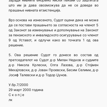
заради нивните енормно ниски пензии со заштитата
што им ја дава овозможува да не се доведе во
прашање нивната егзистенција.
Врз основа на изнесеното, Судот оцени дека не може
да се постави прашањето за согласноста на членот 5
од Законот за изменување и дополнување на Законот
за пензиското и инвалидското осигурување со членот
9 од Уставот, и одлучи како во точката 1 од ова
решение.
5. Ова решение Судот го донесе во состав од
претседателот на Судот д-р Милан Недков и судиите
д-р Никола Крлески, Олга Лазова, д-р Стојмен
Михајловски, д-р Јован Проевски, Бесим Селими, д-р
Јосиф Талевски и д-р Тодор Џунов.
У.бр.7/2000
29 март 2000 година
С к о п ј е
лк