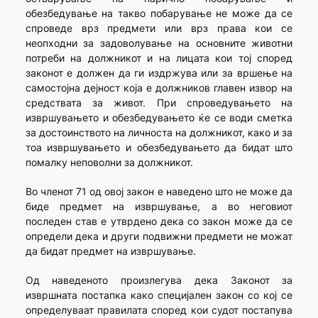
обезбедување на такво побарување не може да се
спроведе врз предмети или врз права кои се
неопходни за задоволување на основните животни
потреби на должникот и на лицата кои тој според
законот е должен да ги издржува или за вршење на
самостојна дејност која е должников главен извор на
средствата за живот. При спроведувањето на
извршувањето и обезбедувањето ќе се води сметка
за достоинството на личноста на должникот, како и за
тоа извршувањето и обезбедувањето да бидат што
помалку неповолни за должникот.
Во членот 71 од овој закон е наведено што не може да
биде предмет на извршување, а во неговиот
последен став е утврдено дека со закон може да се
определи дека и други подвижни предмети не можат
да бидат предмет на извршување.
Од наведеното произлегува дека Законот за
извршната постапка како специјален закон со кој се
определуваат правилата според кои судот постапува