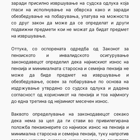
заради присилно извршување на судска одлука која
гласи на исполнување на обврска како и заради
обезбедување на побарувања, упатува на можноста
со друг закон да може да се определат и други
подвижни предмети кои не можат да бидат предмет
на извршување.
Оттука, со оспорената одредба од Законот за
пензиското и инвалидското осигурување
законодавецот определил дека најнискиот износ на
пензија и минималната старосна и семејна пензија не
може да биде предмет на извршување и
обезбедување, освен за побарување по основа на
издржување утврдено со судска одлука и дадена
согласност од корисникот на пензија и тоа најмногу
до една третина од нејзиниот месечен износ.
Ваквото определување на законодавецот секако
дека нема за цел да ги стави во привилегирана
положба пензионерите со најнизок износ на пензија и
минимална старосна и семејна пензија, туку напротив