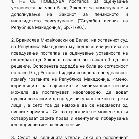
1. НЕ СЕ ПОВЕДУВА постапка за оценување
уставноста на член 5 од Законот за изменување и
дополнување на Законот за пензиското и
инвалидското осигурување (“Службен весник на
Република Македонија”, бр.71/96.).
2. Бранислав Михајловски од Велес, на Уставниот суд
на Република Македонија му поднесе иницијатива за
поведување постапка за оценување уставноста на
одредбата од Законот означен во точката 1 од ова
решение. Оспорената одредба не била во согласност
со член 9 од Уставот бидејќи создавала нееднаквост
помеѓу граѓаните на Република Македонија. Имено,
корисниците на најниските и минималните пензии
можеле да постапуваат неодговорно, да водат
судски постапки и да предизвикуваат штети на трети
лица , а сето тоа да неможе да се надомести од
нивните примања. Со тоа граѓаните не можеле да ги
остваруваат своите права и евентуални побарувања
кон корисниците на овие пензии.
3. Судот на седницата утврди дека со оспорениот