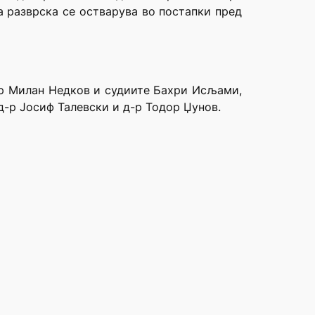
а разврска се остварува во постапки пред
д-р Милан Недков и судиите Бахри Исљами,
д-р Јосиф Талевски и д-р Тодор Џунов.