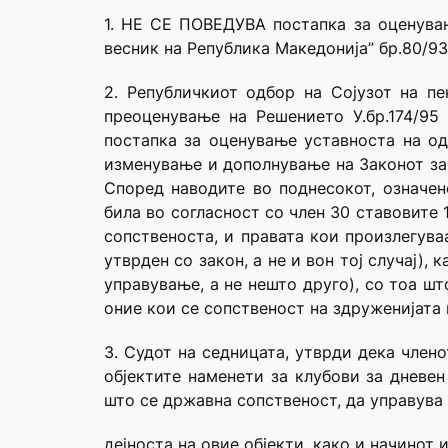
1. НЕ СЕ ПОВЕДУВА постапка за оценувањ
весник на Република Македонија” бр.80/93, 
2. Републичкиот одбор на Сојузот на п
преоценување на Решението У.бр.174/95
постапка за оценување уставноста на од
изменување и дополнување на Законот за 
Според наводите во поднесокот, означен
била во согласност со член 30 ставовите 
сопственоста, и правата кои произлегува
утврден со закон, а не и вон тој случај),
управување, а не нешто друго), со тоа ш
оние кои се сопственост на здруженијата 
3. Судот на седницата, утврди дека член
објектите наменети за клубови за дневен
што се државна сопственост, да управува 
дејноста на овие објекти, како и начинот 