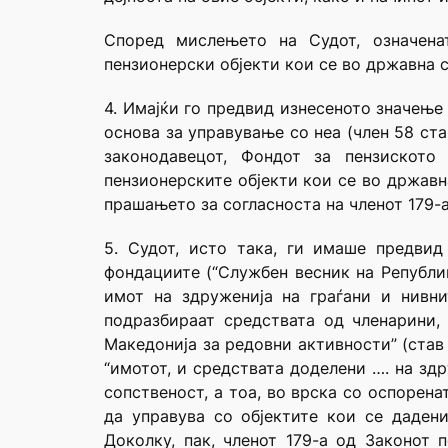
Според мислењето на Судот, означена
пензионерски објекти кои се во државна со
4. Имајќи го предвид изнесеното значење
основа за управување со неа (член 58 ста
законодавецот, Фондот за пензиското
пензионерските објекти кои се во државн
прашањето за согласноста на членот 179-а
5. Судот, исто така, ги имаше предвид
фондациите (“Службен весник на Републик
имот на здруженија на граѓани и нивни
подразбираат средствата од членарини,
Македонија за редовни активности” (став
“имотот, и средствата доделени …. на зд
сопственост, а тоа, во врска со оспорен
да управува со објектите кои се даден
Доколку, пак, членот 179-а од Законот