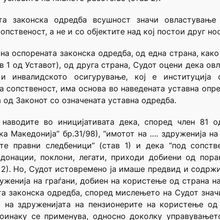
та законска одредба всушност значи овластувањ
пственост, а не и со објектите над кој постои друг но
 на оспорената законска одредба, од една страна, како
в 1 од Уставот), од друга страна, Судот оцени дека о
 и инвалидското осигурување, кој е институција 
а сопственост, има основа во наведената уставна опр
 од Законот со означената уставна одредба.
 наводите во иницијативата дека, според член 81 о
а Македонија” бр.31/98), “имотот на …. здруженија на
те правни следбеници” (став 1) и дека “под сопств
 донации, поклони, легати, приходи добиени од пор
 2). Но, Судот истовремено ја имаше предвид и содржи
руженија на граѓани, добиен на користење од страна
ата законска одредба, според мислењето на Судот зна
и на здруженијата на пензионерите на користење о
 поинаку се применува, односно доколку управувањет