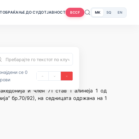
Т
ОБРАЌАЊЕ ДО СУДОТ
ЈАВНОСТ
MK
SQ
EN
BCCF
најдени се 0
орови
акедонија и член 71 став 1 алинеја 1 од
ја” бр.70/92), на седницата одржана на 1