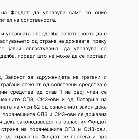
е на Фондот да управува само со оние
сител на сопственоста.
 и уставната определба сопственоста да е
властувањето од страна на државата, преку
со јавни овластувања, да управува со
еделба, поради што не може да се постави
д Законот за здруженијата на граѓани и
 граѓани стекнат од сопствени средства е
ени средства од став 1 на овој член се
анешните ОПЗ, СИЗ-ови и од Лотарија на
ната на член 82 од означениот закон дека
 на поранешните ОПЗ и СИЗ-ови се државна
чи дека законодавецот го овластил Фондот
д страна на поранешните ОПЗ и СИЗ-ови.
о од страна на Фондот се протега и врз