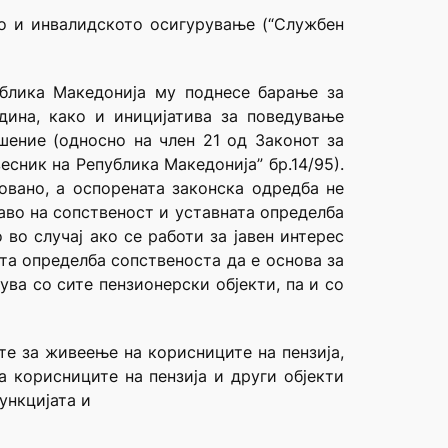
то и инвалидското осигурување (“Службен
ублика Македонија му поднесе барање за
дина, како и иницијатива за поведување
шение (односно на член 21 од Законот за
сник на Република Македонија” бр.14/95).
овано, а оспорената законска одредба не
раво на сопственост и уставната определба
во случај ако се работи за јавен интерес
ната определба сопственоста да е основа за
ва со сите пензионерски објекти, па и со
те за живеење на корисниците на пензија,
а корисниците на пензија и други објекти
ункцијата и