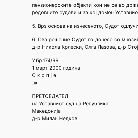
пензионерските објекти кои не се во држ
редовните судови и за кој домен Уставнио
5. Врз основа на изнесеното, Судот одлучи
6. Ова решение Судот го донесе со мнози
д-р Никола Крлески, Олга Лазова, д-р Сто
У.бр.174/99
1 март 2000 година
С к о п ј е
лк
ПРЕТСЕДАТЕЛ
на Уставниот суд на Република
Македонија
д-р Милан Недков