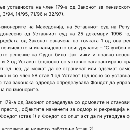
е уставноста на член 179-а од Законот за пензиско
3/94, 14/95, 71/96 и 32/97).
ензионерите на Македонија, на Уставниот суд на Реп
 донесено од Уставниот суд на 25 декември 1996 го
редбата од Законот означена во точката 1 од ова ре
пензиското и инвалидското осигурување – “Службен ве
ото решение на Судот било фактички и правно неосн
1 и 3 од Уставот (односно со уставно загарантирано п
ат од неа, да можат да се ограничат или одземат само 
 како и со член 58 став 1 од Уставот (односно со устав
то таа законска одредба определувала Фондот да управу
на пензионерите.
от 179-а од Законот определува со домовите и станови
 престој, објектите наменети за одмор и рекреација н
Фондот (став 1) и Фондот со општ акт да ги утврдува ф
и условите на нивното работење (став 2).