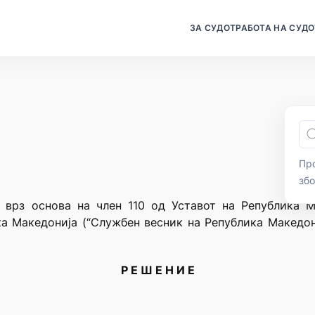
ЗА СУДОТ
РАБОТА НА СУДО
Про
зб
 врз основа на член 110 од Уставот на Република М
а Македонија (“Службен весник на Република Македони
Р Е Ш Е Н И Е