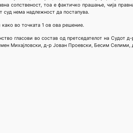
авна сопственост, тоа е фактичко прашање, чија правн
т суд нема надлежност да постапува.
 како во точката 1 ов ова решение.
нство гласови во состав од претседателот на Судот 
јмен Михајловски, д-р Јован Проевски, Бесим Селими, 