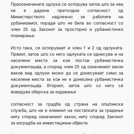
Првоозначената одлука се оспорува затоа што за неа
не е дадена претходна согласност од
Министерството надлежно за работите на
урбанизамот, поради што не била во согласност со
член 25 од Законот за просторно и урбанистичко
планирање.
Исто така, се оспоруваат и член 1 и 2 од одлуката.
Првиот, затоа што со него одлуката се однесува и на
населени места за кои постои урбанистичка
документација, а според член 25 од означениот закон
ваков вид одлуки може да се донесуваат само за
населени места за кои не е донесена урбанистичка
документација. Вториот, затоа што со него се
воведува обврска за издавање
согласност за градба од страна на општинска
служба, што не е елемент на постапката за градење
ниту според означениот закон, ниту според Законот
за изградба на инвестициони објекти.