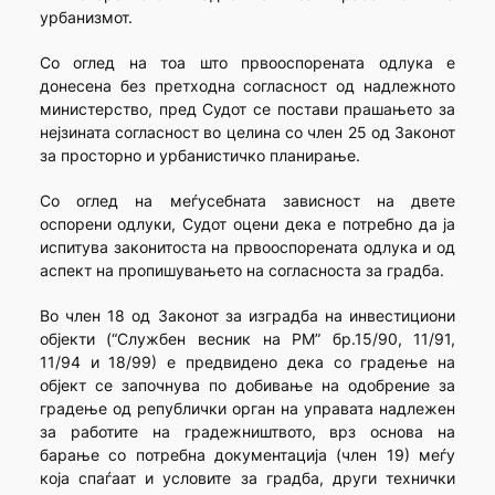
урбанизмот.
Со оглед на тоа што првооспорената одлука е
донесена без претходна согласност од надлежното
министерство, пред Судот се постави прашањето за
нејзината согласност во целина со член 25 од Законот
за просторно и урбанистичко планирање.
Со оглед на меѓусебната зависност на двете
оспорени одлуки, Судот оцени дека е потребно да ја
испитува законитоста на првооспорената одлука и од
аспект на пропишувањето на согласноста за градба.
Во член 18 од Законот за изградба на инвестициони
објекти (“Службен весник на РМ” бр.15/90, 11/91,
11/94 и 18/99) е предвидено дека со градење на
објект се започнува по добивање на одобрение за
градење од републички орган на управата надлежен
за работите на градежништвото, врз основа на
барање со потребна документација (член 19) меѓу
која спаѓаат и условите за градба, други технички