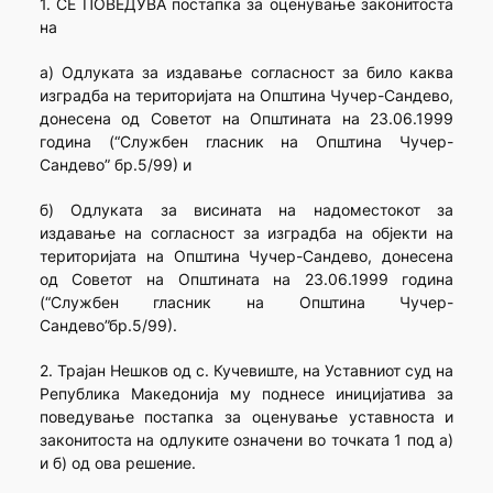
1. СЕ ПОВЕДУВА постапка за оценување законитоста
на
а) Одлуката за издавање согласност за било каква
изградба на територијата на Општина Чучер-Сандево,
донесена од Советот на Општината на 23.06.1999
година (“Службен гласник на Општина Чучер-
Сандево” бр.5/99) и
б) Одлуката за висината на надоместокот за
издавање на согласност за изградба на објекти на
територијата на Општина Чучер-Сандево, донесена
од Советот на Општината на 23.06.1999 година
(“Службен гласник на Општина Чучер-
Сандево”бр.5/99).
2. Трајан Нешков од с. Кучевиште, на Уставниот суд на
Република Македонија му поднесе иницијатива за
поведување постапка за оценување уставноста и
законитоста на одлуките означени во точката 1 под а)
и б) од ова решение.