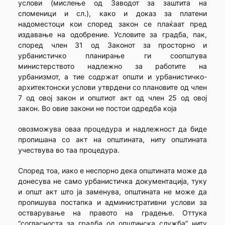
услови (мислење од Заводот за заштита на
споменици и сл.), како и доказ за платени
надоместоци кои според закон се плаќаат пред
издавање на одобрение. Условите за градба, пак,
според член 31 од Законот за просторно и
урбанистичко планирање ги соопштува
министерството надлежно за работите на
урбанизмот, а тие содржат општи и урбанистичко-
архитектонски услови утврдени со плановите од член
7 од овој закон и општиот акт од член 25 од овој
закон. Во овие закони не постои одредба која
овозможува оваа процедура и надлежност да биде
пропишана со акт на општината, ниту општината
учествува во таа процедура.
Според тоа, иако е неспорно дека општината може да
донесува не само урбанистичка документација, туку
и општ акт што ја заменува, општината не може да
пропишува постапка и административни услови за
остварување на правото на градење. Оттука
“согласноста за градба од општинска служба” ниту