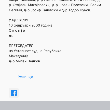
р Стојмен Михајловски, д-р Јован Проевски, Бесим
Селими, д-р Јосиф Талевски и д-р Тодор Џунов.
У.бр.161/99
16 февруари 2000 година
С к о п ј е
лк
ПРЕТСЕДАТЕЛ
на Уставниот суд на Република
Македонија
д-р Милан Недков
Решенија