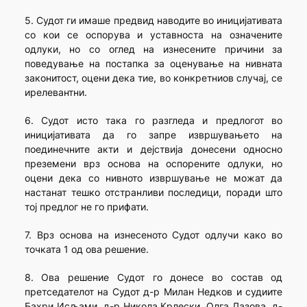
5. Судот ги имаше предвид наводите во иницијативата
со кои се оспорува и уставноста на означените
одлуки, но со оглед на изнесените причини за
поведување на постапка за оценување на нивната
законитост, оцени дека тие, во конкретниов случај, се
ирелевантни.
6. Судот исто така го разгледа и предлогот во
иницијативата да го запре извршувањето на
поединечните акти и дејствија донесени односно
преземени врз основа на оспорените одлуки, но
оцени дека со нивното извршување не можат да
настанат тешко отстранливи последици, поради што
тој предлог не го прифати.
7. Врз основа на изнесеното Судот одлучи како во
точката 1 од ова решение.
8. Ова решение Судот го донесе во состав од
претседателот на Судот д-р Милан Недков и судиите
Бахри Исљами, д-р Никола Крлески, Олга Лазова, д-