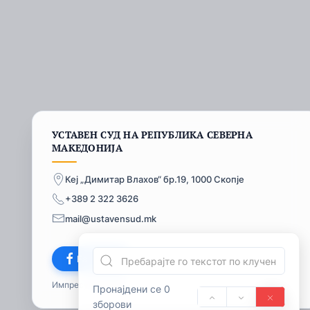
УСТАВЕН СУД НА РЕПУБЛИКА СЕВЕРНА
МАКЕДОНИЈА
Кеј „Димитар Влахов“ бр.19, 1000 Скопје
+389 2 322 3626
mail@ustavensud.mk
Facebook
Импресум
© 2026
Пронајдени се 0
зборови