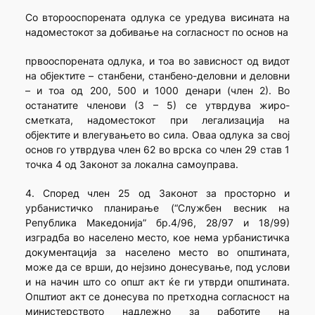
Со второоспорената одлука се уредува висината на
надоместокот за добивање на согласност по основ на
првооспорената одлука, и тоа во зависност од видот
на објектите – станбени, станбено-деловни и деловни
– и тоа од 200, 500 и 1000 денари (член 2). Во
останатите членови (3 – 5) се утврдува жиро-
сметката, надоместокот при легализација на
објектите и влегувањето во сила. Оваа одлука за свој
основ го утврдува член 62 во врска со член 29 став 1
точка 4 од Законот за локална самоуправа.
4. Според член 25 од Законот за просторно и
урбанистичко планирање (“Службен весник на
Република Македонија” бр.4/96, 28/97 и 18/99)
изградба во населено место, кое нема урбанистичка
документација за населено место во општината,
може да се врши, до нејзино донесување, под услови
и на начин што со општ акт ќе ги утврди општината.
Општиот акт се донесува по претходна согласност на
министерството надлежно за работите на