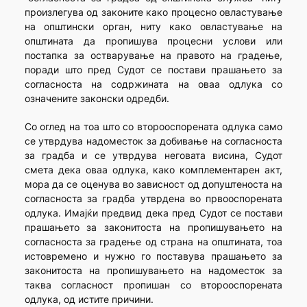
произлегува од законите како процесно овластување
на општински орган, ниту како овластување на
општината да пропишува процесни услови или
постапка за остварување на правото на градење,
поради што пред Судот се постави прашањето за
согласноста на содржината на оваа одлука со
означените законски одредби.
Со оглед на тоа што со второоспорената одлука само
се утврдува надоместок за добивање на согласноста
за градба и се утврдува неговата висина, Судот
смета дека оваа одлука, како комплементарен акт,
мора да се оценува во зависност од допуштеноста на
согласноста за градба утврдена во првооспорената
одлука. Имајќи предвид дека пред Судот се постави
прашањето за законитоста на пропишувањето на
согласноста за градење од страна на општината, тоа
истовремено и нужно го поставува прашањето за
законитоста на пропишувањето на надоместок за
таква согласност пропишан со второоспорената
одлука, од истите причини.