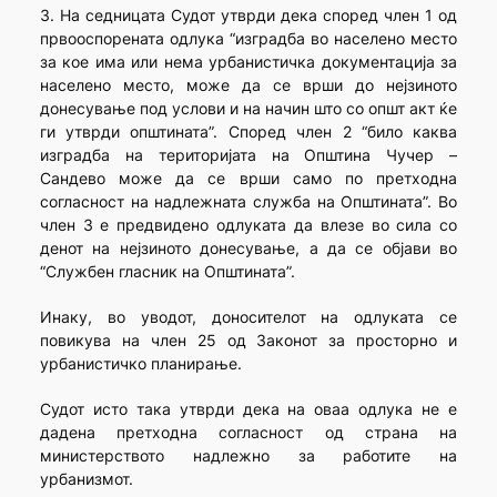
3. На седницата Судот утврди дека според член 1 од
првооспорената одлука “изградба во населено место
за кое има или нема урбанистичка документација за
населено место, може да се врши до нејзиното
донесување под услови и на начин што со општ акт ќе
ги утврди општината”. Според член 2 “било каква
изградба на територијата на Општина Чучер –
Сандево може да се врши само по претходна
согласност на надлежната служба на Општината”. Во
член 3 е предвидено одлуката да влезе во сила со
денот на нејзиното донесување, а да се објави во
“Службен гласник на Општината”.
Инаку, во уводот, доносителот на одлуката се
повикува на член 25 од Законот за просторно и
урбанистичко планирање.
Судот исто така утврди дека на оваа одлука не е
дадена претходна согласност од страна на
министерството надлежно за работите на
урбанизмот.