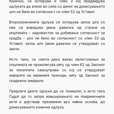
Конечно, се оспорува и член 3 кој предвидува
одлуката да влезе во сила со денот на донесувањето
што не било во согласност со член 52 од Уставот.
Второозначената одлука се оспорува затоа што со
неа се воведува јавна давачка од страна на
општината – надоместок за добивање согласност за
градба – што не било во согласност со член 33 од
Уставот, затоа што јавни давачки се утврдуваат со
закон.
Исто така, се смета дека вакво овластување за
општината не произлегува ниту од член 62 од Законот
за локалната самоуправа со кој се утврдуваат
изворите на нејзините приходи, ниту од Законот за
градежно земјиште.
Предлага двете одлуки да се поништат, а исто така
Судот да го запре извршувањето на поединечните
акти и дејствија преземени врз нивна основа, до
донесувањето конечна одлука.