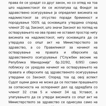
права ќе се уредат со друг закон, но со оглед на тоа
што надоместокот ќе се исплатува од Фондот за
здравствено осигурување ја определил висината на
надоместокот за отсуство поради бременост и
породување 100% од основицата утврдена според
членот 20 од Законот, што значи Законот во поглед на
остварувањето на ова право не оставил простор ниту
висината на надоместокот, ниту основицата да се
утврдува со општ акт на Министерството за
здравство, а со Правилникот за начинот на
остварување на правата и обврските од
здравственото осигурување (“Службен весник на
Република Македонија” бр.32/92, 6/95) само
поблиску се уредува начинот на остварувањето на
правата и обврските од здравственото осигурување
утврдени со Законот. Според тоа од овој аспект
Судот оцени дека не може да се постави прашањето
за согласноста на оспорениот дел од одредбата со
членот 32 став 5 и членот 34 од Уставот, а
упатувањето да се утврди висината со општ акт на
Министерството за здравство се однесува само на