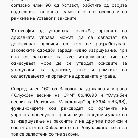
согласно член 96 од Уставот, работите од својата
надлежност ги вршат самостојно врз основа и во
рамките на Уставот и законите.
Тргнувајќи од уставната положба, органите на
државната управа можат да се овластат да
донесуваат прописи со кои се разработуваат
законските одредби заради нивно извршување, при
што со законите на чие извршување тие се
однесуваат мора да се утврдат основите за
уредување на односите, како и рамките на
овластувањето на органот на државната управа.
Според член 160 од Законот за државната управа
(“Службен весник на СРМ” бр.40/90 и “Службен
весник на Република Македонија” бр.63/94 и 63/98),
функционерите кои раководат со органите на
управата донесуваат правилници, наредби и упатства
за извршување на законите и на другите прописи и
општи акти на Собранието на Републиката, кога за
тоа се овластени со тие закони.