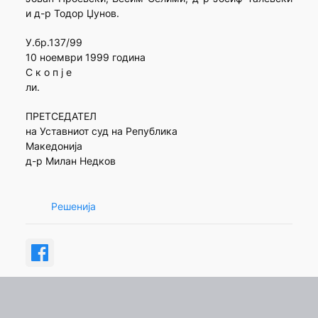
и д-р Тодор Џунов.
У.бр.137/99
10 ноември 1999 година
С к о п ј е
ли.
ПРЕТСЕДАТЕЛ
на Уставниот суд на Република
Македонија
д-р Милан Недков
Решенија