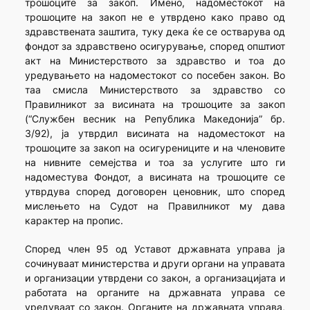
трошоците за закоп. Имено, надоместокот на
трошоците на закоп не е утврдено како право од
здравствената заштита, туку дека ќе се остварува од
фондот за здравствено осигурување, според општиот
акт на Министерството за здравство и тоа до
уредувањето на надоместокот со посебен закон. Во
таа смисла Министерството за здравство со
Правилникот за висината на трошоците за закоп
(“Службен весник на Република Македонија” бр.
3/92), ја утврдил висината на надоместокот на
трошоците за закоп на осигурениците и на членовите
на нивните семејства и тоа за услугите што ги
надоместува Фондот, а висината на трошоците се
утврдува според договорен ценовник, што според
мислењето на Судот на Правилникот му дава
карактер на пропис.
Според член 95 од Уставот државната управа ја
сочинуваат министерства и други органи на управата
и организации утврдени со закон, а организацијата и
работата на органите на државната управа се
уредуваат со закон. Органите на државната управа,