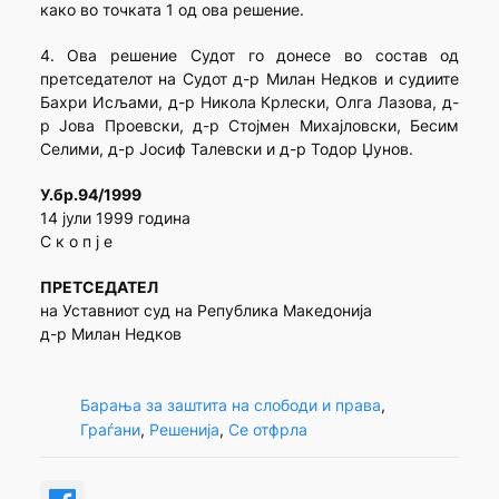
како во точката 1 од ова решение.
4. Ова решение Судот го донесе во состав од
претседателот на Судот д-р Милан Недков и судиите
Бахри Исљами, д-р Никола Крлески, Олга Лазова, д-
р Јова Проевски, д-р Стојмен Михајловски, Бесим
Селими, д-р Јосиф Талевски и д-р Тодор Џунов.
У.бр.94/1999
14 јули 1999 година
С к о п ј е
ПРЕТСЕДАТЕЛ
на Уставниот суд на Република Македонија
д-р Милан Недков
Барања за заштита на слободи и права
, 
Граѓани
, 
Решенија
, 
Се отфрла