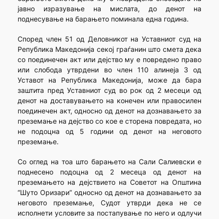
јавно изразување на мислата, до денот на
поднесување на барањето поминала една година.
Според член 51 од Деловникот на Уставниот суд на
Република Македонија секој граѓанин што смета дека
со поединечен акт или дејство му е повредено право
или слобода утврдени во член 110 алинеја 3 од
Уставот на Република Македонија, може да бара
заштита пред Уставниот суд во рок од 2 месеци од
денот на доставувањето на конечен или правосилен
поединечен акт, односно од денот на дознавањето за
преземање на дејство со кое е сторена повредата, но
не подоцна од 5 години од денот на неговото
преземање.
Со оглед на тоа што барањето на Сали Салиевски е
поднесено подоцна од 2 месеца од денот на
преземањето на дејствието на Советот на Општина
“Шуто Оризари” односно од денот на дознавањето за
неговото преземање, Судот утврди дека не се
исполнети условите за постапување по него и одлучи