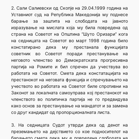
2. Сали Салиевски од Скопје на 29.04.1999 година на
Уставниот суд на Република Македонија му поднесе
барање за заштита на слободата на јавното
изразување на мислата која му била повредена од
страна на Советот на Општина “Шуто Оризари” кога
на седницата на Советот во март 1998 година било
констатирано дека му престанала функцијата
советник во Советот поради престанување на
неговото членство во Демократската прогресивна
партија на Ромите и бил спречен да учествува во
работата на Советот. Смета дека констатацијата на
престанокот на неговата функција и спречувањето на
учеството во работата на Советот биле спротивни на
Законот за локалната самоуправа кој престанокот на
членството во политичка партија не го предвидува
како основ за престанување на мандатот и за замена
со друг кандидат од пропорционалната листа.
3. На седницата Судот утврди дека од денот на
преземањето на дејствието со кое подносителот на
барањето смета дека му е повредена слободата на