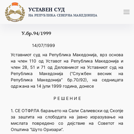
Skip
УСТАВЕН СУД
to
НА РЕПУБЛИКА СЕВЕРНА МАКЕДОНИЈА
content
У.бр.94/1999
14/07/1999
Уставниот суд на Република Македонија, врз основа
на член 110 од Уставот на Република Македонија и
член 28, 51 и 71 од Деловникот на Уставниот суд на
Република Македонија (“Службен весник на
Република Македонија” бр.70/92), на седницата
одржана на 14 јули 1999 година, донесе
Р Е Ш Е Н И Е
1. СЕ ОТФРЛА барањето на Сали Салиевски од Скопје
за заштита на слободата на јавно изразување на
мислата повредено со дејствие на Советот на
Општина “Шуто Оризари”.