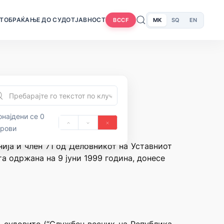
Т
ОБРАЌАЊЕ ДО СУДОТ
ЈАВНОСТ
MK
SQ
EN
BCCF
најдени се 0
орови
ија и член 71 од Деловникот на Уставниот
та одржана на 9 јуни 1999 година, донесе