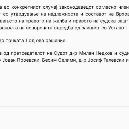
 во конкретниот случај законодавецот согласно член
т со утврдување на надлежноста и составот на Врхов
вањето на правото на жалба и правото на судска зашт
асноста на оспорената одредба од законот со Уставот.
во точката 1 од ова решение.
ав од претседателот на Судот д-р Милан Недков и суд
р Јован Проевски, Бесим Селими, д-р Јосиф Талевски и 