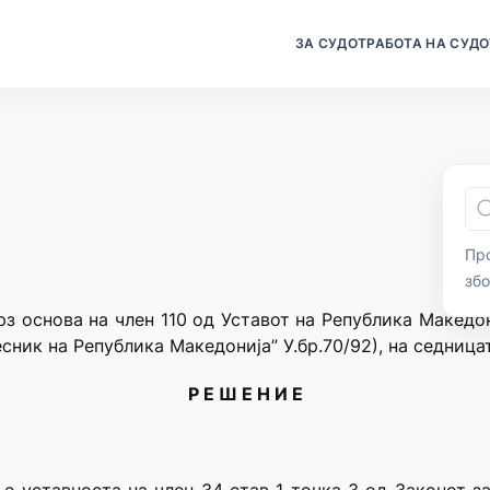
ЗА СУДОТ
РАБОТА НА СУДО
Про
зб
рз основа на член 110 од Уставот на Република Македон
сник на Република Македонија” У.бр.70/92), на седница
Р Е Ш Е Н И Е