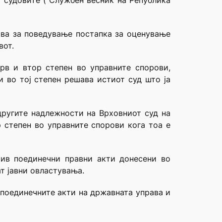
а судовите (“Службен весник на Република
ива за поведување постапка за оценување
вот.
рв и втор степен во управните спорови,
 во тој степен решава истиот суд што ја
 другите надлежности на Врховниот суд на
 степен во управните спорови кога тоа е
тив поединечни правни акти донесени во
т јавни овластувања.
 поединечните акти на државната управа и