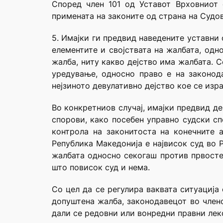
Според член 101 од Уставот Врховниот 
примената на законите од страна на Судов
5. Имајки ги предвид наведените уставни 
елементите и својствата на жалбата, одн
жалба, ниту какво дејство има жалбата. 
уредување, односно право е на законода
нејзиното девулативно дејство кое се изр
Во конкретниов случај, имајки предвид д
спорови, како посебен управно судски сп
контрола на законитоста на конечните 
Република Македонија е највисок суд во 
жалбата односно секогаш против првостеп
што повисок суд и нема.
Со цел да се регулира ваквата ситуација
допуштена жалба, законодавецот во члено
дали се редовни или вонредни правни леко