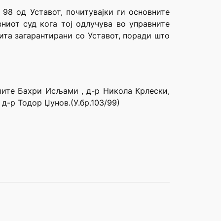
 98 од Уставот, почитувајки ги основните
ниот суд кога тој одлучува во управните
ита загарантирани со Уставот, поради што
иите Бахри Исљами , д-р Никола Крлески,
д-р Тодор Џунов.(У.бр.103/99)