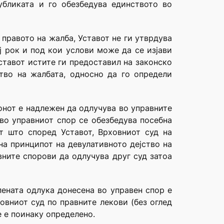
убликата и го обезбедува единството во
 правото на жалба, Уставот не ги утврдува
ј рок и под кои услови може да се изјави
ставот истите ги предоставил на законско
ство на жалбата, односно да го определи
онот е надлежен да одлучува во управните
 во управниот спор се обезбедува посебна
т што според Уставот, Врховниот суд на
на принципот на девулативното дејство на
вните спорови да одлучува друг суд затоа
пената одлука донесена во управен спор е
овниот суд по правните лекови (без оглед
е е поинаку определено.