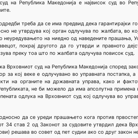
суд на Република Македонија е највисок суд во Реп
ите.
одредби треба да се има предвид дека гарантирајки го
осно не утврдува кој орган одлучува по жалбата, во ко
Со неуредувањето на ниедно од наведените прашања, У
вецот, покрај другото да го утврди и правното деј
азува преку тоа што по жалбата одлучува повисок суд.
ека Врховниот суд на Република Македонија според зак
ор за кој веке е одлучувано во управната постапка, а
акти на органите на државната управа, како и факто
Републиката, не би можело да има апсолутна примена 
ената одлука на Врховниот суд кој одлучува во упра
 односно да се уреди прашањето кога против првосте
т 34 став 2 од Законот за судовите утврдил дека Врх
ви) решава во совет од пет судии ако со друг закон н