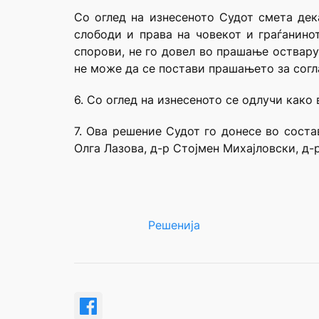
Со оглед на изнесеното Судот смета дека
слободи и права на човекот и граѓанино
спорови, не го довел во прашање оствару
не може да се постави прашањето за согл
6. Со оглед на изнесеното се одлучи како 
7. Ова решение Судот го донесе во сост
Олга Лазова, д-р Стојмен Михајловски, д-
Решенија