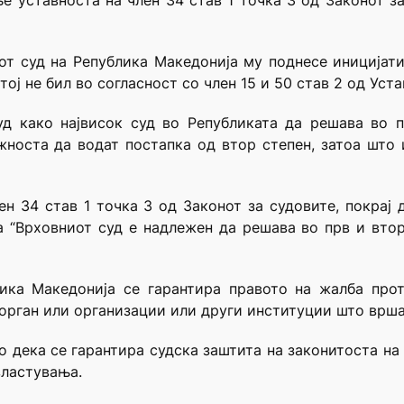
 уставноста на член 34 став 1 точка 3 од Законот з
иот суд на Република Македонија му поднесе иницијат
ој не бил во согласност со член 15 и 50 став 2 од Уста
д како највисок суд во Републиката да решава во п
носта да водат постапка од втор степен, затоа што и
ен 34 став 1 точка 3 од Законот за судовите, покрај
а “Врховниот суд е надлежен да решава во прв и втор
лика Македонија се гарантира правото на жалба про
 орган или организации или други институции што врша
но дека се гарантира судска заштита на законитоста на
властувања.