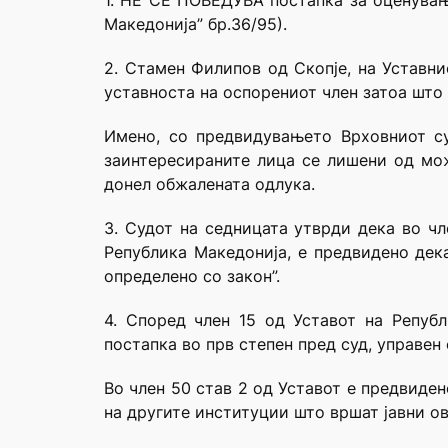
1. НЕ СЕ ПОВЕДУВА постапка за оценување
Македонија” бр.36/95).
2. Стамен Филипов од Скопје, на Уставн
уставноста на оспорениот член затоа што т
Имено, со предвидувањето Врховниот су
заинтересираните лица се лишени од мож
донел обжалената одлука.
3. Судот на седницата утврди дека во чл
Република Македонија, е предвидено дек
определено со закон”.
4. Според член 15 од Уставот на Репуб
постапка во прв степен пред суд, управен
Во член 50 став 2 од Уставот е предвиде
на другите институции што вршат јавни о