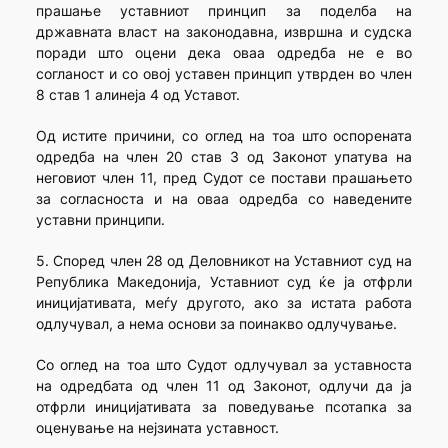
прашање уставниот принцип за поделба на
државната власт на законодавна, извршна и судска
поради што оцени дека оваа одредба не е во
согланост и со овој уставен принцип утврден во член
8 став 1 алинеја 4 од Уставот.
Од истите причини, со оглед на тоа што оспорената
одредба на член 20 став 3 од Законот упатува на
неговиот член 11, пред Судот се постави прашањето
за согласноста и на оваа одредба со наведените
уставни принципи.
5. Според член 28 од Деловникот на Уставниот суд на
Република Македонија, Уставниот суд ќе ја отфрли
иницијативата, меѓу другото, ако за истата работа
одлучувал, а нема основи за поинакво одлучување.
Со оглед на тоа што Судот одлучувал за уставноста
на одредбата од член 11 од Законот, одлучи да ја
отфрли иницијативата за поведување псотапка за
оценување на нејзината уставност.