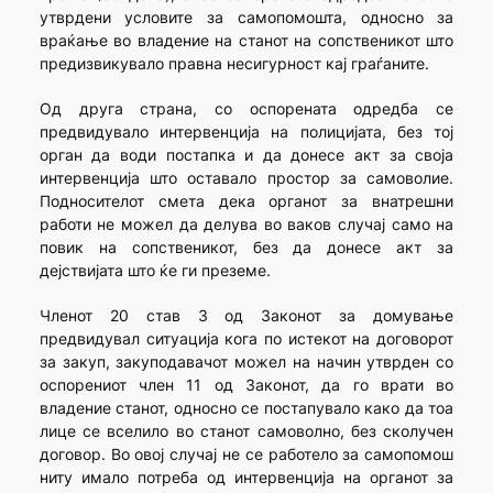
утврдени условите за самопомошта, односно за
враќање во владение на станот на сопственикот што
предизвикувало правна несигурност кај граѓаните.
Од друга страна, со оспорената одредба се
предвидувало интервенција на полицијата, без тој
орган да води постапка и да донесе акт за своја
интервенција што оставало простор за самоволие.
Подносителот смета дека органот за внатрешни
работи не можел да делува во ваков случај само на
повик на сопственикот, без да донесе акт за
дејствијата што ќе ги преземе.
Членот 20 став 3 од Законот за домување
предвидувал ситуација кога по истекот на договорот
за закуп, закуподавачот можел на начин утврден со
оспорениот член 11 од Законот, да го врати во
владение станот, односно се постапувало како да тоа
лице се вселило во станот самоволно, без сколучен
договор. Во овој случај не се работело за самопомош
ниту имало потреба од интервенција на органот за