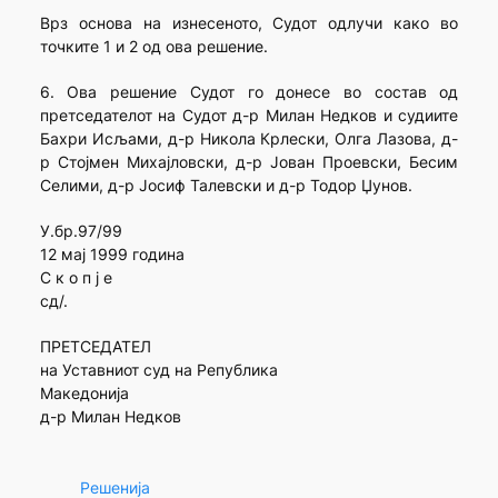
Врз основа на изнесеното, Судот одлучи како во
точките 1 и 2 од ова решение.
6. Ова решение Судот го донесе во состав од
претседателот на Судот д-р Милан Недков и судиите
Бахри Исљами, д-р Никола Крлески, Олга Лазова, д-
р Стојмен Михајловски, д-р Јован Проевски, Бесим
Селими, д-р Јосиф Талевски и д-р Тодор Џунов.
У.бр.97/99
12 мај 1999 година
С к о п ј е
сд/.
ПРЕТСЕДАТЕЛ
на Уставниот суд на Република
Македонија
д-р Милан Недков
Решенија