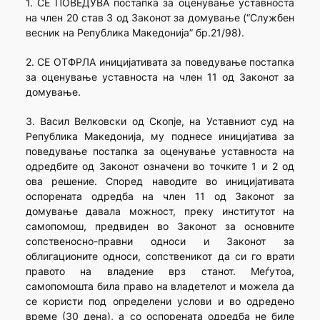
1. СЕ ПОВЕДУВА постапка за оценување уставноста
на член 20 став 3 од Законот за домување (“Службен
весник на Република Македонија” бр.21/98).
2. СЕ ОТФРЛА иницијативата за поведување постапка
за оценување уставноста на член 11 од Законот за
домување.
3. Васил Велковски од Скопје, на Уставниот суд на
Република Македонија, му поднесе иницијатива за
поведување постапка за оценување уставноста на
одредбите од Законот означени во точките 1 и 2 од
ова решение. Според наводите во иницијативата
оспорената одредба на член 11 од Законот за
домување давала можност, преку институтот на
самопомош, предвиден во Законот за основните
сопственосно-правни односи и Законот за
облигационите односи, сопственикот да си го врати
правото на владение врз станот. Меѓутоа,
самопомошта била право на владетелот и можела да
се користи под определени услови и во одредено
време (30 дена), а со оспорената одредба не биле