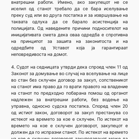
внатрешни работи. Имено, ако закупецот не се
иселил од станот требало да се бара иселување
преку суд или во друга постапка и за извршување на
таквата одлука да се барало асистенција на
полицијата. Од наведените причини подносителот на
иницијативата смета дека оваа одредба е спротивна
на принципот за зашита на законитоста и на
одредбите од Уставот која ја гарантираат
неповредивоста на домот.
4. Судот на седницата утврди дека спроед член 11 од
Законот за домување во случај на вселување на лице
во стан без склучен договор за закуп, сопственикот
на станот има право да го врати правото на владение
на станот по предходно побарана помош од органот
надлежен за внатрешни работи, без водење на
управна, односно судска постапка. Според член 20
од истиот закон, договорот за закуп престанува со
истекот на времето за кое е склучен. По истекот на
времето на кое е склучен договорот, закупецот е
должен да го испразни станот. По истекот на времето
на кое е склучен договорот закуподавачот може да