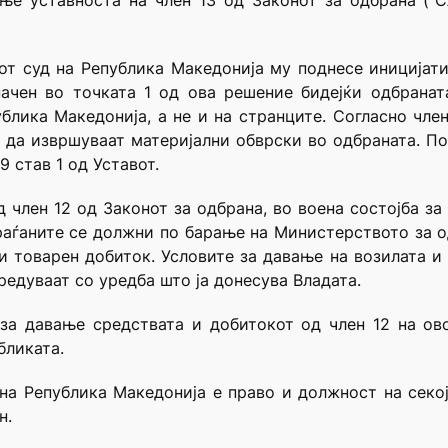
ње уставноста на член 13 од Законот за одбрана (“С
иот суд на Република Македонија му поднесе иницијат
начен во точката 1 од ова решение бидејќи одбранат
блика Македонија, а не и на странците. Согласно чле
 да извршуваат материјални обврски во одбраната. По
9 став 1 од Уставот.
д член 12 од Законот за одбрана, во воена состојба за
раѓаните се должни по барање на Министерството за о
и товарен добиток. Условите за давање на возилата и д
едуваат со уредба што ја донесува Владата.
за давање средствата и добитокот од член 12 на ов
бликата.
 на Република Македонија е право и должност на секо
н.