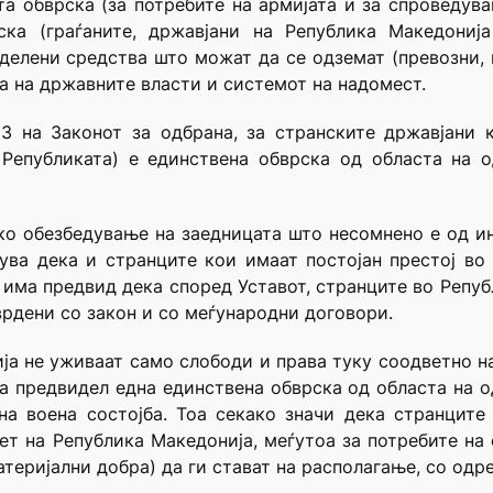
та обврска (за потребите на армијата и за спроведув
ска (граѓаните, државјани на Република Македониј
еделени средства што можат да се одземат (превозни, 
а на државните власти и системот на надомест.
3 на Законот за одбрана, за странските државјани 
 Републиката) е единствена обврска од областа на 
ко обезбедување на заедницата што несомнено е од ин
ува дека и странците кои имаат постојан престој во
е има предвид дека според Уставот, странците во Репу
врдени со закон и со меѓународни договори.
ја не уживаат само слободи и права туку соодветно н
на предвидел една единствена обврска од областа на од
на воена состојба. Тоа секако значи дека странците
ет на Република Македонија, меѓутоа за потребите на 
теријални добра) да ги стават на располагање, со одр