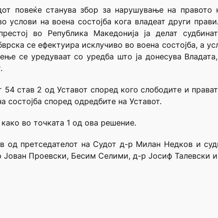
дот повеќе станува збор за нарушување на правото н
во услови на воена состојба кога владеат други пра
престој во Република Македонија ја делат судбинат
врска се ефектуира исклучиво во воена состојба, а ус
ење се уредуваат со уредба што ја донесува Владата,
.
т 54 став 2 од Уставот според кого слободите и прават
а состојба според одредбите на Уставот.
 како во точката 1 од ова решение.
ав од претседателот на Судот д-р Милан Недков и су
р Јован Проевски, Бесим Селими, д-р Јосиф Талевски и