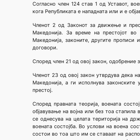
Согласно член 124 став 1 од Уставот, во
кога Републиката е нападната или и е обја
Членот 2 од Законот за движење и прес
Македонија. За време на престојот во
Македонија, законите, другите прописи 
договори.
Според член 21 од овој закон, одобрение 
Членот 23 од овој закон утврдува дека н
Македонија, а ги исполнува законските 
престој.
Според правната теорија, воената состо
објавување на војна или без тоа стапила 
се однесува на целата територија на др
воената состојба. Во услови на воена сос
состои во тоа што им се ставаат на расп