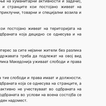
ање на хуманитарни активности и задачи),
а и странците кои постојано живеат на
приклучни, товарни и специјални возила и
кои постојано живеат на територијата на
одбраната која децидно се однесува и на
терес за сите нејзини жители без разлика
 државата треба да подлежат на овој вид
блика Македонија уживаат слободи и права
а тие слободи и права имаат и должности.
браната која се однесува на странците, а
 активно не учествуваат во одбраната на
одбраната во услови на воена состојба се
еден надомест.