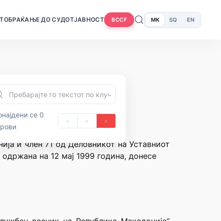
Т
ОБРАЌАЊЕ ДО СУДОТ
ЈАВНОСТ
MK
SQ
EN
BCCF
најдени се 0
орови
нија и член 71 од Деловникот на Уставниот
 одржана на 12 мај 1999 година, донесе