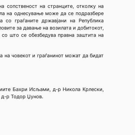
а сопственост на странците, отколку на
вила на однесување може да се подразбере
а со граѓаните државјани на Република
ловите за давање на возилата и добитокот,
 со што се обезбедува правна заштита на
а на човекот и граѓанинот можат да бидат
диите Бахри Исљами, д-р Никола Крлески,
 д-р Тодор Џунов.