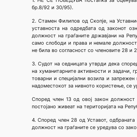
1. НЕ СЕ ПОВЕДУВА постапка за оценува
бр.8/92 и 30/95).
2. Стамен Филипов од Скопје, на Уставн
уставноста на одредбата од законот оз
должност на граѓаните државјани на Репу
само слободи и права и немале должност
не била во согласност со членовите 28 и 2
3. Судот на седницата утврди дека споре
на хуманитарните активности и задачи, г
товарни и специјални возила и запрежен 
надоместокот за нивното користење, се ур
Според член 13 од овој закон должност 
постојано живеат на територијата на Репу
4. Според член 28 од Уставот, одбраната
должност на граѓаните се уредува со зако