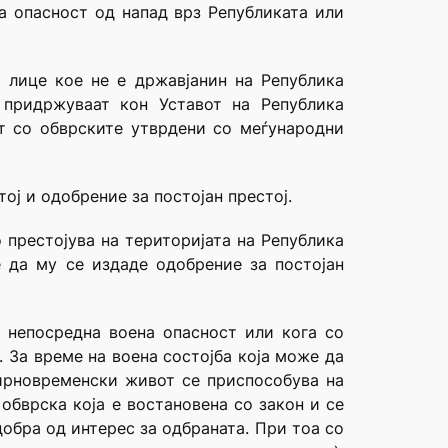
на опасност од напад врз Републиката или
 лице кое не е државјанин на Република
 придржуваат кон Уставот на Република
ст со обврските утврдени со меѓународни
ој и одобрение за постојан престој.
 престојува на територијата на Република
е да му се издаде одобрение за постојан
и непосредна воена опасност или кога со
. За време на воена состојба која може да
мирновременски живот се приспособува на
 обврска која е востановена со закон и се
обра од интерес за одбраната. При тоа со