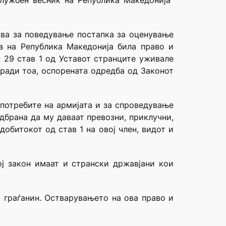
лужбен весник на Република Македонија”
ива за поведување постапка за оценување
а на Република Македонија била право и
н 29 став 1 од Уставот странците уживале
ради тоа, оспорената одредба од Законот
 потребите на армијата и за спроведување
дбрана да му даваат превозни, приклучни,
обитокот од став 1 на овој член, видот и
ој закон имаат и странски државјани кои
ј граѓанин. Остварувањето на ова право и