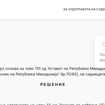
ЗА СУДОТ
РАБОТА НА СУДО
Про
зб
рз основа на член 110 од Уставот на Република Македо
сник на Република Македонија” бр.70/92), на седницата
Р Е Ш Е Н И Е