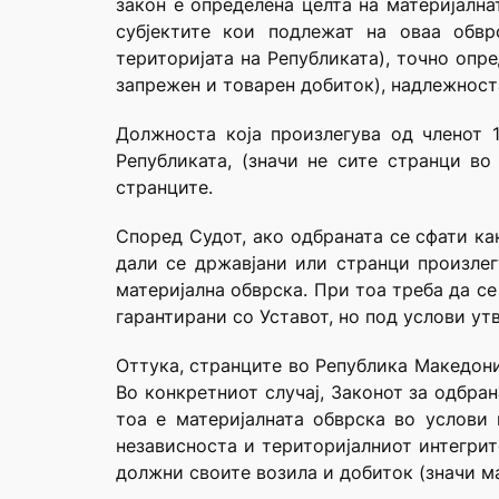
закон е определена целта на материјална
субјектите кои подлежат на оваа обвр
територијата на Републиката), точно опр
запрежен и товарен добиток), надлежност
Должноста која произлегува од членот 1
Републиката, (значи не сите странци во
странците.
Според Судот, ако одбраната се сфати ка
дали се државјани или странци произлег
материјална обврска. При тоа треба да с
гарантирани со Уставот, но под услови ут
Оттука, странците во Република Македони
Во конкретниот случај, Законот за одбра
тоа е материјалната обврска во услови 
независноста и територијалниот интегрит
должни своите возила и добиток (значи ма