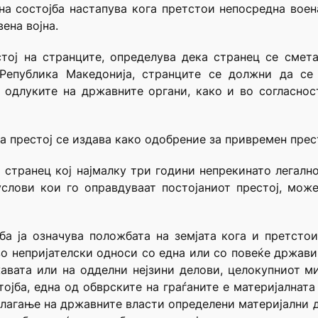
ена состојба настапува кога претстои непосредна вое
вена војна.
тој на странците, определува дека странец се смета
 Република Македонија, странците се должни да се
и одлуките на државните органи, како и во согласно
за престој се издава како одобрение за привремен прест
а странец кој најмалку три години непрекинато легално
услови кои го оправдуваат постојаниот престој, мож
јба ја означува положбата на земјата кога и претсто
во непријателски односи со една или со повеќе држави
жавата или на одделни нејзини делови, целокупниот 
тојба, една од обврските на граѓаните е материјалната
олагање на државните власти определени материјални д