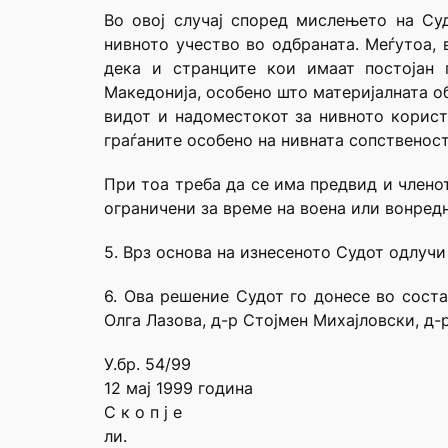
Во овој случај според мислењето на Су
нивното учество во одбраната. Меѓутоа, 
дека и странците кои имаат постојан 
Македонија, особено што материјалната об
видот и надоместокот за нивното корист
граѓаните особено на нивната сопственост
При тоа треба да се има предвид и члено
ограничени за време на воена или вонредн
5. Врз основа на изнесеното Судот одлучи
6. Ова решение Судот го донесе во сост
Олга Лазова, д-р Стојмен Михајловски, д-
У.бр. 54/99
12 мај 1999 година
С к о п ј е
ли.