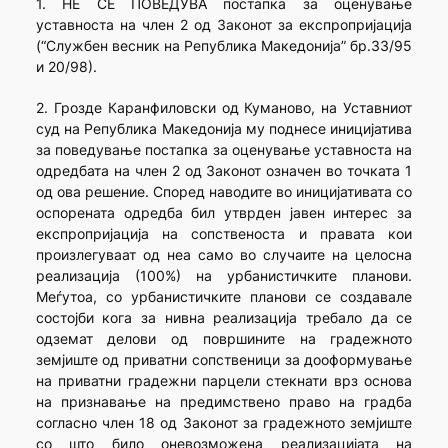
1. НЕ СЕ ПОВЕДУВА постапка за оценување
уставноста на член 2 од Законот за експропријација
(“Службен весник на Република Македонија” бр.33/95
и 20/98).
2. Грозде Каранфиловски од Куманово, на Уставниот
суд на Република Македонија му поднесе иницијатива
за поведување постапка за оценување уставноста на
одредбата на член 2 од Законот означен во точката 1
од ова решение. Според наводите во иницијативата со
оспорената одредба бил утврден јавен интерес за
експропријација на сопственоста и правата кои
произлегуваат од неа само во случаите на целосна
реализација (100%) на урбанистичките планови.
Меѓутоа, со урбанистичките планови се создавале
состојби кога за нивна реализација требало да се
одземат делови од површините на градежното
земјиште од приватни сопственици за дооформување
на приватни градежни парцели стекнати врз основа
на признавање на предимствено право на градба
согласно член 18 од Законот за градежното земјиште
со што било оневозможена реализацијата на