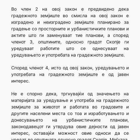
Во член 2 на овој закон е предвидено дека
градежното земјиште во смисла на овој закон е
изградено и неизградено земјиште планирано за
градење со просторните и урбанистичките планови и
актите што ги заменуваат тие планови, а според
членот 3, општините, односно градот Скопје ги
уредуваат работите што се однесуваат на
уредувањето и употребата на градежното земјиште.
Според членот 4, исто од овој закон, уредувањето и
употребата на градежното земјиште е од јавен
интерес.
Не е спорно дека, тргнувајќи од значењето на
материјата за уредување и употреба на градежното
земјиште за животот и работата во градовите и
другите населени места со тоа и изработувањето и
донесувањето на урбанистичките планови,
законодавецот ги утврдува овие дејности од јавен
интерес, оставајќи можност овие односи да се
уредат во општината односно градот Скопје. Меѓутоа,