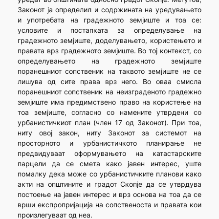
Законот ја определил и содржината на уредувањето
и употребата на градежното земјиште и тоа се:
условите и постапката за определување на
градежното земјиште, доделувањето, користењето и
правата врз градежното земјиште. Во тој контекст, со
определувањето на градежното земјиште
поранешниот сопственик на таквото земјиште не се
лишува од сите права врз него. Во оваа смисла
поранешниот сопственик на неизграденото градежно
земјиште има предимствено право на користење на
тоа земјиште, согласно со намените утврдени со
урбанистичкиот план (член 17 од Законот). При тоа,
ниту овој закон, ниту Законот за системот на
просторното и урбанистичкото планирање не
предвидуваат оформувањето на катастарските
парцели да се смета како јавен интерес, уште
помалку дека може со урбанистичките планови како
акти на општините и градот Скопје да се утврдува
постоење на јавен интерес и врз основа на тоа да се
врши експропријација на сопственоста и правата кои
произлегуваат од неа.