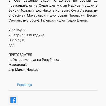
5. Ова решение Судот го донесе во состав од
претседателот на Судот д-р Милан Недков и судиите
Бахри Исљами, д-р Никола Крлески, Олга Лазова, д-
р Стојмен Михајловски, д-р Јован Проевски, Бесим
Селими, д-р Јосиф Талевски и д-р Тодор Џунов.
У.бр.15/99
28 април 1999 година
С к о п ј е
сд/.
ПРЕТСЕДАТЕЛ
на Уставниот суд на Република
Македонија
д-р Милан Недков
Решенија