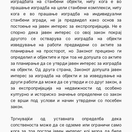
изградбата на станбени објекти, ниту кога е во
прашање изградба на цели станбени комплекси, ниту
кога е во прашање изградба на индивидуални
станбени згради, не ја предвидел како основ за
постоење на јавен интерес за експропријација. Не е
спорно дека јавен интерес со овој закон покрај
другото се остварува со изградба на објекти
изведување на работи предвидени со актите за
планирање на просторот, но Законот прецизно ги
определил и објектите и при тоа не допушта со актите
за планирање да се утврди јавен интерес за изградба
на објекти. Од друга страна, Законот допушта јавен
интерес за изградба на објекти и за изведување на
други работи да може да се утврди и со друг закон, а
за експропријација на недвижности од особено
културно и историско значење определени со закон
се врши под услови и начин утврдени со посебен
закон.
Тргнувајќи од уставната определба дека
сопственоста може да се одземе или ограничи само
кога за тоа постои јавен интерес кој мора да биде