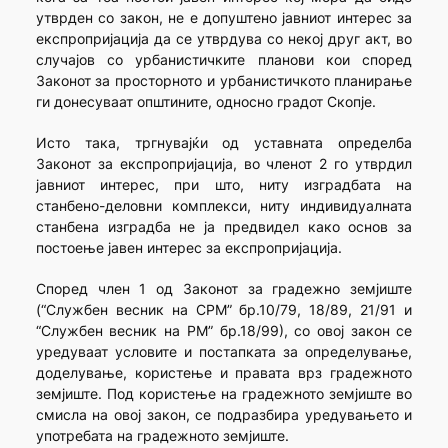
утврден со закон, не е допуштено јавниот интерес за
експропријација да се утврдува со некој друг акт, во
случајов со урбанистичките планови кои според
Законот за просторното и урбанистичкото планирање
ги донесуваат општините, односно градот Скопје.
Исто така, тргнувајќи од уставната определба
Законот за експропријација, во членот 2 го утврдил
јавниот интерес, при што, ниту изградбата на
станбено-деловни комплекси, ниту индивидуалната
станбена изградба не ја предвидел како основ за
постоење јавен интерес за експропријација.
Според член 1 од Законот за градежно земјиште
(“Службен весник на СРМ” бр.10/79, 18/89, 21/91 и
“Службен весник на РМ” бр.18/99), со овој закон се
уредуваат условите и постапката за определување,
доделување, користење и правата врз градежното
земјиште. Под користење на градежното земјиште во
смисла на овој закон, се подразбира уредувањето и
употребата на градежното земјиште.