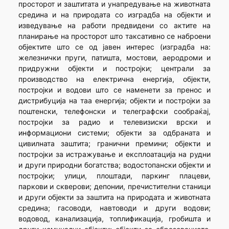
просторот и заштитата и унапредување на животната
средина и на природата со изградба на објекти и
изведување на работи предвидени со актите на
планирање на просторот што таксативно се наброени
објектите што се од јавен интерес (изградба на:
железнички пруги, патишта, мостови, аеродроми и
придружни објекти и постројки; централи за
производство на електрична енергија, објекти,
постројки и водови што се наменети за пренос и
дистрибуција на таа енергија; објекти и постројки за
поштенски, телефонски и телеграфски сообраќај,
постројки за радио и телевизиски врски и
информациони системи; објекти за одбраната и
цивилната заштита; гранични премини; објекти и
постројки за истражување и експлоатација на рудни
и други природни богатства; водостопански објекти и
постројки; улици, плоштади, паркинг плацеви,
паркови и скверови; депонии, пречистителни станици
и други објекти за заштита на природата и животната
средина; гасоводи, навтоводи и други водови;
водовод, канализација, топлификација, гробишта и