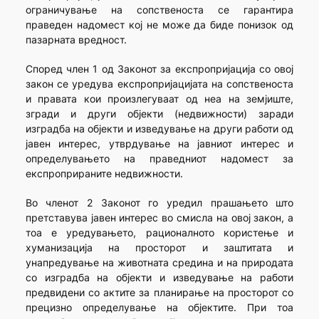
ограничување на сопственоста се гарантира
праведен надомест кој не може да биде понизок од
пазарната вредност.
Според член 1 од Законот за експропријација со овој
закон се уредува експропријацијата на сопственоста
и правата кои произлегуваат од неа на земјиште,
згради и други објекти (недвижности) заради
изградба на објекти и изведување на други работи од
јавен интерес, утврдување на јавниот интерес и
определувањето на праведниот надомест за
експроприраните недвижности.
Во членот 2 Законот го уредил прашањето што
претставува јавен интерес во смисла на овој закон, а
тоа е уредувањето, рационалното користење и
хуманизација на просторот и заштитата и
унапредување на животната средина и на природата
со изградба на објекти и изведување на работи
предвидени со актите за планирање на просторот со
прецизно определување на објектите. При тоа