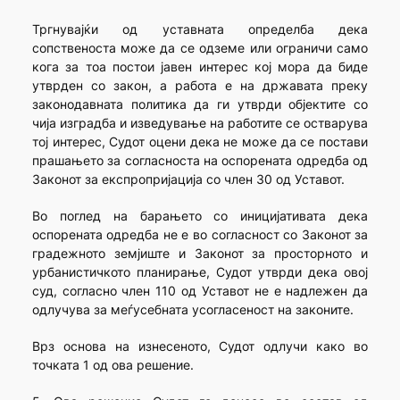
Тргнувајќи од уставната определба дека
сопственоста може да се одземе или ограничи само
кога за тоа постои јавен интерес кој мора да биде
утврден со закон, а работа е на државата преку
законодавната политика да ги утврди објектите со
чија изградба и изведување на работите се остварува
тој интерес, Судот оцени дека не може да се постави
прашањето за согласноста на оспорената одредба од
Законот за експропријација со член 30 од Уставот.
Во поглед на барањето со иницијативата дека
оспорената одредба не е во согласност со Законот за
градежното земјиште и Законот за просторното и
урбанистичкото планирање, Судот утврди дека овој
суд, согласно член 110 од Уставот не е надлежен да
одлучува за меѓусебната усогласеност на законите.
Врз основа на изнесеното, Судот одлучи како во
точката 1 од ова решение.