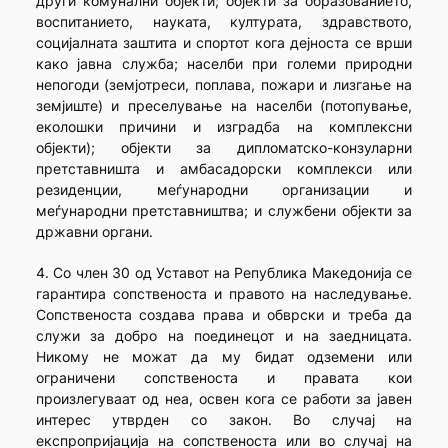
други комунални објекти; објекти за образованието,
воспитанието, науката, културата, здравството,
социјалната заштита и спортот кога дејноста се врши
како јавна служба; населби при големи природни
непогоди (земјотреси, поплава, пожари и лизгање на
земјиште) и преселување на населби (потопување,
еколошки причини и изградба на комплексни
објекти); објекти за дипломатско-конзуларни
претставништа и амбасадорски комплекси или
резиденции, меѓународни организации и
меѓународни претставништва; и службени објекти за
државни органи.
4. Со член 30 од Уставот на Република Македонија се
гарантира сопственоста и правото на наследување.
Сопственоста создава права и обврски и треба да
служи за добро на поединецот и на заедницата.
Никому не можат да му бидат одземени или
ограничени сопственоста и правата кои
произлегуваат од неа, освен кога се работи за јавен
интерес утврден со закон. Во случај на
експропријација на сопственоста или во случај на