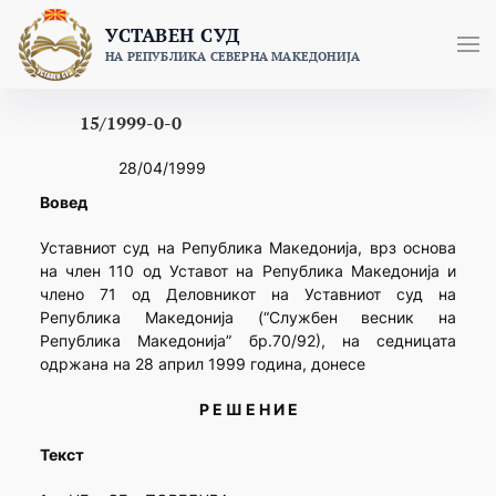
Skip
УСТАВЕН СУД
to
НА РЕПУБЛИКА СЕВЕРНА МАКЕДОНИЈА
content
15/1999-0-0
28/04/1999
Вовед
Уставниот суд на Република Македонија, врз основа
на член 110 од Уставот на Република Македонија и
члено 71 од Деловникот на Уставниот суд на
Република Македонија (“Службен весник на
Република Македонија” бр.70/92), на седницата
одржана на 28 април 1999 година, донесе
Р Е Ш Е Н И Е
Текст