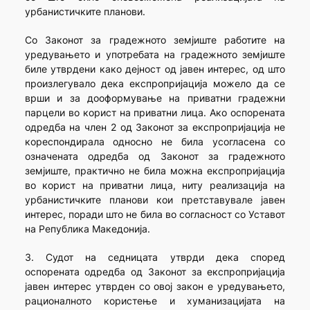
урбанистичките планови.
Со Законот за градежното земјиште работите на
уредувањето и употребата на градежното земјиште
биле утврдени како дејност од јавен интерес, од што
произлегувало дека експропријација можело да се
врши и за дооформување на приватни градежни
парцели во корист на приватни лица. Ако оспорената
одредба на член 2 од Законот за експропријација не
кореспондирала односно не била усогласена со
означената одредба од Законот за градежното
земјиште, практично не била можна експропријација
во корист на приватни лица, ниту реализација на
урбанистичките планови кои претставувале јавен
интерес, поради што не била во согласност со Уставот
на Република Македонија.
3. Судот на седницата утврди дека според
оспорената одредба од Законот за експропријација
јавен интерес утврден со овој закон е уредувањето,
рационалното користење и хуманизацијата на