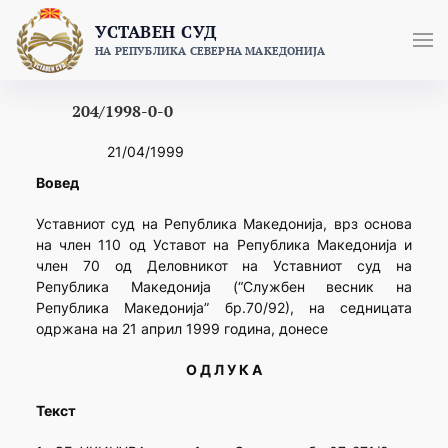
Skip
УСТАВЕН СУД
to
НА РЕПУБЛИКА СЕВЕРНА МАКЕДОНИЈА
content
204/1998-0-0
21/04/1999
Вовед
Уставниот суд на Република Македонија, врз основа
на член 110 од Уставот на Република Македонија и
член 70 од Деловникот на Уставниот суд на
Република Македонија (“Службен весник на
Република Македонија” бр.70/92), на седницата
одржана на 21 април 1999 година, донесе
О Д Л У К А
Текст