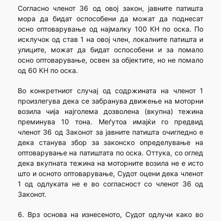
Согласно членот 36 од овој закон, јавните патишта
мора да бидат оспособени да можат да поднесат
осно оптоварување од најмалку 100 КН по оска. По
исклучок од став 1 на овој член, локалните патишта и
улиците, можат да бидат оспособени и за помало
осно оптоварување, освен за објектите, но не помало
од 60 КН по оска.
Во конкретниот случај од содржината на членот 1
произлегува дека се забранува движење на моторни
возила чија најголема дозволена (вкупна) тежина
преминува 10 тона. Меѓутоа имајќи го предвид
членот 36 од Законот за јавните патишта очигледно е
дека станува збор за законско определување на
оптоварување на патиштата по оска. Оттука, со оглед
дека вкупната тежина на моторните возила не е исто
што и осното оптоварување, Судот оцени дека членот
1 од одлуката не е во согласност со членот 36 од
Законот.
6. Врз основа на изнесеното, Судот одлучи како во