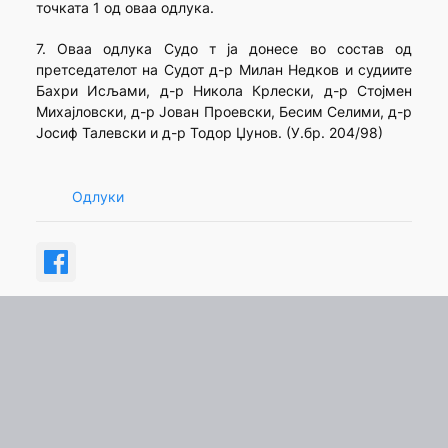
точката 1 од оваа одлука.
7. Оваа одлука Судо т ја донесе во состав од
претседателот на Судот д-р Милан Недков и судиите
Бахри Исљами, д-р Никола Крлески, д-р Стојмен
Михајловски, д-р Јован Проевски, Бесим Селими, д-р
Јосиф Талевски и д-р Тодор Џунов. (У.бр. 204/98)
Одлуки