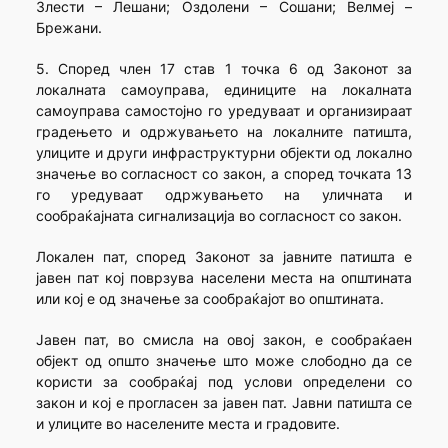
Злести – Лешани; Оздолени – Сошани; Велмеј –
Брежани.
5. Според член 17 став 1 точка 6 од Законот за
локалната самоуправа, единиците на локалната
самоуправа самостојно го уредуваат и организираат
градењето и одржувањето на локалните патишта,
улиците и други инфраструктурни објекти од локално
значење во согласност со закон, а според точката 13
го уредуваат одржувањето на уличната и
сообраќајната сигнализација во согласност со закон.
Локален пат, според Законот за јавните патишта е
јавен пат кој поврзува населени места на општината
или кој е од значење за сообраќајот во општината.
Јавен пат, во смисла на овој закон, е сообраќаен
објект од општо значење што може слободно да се
користи за сообраќај под услови определени со
закон и кој е прогласен за јавен пат. Јавни патишта се
и улиците во населените места и градовите.