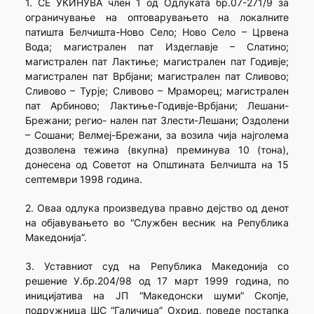
1. СЕ УКИНУВА член 1 од Одлуката бр.07-271/9 за
ограничување на оптоварувањето на локалните
патишта Белчишта-Ново Село; Ново Село – Црвена
Вода; магистрален пат Издеглавје – Слатино;
магистрален пат Лактиње; магистрален пат Годивје;
магистрален пат Врбјани; магистрален пат Сливово;
Сливово – Турје; Сливово – Мраморец; магистрален
пат Арбиново; Лактиње-Годивје-Врбјани; Лешани-
Брежани; регио- нален пат Злести-Лешани; Оздолени
– Сошани; Велмеј-Брежани, за возила чија најголема
дозволена тежина (вкупна) преминува 10 (тона),
донесена од Советот на Општината Белчишта на 15
септември 1998 година.
2. Оваа одлука произведува правно дејство од денот
на објавувањето во “Службен весник на Република
Македонија”.
3. Уставниот суд на Република Македонија со
решение У.бр.204/98 од 17 март 1999 година, по
иницијатива на ЈП “Македонски шуми” Скопје,
подружница ШС “Галичица” Охрид, поведе постапка