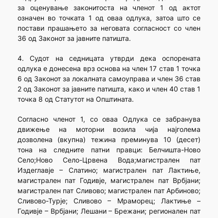
за оценување законитоста на членот 1 од актот
означен во точката 1 од оваа одлука, затоа што се
постави прашањето за неговата согласност со член
36 од Законот за јавните патишта.
4. Судот на седницата утврди дека оспорената
одлука е донесена врз основа на член 17 став 1 точка
6 од Законот за локалната самоуправа и член 36 став
2 од Законот за јавните патишта, како и член 40 став 1
точка 8 од Статутот на Општината.
Согласно членот 1, со оваа Одлука се забранува
движење на моторни возила чија најголема
дозволена (вкупна) тежина преминува 10 (десет)
тона на следните патни правци: Белчишта-Ново
Село;Ново Село-Црвена Вода;магистрален пат
Издеглавје – Слатино; магистрален пат Лактиње,
магистрален пат Годивје, магистрален пат Врбјани;
магистрален пат Сливово; магистрален пат Арбиново;
Сливово-Турје; Сливово – Мраморец; Лактиње –
Годивје – Врбјани; Лешани – Брежани; регионален пат