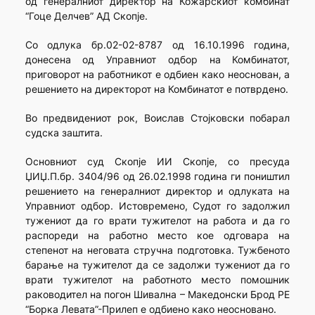
од генералниот директор на Кожарскиот комбинат
“Гоце Делчев” АД Скопје.
Со одлука бр.02-02-8787 од 16.10.1996 година,
донесена од Управниот одбор на Комбинатот,
приговорот на работникот е одбиен како неоснован, а
решението на директорот на Комбинатот е потврдено.
Во предвидениот рок, Воислав Стојковски побарал
судска заштита.
Основниот суд Скопје ИИ Скопје, со пресуда
ЏИЏ.П.бр. 3404/96 од 26.02.1998 година ги поништил
решението на генералниот директор и одлуката на
Управниот одбор. Истовремено, Судот го задолжил
тужениот да го врати тужителот на работа и да го
распореди на работно место кое одговара на
степенот на неговата стручна подготовка. Тужбеното
барање на тужителот да се задолжи тужениот да го
врати тужителот на работното место помошник
раководител на погон Шивална – Македонски Брод РЕ
“Борка Левата”-Прилеп е одбиено како неосновано.