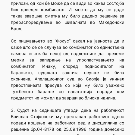
прилози, од кои ќе може да се види во каква состојба
бил доведен комбинатот. И место да му се даде
таква завршна сметка му било дадено решение за
прераспоредување во шивалната во Македонски
Брод.
Со пишувањето во “Фокус” сакал на јавноста да и
каже што се се случува во комбинатот со единствена
намера и желба некој од надлежните да преземе
мерки за запирање на упропастувањето на
комбинатот. Инаку, според подносителот на
барањето, судската заштита сеуште не била
окончена. Апелациониот суд во Скопје ја укинал
првостпенеата пресуда со која му било уважено
тужбеното барање со напатствија поради кои
предметот не можел да заврши во блиска иднина.
3. Судот на седницата утврди дека на работникот
Воислав Стојковски му престанал работниот однос
поради кршење на работниот ред и дисциплина со
решение бр.04-8178 од 25.09.1996 година донесено