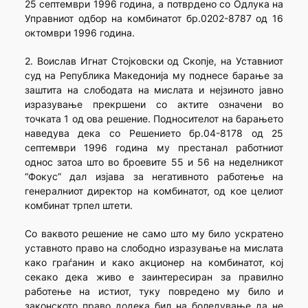
25 септември 1996 година, а потврдено со Одлука на
Управниот одбор на комбинатот бр.0202-8787 од 16
октомври 1996 година.
2. Воислав Игнат Стојковски од Скопје, на Уставниот
суд на Република Македонија му поднесе барање за
заштита на слободата на мислата и нејзиното јавно
изразување прекршени со актите означени во
точката 1 од ова решение. Подносителот на барањето
наведува дека со Решението бр.04-8178 од 25
септември 1996 година му престанал работниот
однос затоа што во броевите 55 и 56 на неделникот
“Фокус” дал изјава за негативното работење на
генералниот директор на комбинатот, од кое целиот
комбинат трпел штети.
Со ваквото решение не само што му било ускратено
уставното право на слободно изразување на мислата
како граѓанин и како акционер на комбинатот, кој
секако дека живо е заинтересиран за правилно
работење на истиот, туку повредено му било и
законското право додека бил на боледување да не