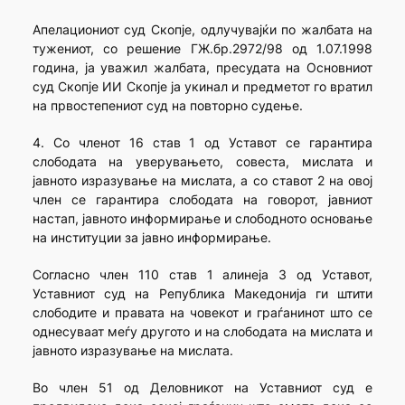
Апелациониот суд Скопје, одлучувајќи по жалбата на
тужениот, со решение ГЖ.бр.2972/98 од 1.07.1998
година, ја уважил жалбата, пресудата на Основниот
суд Скопје ИИ Скопје ја укинал и предметот го вратил
на првостепениот суд на повторно судење.
4. Со членот 16 став 1 од Уставот се гарантира
слободата на уверувањето, совеста, мислата и
јавното изразување на мислата, а со ставот 2 на овој
член се гарантира слободата на говорот, јавниот
настап, јавното информирање и слободното основање
на институции за јавно информирање.
Согласно член 110 став 1 алинеја 3 од Уставот,
Уставниот суд на Република Македонија ги штити
слободите и правата на човекот и граѓанинот што се
однесуваат меѓу другото и на слободата на мислата и
јавното изразување на мислата.
Во член 51 од Деловникот на Уставниот суд е