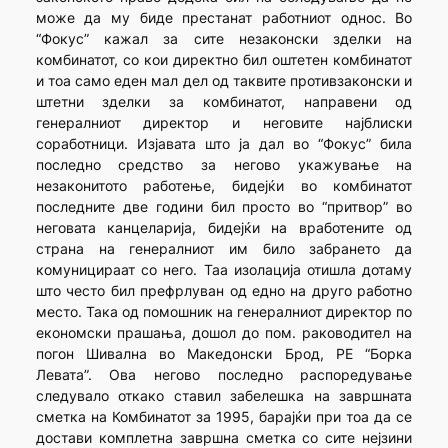
може да му биде престанат работниот однос. Во
“Фокус” кажал за сите незаконски зделки на
комбинатот, со кои директно бил оштетен комбинатот
и тоа само еден мал дел од таквите противзаконски и
штетни зделки за комбинатот, направени од
генералниот директор и неговите најблиски
соработници. Изјавата што ја дал во “Фокус” била
последно средство за негово укажување на
незаконитото работење, бидејќи во комбинатот
последните две години бил просто во “притвор” во
неговата канцеларија, бидејќи на вработените од
страна на генералниот им било забрането да
комуницираат со него. Таа изолација отишла дотаму
што често бил префрлуван од едно на друго работно
место. Така од помошник на генералниот директор по
економски прашања, дошол до пом. раководител на
погон Шивална во Македонски Брод, РЕ “Борка
Левата”. Ова негово последно распоредување
следувало откако ставил забелешка на завршната
сметка на Комбинатот за 1995, барајќи при тоа да се
достави комплетна завршна сметка со сите нејзини