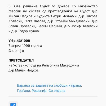
5. Ова решение Судот го донесе со мнозинство
гласови во состав од претседателот на Судот д-р
Милан Недков и судиите Бахри Исљами, д-р Никола
Крлески, Олга Лазова, д-р Стојмен Михајловски, д-р
Јован Проевски, Бесим Селими, д-р Јосиф Талевски
и д-р Тодор Џунов.
У.бр.43/1999
7 април 1999 година
С к о п ј е
ПРЕТСЕДАТЕЛ
на Уставниот суд на Република Македонија
д-р Милан Недков
Барања за заштита на слободи и права
, 
Граѓани
, 
Решенија
, 
Се отфрла