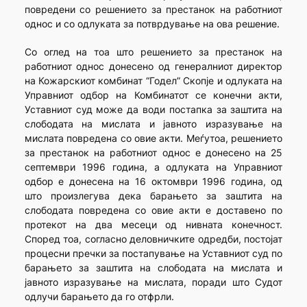
повредени со решението за престанок на работниот
однос и со одлуката за потврдување на ова решение.
Со оглед на тоа што решението за престанок на
работниот однос донесено од генералниот директор
на Кожарскиот комбинат “Годел” Скопје и одлуката на
Управниот одбор на Комбинатот се конечни акти,
Уставниот суд може да води постапка за заштита на
слободата на мислата и јавното изразување на
мислата повредена со овие акти. Меѓутоа, решението
за престанок на работниот однос е донесено на 25
септември 1996 година, а одлуката на Управниот
одбор е донесена на 16 октомври 1996 година, од
што произлегува дека барањето за заштита на
слободата повредена со овие акти е доставено по
протекот на два месеци од нивната конечност.
Според тоа, согласно деловничките одредби, постојат
процесни пречки за постапување на Уставниот суд по
барањето за заштита на слободата на мислата и
јавното изразување на мислата, поради што Судот
одлучи барањето да го отфрли.