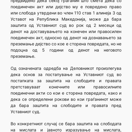
предвидено дека секој граѓанин што смета дека со
поединечен акт или дејство му е повредено право
или слобода утврдени во член 110 став 1 алинеја 3 од
Уставот на Република Македонија, може да бара
заштита од Уставниот суд во рок од 2 месеци од
денот на доставувањето на конечен или правосилен
поединечен акт, односно од денот на дознавањето за
преземање дејство со кое е сторена повредата, но не
подоцна од 5 години од денот на неговото
преземање.
Од означената одредба на Деловникот произлегува
дека основ за постапување на Уставниот суд во
постапката за заштита на слободите и правата
претставуваат конечните или правосилните
поединечни акти со кои е сторена повредата, како и
дека се определени рокови во кои граѓанинот може
да бара заштита на слободите и правата пред
Уставниот суд.
Во конкретниот случај се бара заштита на слободата
на мислата и јавното изразување на мислата,