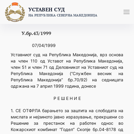
Skip
УСТАВЕН СУД
to
НА РЕПУБЛИКА СЕВЕРНА МАКЕДОНИЈА
content
У.бр.43/1999
07/04/1999
Уставниот суд на Република Македонија, врз основа
на член 110 од Уставот на Република Македонија,
член 51 и член 71 од Деловникот на Уставниот суд на
Република Македонија (“Службен весник на
Република Македонија” бр.70/92) на седницата
одржана на 7 април 1999 година, донесе
Р Е Ш Е Н И Е
1. СЕ ОТФРЛА барањето за заштита на слободата на
мислата и нејзиното јавно изразување, прекршени со
Решение за престанок на работен однос во
Кожарскиот комбинат “Годел” Скопје бр.04-8178 од