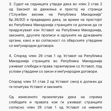
3. Судот на седницата утврди дека во член 2 став 2
од Законот за движење и престој на странци
(“Службен весник на Република Македонија”
бр.36/92) е предвидено дека, за време на престојот
во Република Македонија странците се должни да се
придржуваат кон Уставот на Република Македонија,
законите, другите прописи и одлуките на државните
органи, како и во согласност со обврските утврдени
со меѓународни договори.
4. Според член 29 став 1 од Уставот на Република
Македонија странците во Република Македонија
уживаат слободи и права гарантирани со Уставот, под
услови утврдени со закон и меѓународни договори.
Според член 51 став 2 од Уставот секој е должен да
ги почитува Уставот и законите.
Од изнесеното произлегува дека на спрема
слободите и правата кои ги уживаат странците
согласно член 29 став 1 од Уставот се нивните