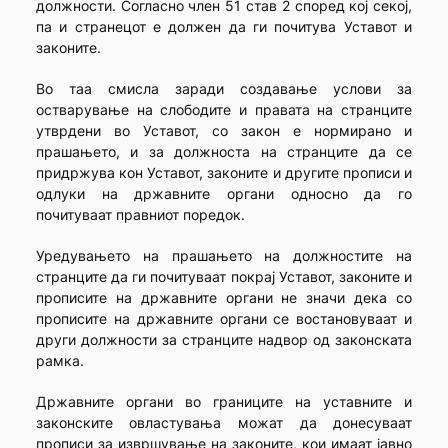
должности. Согласно член 51 став 2 според кој секој,
па и странецот е должен да ги почитува Уставот и
законите.
Во таа смисла заради создавање услови за
остварување на слободите и правата на странците
утврдени во Уставот, со закон е нормирано и
прашањето, и за должноста на странците да се
придржува кон Уставот, законите и другите прописи и
одлуки на државните органи односно да го
почитуваат правниот поредок.
Уредувањето на прашањето на должностите на
странците да ги почитуваат покрај Уставот, законите и
прописите на државните органи не значи дека со
прописите на државните органи се востановуваат и
други должности за странците надвор од законската
рамка.
Државните органи во границите на уставните и
законските овластувања можат да донесуваат
прописи за извршување на законите, кои имаат јавно