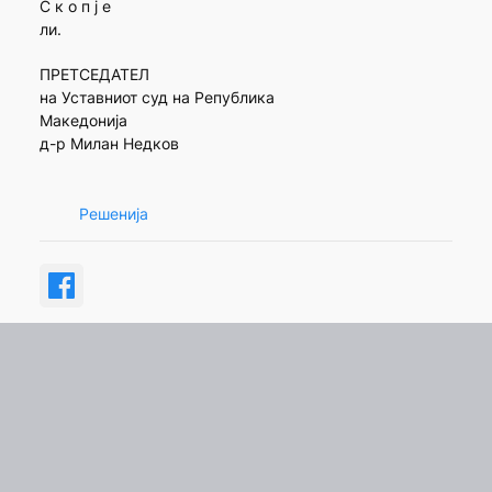
С к о п ј е
ли.
ПРЕТСЕДАТЕЛ
на Уставниот суд на Република
Македонија
д-р Милан Недков
Решенија