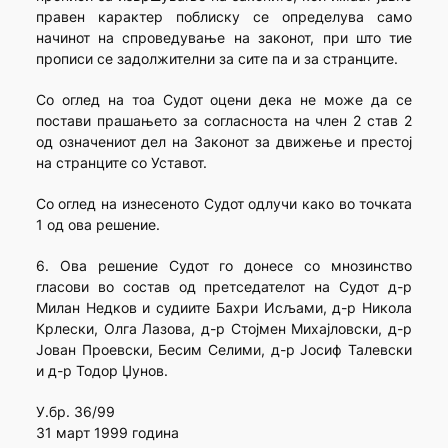
правен карактер поблиску се определува само
начинот на спроведување на законот, при што тие
прописи се задолжителни за сите па и за странците.
Со оглед на тоа Судот оцени дека не може да се
постави прашањето за согласноста на член 2 став 2
од означениот дел на Законот за движење и престој
на странците со Уставот.
Со оглед на изнесеното Судот одлучи како во точката
1 од ова решение.
6. Ова решение Судот го донесе со мнозинство
гласови во состав од претседателот на Судот д-р
Милан Недков и судиите Бахри Исљами, д-р Никола
Крлески, Олга Лазова, д-р Стојмен Михајловски, д-р
Јован Проевски, Бесим Селими, д-р Јосиф Талевски
и д-р Тодор Џунов.
У.бр. 36/99
31 март 1999 година