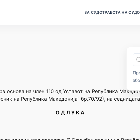
ЗА СУДОТ
РАБОТА НА СУДО
Про
зб
рз основа на член 110 од Уставот на Република Македо
сник на Република Македонија” бр.70/92), на седницата
О Д Л У К А