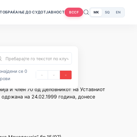
Т
ОБРАЌАЊЕ ДО СУДОТ
ЈАВНОСТ
MK
SQ
EN
BCCF
најдени се 0
орови
нија и член 70 од Деловникот на Уставниот
 одржана на 24.02.1999 година, донесе