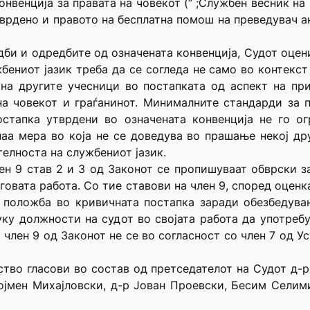
онвенција за правата на човекот (” ;Службен весник на
врдено и правото на бесплатна помош на преведувач ако
едби и одредбите од означената конвенција, Судот оцен
ениот јазик треба да се согледа не само во контекст 
 на другите учесници во постапката од аспект на п
на човекот и граѓанинот. Минималните стандарди за 
остапка утврдени во означената конвенција не го о
аа мера во која не се доведува во прашање некој дру
елноста на службениот јазик.
ен 9 став 2 и 3 од Законот се пропишуваат обврски за
еговата работа. Со тие ставови на член 9, според оценк
 положба во кривичната постапка заради обезбедува
уку должности на судот во својата работа да употребу
член 9 од Законот не се во согласност со член 7 од У
нство гласови во состав од претседателот на Судот д
ојмен Михајловски, д-р Јован Проевски, Бесим Селим