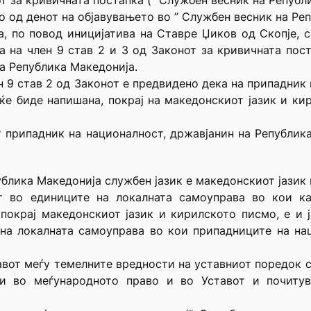
т за кривичната постапка (” Службен весник на Републи
о од денот на објавувањето во ” Службен весник на Реп
а, по повод иницијатива на Ставре Џиков од Скопје, со
а на член 9 став 2 и 3 од Законот за кривичната пос
на Република Македонија.
н 9 став 2 од Законот е предвидено дека на припадник
ќе биде напишана, покрај на македонскиот јазик и ки
т припадник на националност, државјанин на Републик
публика Македонија службен јазик е македонскиот јазик
т во единиците на локалната самоуправа во кои к
 покрај македонскиот јазик и кирилското писмо, е и 
 на локалната самоуправа во кои припадниците на нац
ставот меѓу темелните вредности на уставниот поредок
ти во меѓународното право и во Уставот и почит