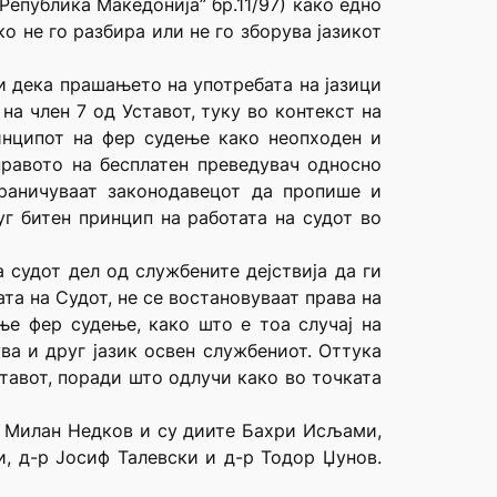
 Република Македонија” бр.11/97) како едно
 не го разбира или не го зборува јазикот
и дека прашањето на употребата на јазици
на член 7 од Уставот, туку во контекст на
ринципот на фер судење како неопходен и
правото на бесплатен преведувач односно
граничуваат законодавецот да пропише и
г битен принцип на работата на судот во
 судот дел од службените дејствија да ги
ата на Судот, не се востановуваат права на
ње фер судење, како што е тоа случај на
ва и друг јазик освен службениот. Оттука
ставот, поради што одлучи како во точката
-р Милан Недков и су диите Бахри Исљами,
и, д-р Јосиф Талевски и д-р Тодор Џунов.