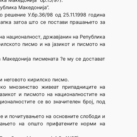
ка Македонија” бр.15/97).
ублика Македонија”.
 решение У.бр.36/98 од 25.11.1998 година
тапка затоа што се постави прашањето за
 на националност, државјанин на Република
рилското писмо и на јазикот и писмото на
а Македонија писмената ?е му се достават
 и неговото кирилско писмо.
ако мнозинство живеат припадниците на
јазикот и писмото на националностите на
ионалностите се во значителен број, под
 се и почитувањето на основните слободи и
увањето на општо прифатените норми на