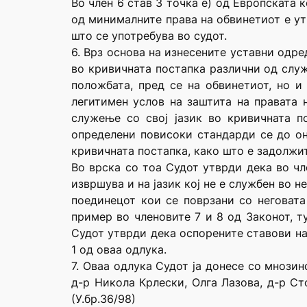
Во член 6 став 3 точка е) од Европската к
од минималните права на обвинетиот е ут
што се употребува во судот.
6. Врз основа на изнесените уставни одр
во кривичната постапка различни од служб
положбата, пред се на обвинетиот, но и
легитимен услов на заштита на правата 
служење со свој јазик во кривичната п
определени повисоки стандарди се до он
кривичната постапка, како што е задолжит
Во врска со тоа Судот утврди дека во чл
извршува и на јазик кој не е службен во н
поединецот кои се поврзани со неговата
пример во членовите 7 и 8 од Законот, т
Судот утврди дека оспорените ставови на 
1 од оваа одлука.
7. Оваа одлука Судот ја донесе со мнози
д-р Никола Крлески, Олга Лазова, д-р Ст
(У.бр.36/98)