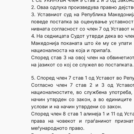
1. СЕ УКИНУВА член 9 став 2 и 3 од Законо
2. Оваа одлука произведува правно дејств
3. Уставниот суд на Република Македониј
поведе постапка за оценување уставност
нивната согласност со член 7 од Уставот 
4. На седницата Судот утврди дека во чле
Македонија поканата што ќе му се упати 
националноста на која и припаѓа.
Според став 3 на овој член на обвинетио
на јазикот со кој се служел во постапката.
5. Според член 7 став 1 од Уставот во Ре
Согласно член 7 став 2 и 3 од Уставо
националностите, во службена употреба,
начин утврден со закон, а во единиците
услови и на начин утврдени со закон.
Според член 8 став 1 алинеја 1 и 11 од У
права на човекот и граѓанинот призна
меѓународното право.