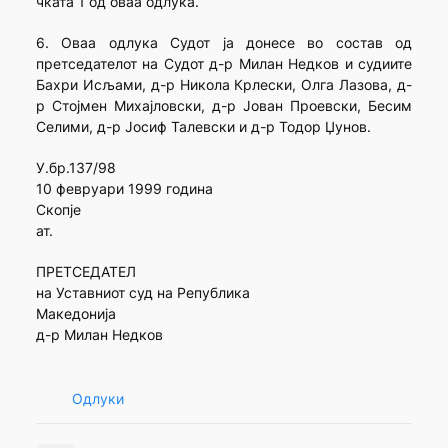
чката 1 од оваа одлука.
6. Оваа одлука Судот ја донесе во состав од
претседателот на Судот д-р Милан Недков и судиите
Бахри Исљами, д-р Никола Крлески, Олга Лазова, д-
р Стојмен Михајловски, д-р Јован Проевски, Бесим
Селими, д-р Јосиф Талевски и д-р Тодор Џунов.
У.бр.137/98
10 февруари 1999 година
Скопје
ат.
ПРЕТСЕДАТЕЛ
на Уставниот суд на Република
Македонија
д-р Милан Недков
Одлуки