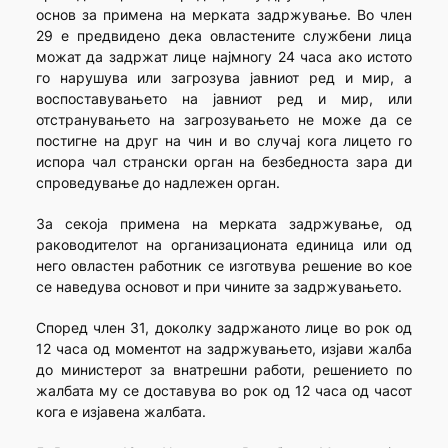
основ за примена на мерката задржување. Во член
29 е предвидено дека овластените службени лица
можат да задржат лице најмногу 24 часа ако истото
го нарушува или загрозува јавниот ред и мир, а
воспоставувањето на јавниот ред и мир, или
отстранувањето на загрозувањето не може да се
постигне на друг на чин и во случај кога лицето го
испора чал странски орган на безбедноста зара ди
спроведување до надлежен орган.
За секоја примена на мерката задржување, од
раководителот на организационата единица или од
него овластен работник се изготвува решение во кое
се наведува основот и при чините за задржувањето.
Според член 31, доколку задржаното лице во рок од
12 часа од моментот на задржувањето, изјави жалба
до министерот за внатрешни работи, решението по
жалбата му се доставува во рок од 12 часа од часот
кога е изјавена жалбата.