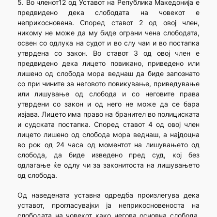
5. Во членот12 од Уставот на Република Македонија е
предвидено дека слободата на човекот е
неприкосновена. Според ставот 2 од овој член,
никому не може да му биде ограни чена слободата,
освен со одлука на судот и во слу чаи и во постапка
утврдена со закон. Во ставот 3 од овој член е
предвидено дека лицето повикано, приведено или
лишено од слобода мора веднаш да биде запознато
со при чините за неговото повикување, приведување
или лишување од слобода и со неговите права
утврдени со закон и од него не може да се бара
изјава. Лицето има право на бранител во полициската
и судската постапка. Според ставот 4 од овој член
лицето лишено од слобода мора веднаш, а најдоцна
во рок од 24 часа од моментот на лишувањето од
слобода, да биде изведено пред суд, кој без
одлагање ќе одлу чи за законитоста на лишувањето
од слобода.
Од наведената уставна одредба произлегува дека
уставот, прогласувајки ја неприкосновеноста на
слободата на човекот како негова основна слобода,