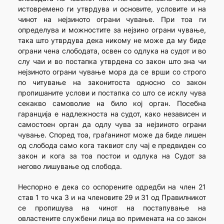
истовремено ги утврдува и основите, условите и на
чинот на нејзиното ограни чување. При тоа ги
определува и можностите за нејзино ограни чување,
така што утврдува дека никому не може да му биде
ограни чена слободата, освен со одлука на судот и во
слу чаи и во постапка утврдена со закон што зна чи
нејзиното ограни чување мора да се врши со строго
по читување на законитоста односно со закон
пропишаните услови и постапка со што се исклу чува
секакво самоволие на било кој орган. Посебна
гаранција е надлежноста на судот, како независен и
самостоен орган да одлу чува за нејзиното ограни
чување. Според тоа, граѓанинот може да биде лишен
од слобода само кога таквиот слу чај е предвиден со
закон и кога за тоа постои и одлука на Судот за
негово лишување од слобода.
Неспорно е дека со оспорените одредби на член 21
став 1 то чка 3 и на членовите 29 и 31 од Правилникот
се пропишува на чинот на постапување на
овластените службени лица во примената на со закон