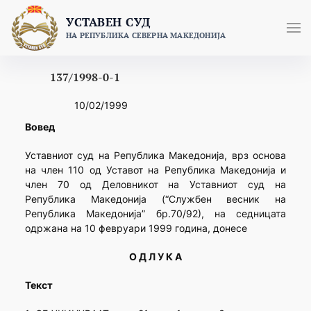
Skip
УСТАВЕН СУД
to
НА РЕПУБЛИКА СЕВЕРНА МАКЕДОНИЈА
content
137/1998-0-1
10/02/1999
Вовед
Уставниот суд на Република Македонија, врз основа
на член 110 од Уставот на Република Македонија и
член 70 од Деловникот на Уставниот суд на
Република Македонија (“Службен весник на
Република Македонија” бр.70/92), на седницата
одржана на 10 февруари 1999 година, донесе
О Д Л У К А
Текст