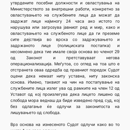
утврдените посебни должности и овластувања на
Министерството за внатрешни работи, конкретно за
овластувањето на службените лица да можат да
задржат лице најмногу 24 часа ако истото го
нарушува или загрозува јавниот ред и мир, како и
овластувањето на службеното лице да ги преземе
сите дејствија во врска со задржувањето и
задржаното лице (полициската постапка) и
несомнено дека тие имале своја основа во членот 29
од Законот и претставуваат негова
операционализација. Меѓутоа, со оглед на тоа што е
отстранета оваа одредба од правниот поредок Судот
оцени дека немаат ниту уставна, ниту законска
основа. Имено, таквиот на чин на постапување на
службените лица излег ува од рамките на член 12 од
Уставот од кој произлегува дека лицето лишено од
слобода мора веднаш да биде изведено пред суд, кој
без одлагање ќе одлучи за законитоста на
лишувањето од слобода.
Врз основа на изнесеното Судот одлучи како во то