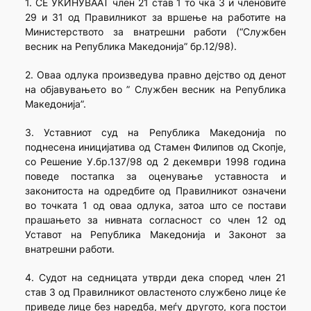
1. СЕ УКИНУВААТ член 21 став 1 то чка 3 и членовите
29 и 31 од Правилникот за вршење на работите на
Министерството за внатрешни работи (“Службен
весник на Република Македонија” бр.12/98).
2. Оваа одлука произведува правно дејство од денот
на објавувањето во ” Службен весник на Република
Македонија”.
3. Уставниот суд на Република Македонија по
поднесена иницијатива од Стамен Филипов од Скопје,
со Решение У.бр.137/98 од 2 декември 1998 година
поведе постапка за оценување уставноста и
законитоста на одредбите од Правилникот означени
во точката 1 од оваа одлука, затоа што се постави
прашањето за нивната согласност со член 12 од
Уставот на Република Македонија и Законот за
внатрешни работи.
4. Судот на седницата утврди дека според член 21
став 3 од Правилникот овластеното службено лице ќе
приведе лице без наредба, меѓу другото, кога постои