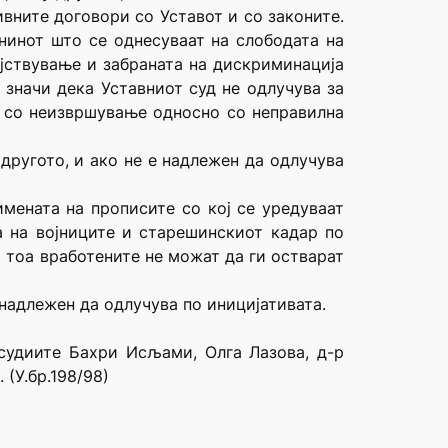
ивните договори со Уставот и со законите.
анинот што се однесуваат на слободата на
ејствување и забраната на дискриминација
о значи дека Уставниот суд не одлучува за
от со неизвршување односно со неправилна
 другото, и ако не е надлежен да одлучува
имената на прописите со кој се уредуваат
а на војниците и старешинскиот кадар по
 тоа вработените не можат да ги остварат
 надлежен да одлучува по иницијативата.
судиите Бахри Исљами, Олга Лазова, д-р
(У.бр.198/98)