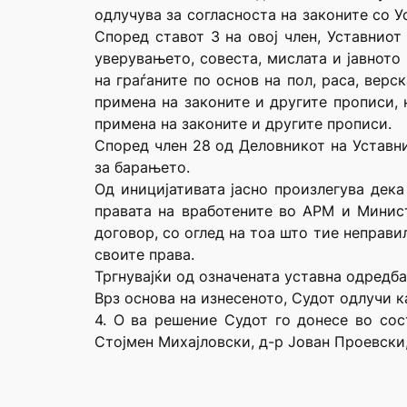
одлучува за согласноста на законите со У
Според ставот 3 на овој член, Уставниот
уверувањето, совеста, мислата и јавното
на граѓаните по основ на пол, раса, верс
примена на законите и другите прописи, 
примена на законите и другите прописи.
Според член 28 од Деловникот на Уставнио
за барањето.
Од иницијативата јасно произлегува дека
правата на вработените во АРМ и Минист
договор, со оглед на тоа што тие неправ
своите права.
Тргнувајќи од означената уставна одредба
Врз основа на изнесеното, Судот одлучи к
4. О ва решение Судот го донесе во со
Стојмен Михајловски, д-р Јован Проевски,