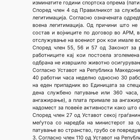
изминатите години спортска опрема (патик
Според член 4 од Правилникот за служба
легитимација. Согласно означената одред
воена легитимација. Од причини што не
состав и војниците по договор во АРМ, в
отслужување на воениот рок кои имале во
Според член 55, 56 и 57 од Законот за 
работниците кај кои постоела зголемен
одбрана не извршило животно осигурување
Согласно Уставот на Република Македони
40 работни часа неделно односно 30 рабо
на еден припадник во Единицата за специ
дена службено патување или 360 часа,
ангажирање), а плата примале за ангажир
надомест за повеќе активности како што 
Според член 27 од Уставот секој граѓани
меѓутоа со наредба на министерот за о
патување во странство, грубо се повредув
3. Согласно член 110 од Уставот на Репуб