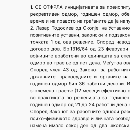
1. СЕ ОТФРЛА иницијативата за преиспит
рекреативен одмор, годишен одмор, обе
време и на правото на граѓаните да ја на
2. Лазар Тодосиев од Скопје, на Уставни
позитивните уставни, законски и подзако
точката 1 од ова решение. Според навод
договор-дов. Бр.1316/64 од 23 февруари
војниците вработени во единицата за спе
одмор во траење од пет дена. Меѓутоа ова
Според член 43 од Законот за работнит
државните, правосудните и органите н
годишен одмор бил 36 работни денови. И
зголемено траење (12 месеци ефективно с
во практиката во решенијата за годише
годишен одмор од 21 до 24 работни дена
Според Законот за работните односи рабо
психо-физичкото здравје и личната безбе
намена имале секој ден од два школски