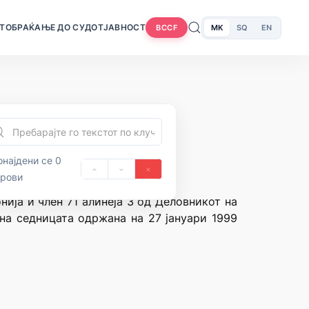
Т
ОБРАЌАЊЕ ДО СУДОТ
ЈАВНОСТ
MK
SQ
EN
BCCF
најдени се 0
орови
нија и член 71 алинеја 3 од Деловникот на
 на седницата одржана на 27 јануари 1999