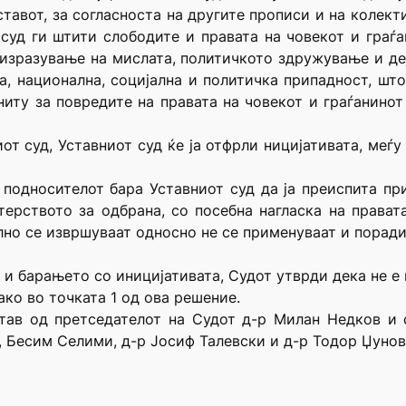
ставот, за согласноста на другите прописи и на колект
 суд ги штити слободите и правата на човекот и граѓ
 изразување на мислата, политичкото здружување и д
ка, национална, социјална и политичка припадност, шт
ниту за повредите на правата на човекот и граѓанин
т суд, Уставниот суд ќе ја отфрли ницијативата, меѓу
 подносителот бара Уставниот суд да ја преиспита пр
ерството за одбрана, со посебна нагласка на прават
илно се извршуваат односно не се применуваат и поради
 и барањето со иницијативата, Судот утврди дека не е
ако во точката 1 од ова решение.
став од претседателот на Судот д-р Милан Недков и 
 Бесим Селими, д-р Јосиф Талевски и д-р Тодор Џунов. 