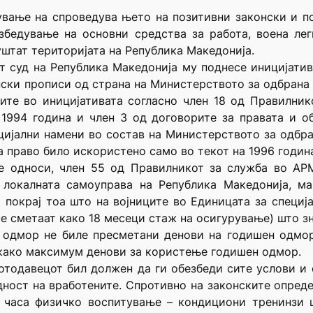
ување на спроведува њето на позитивни законски и п
збедување на основни средства за работа, воена лег
пуштат територијата на Република Македонија.
от суд на Република Македонија му поднесе иницијат
нски прописи од страна на Министерството за одбрана 
ите во иницијативата согласно член 18 од Правилни
 1994 година и член 3 од договорите за правата и о
цијални намени во состав на Министерството за одбр
 право било искористено само во текот на 1996 година
е односи, член 55 од Правилникот за служба во АР
а локалната самоуправа на Република Македонија, м
 покрај тоа што на војниците во Единицата за специј
е сметаат како 18 месеци стаж на осигурување) што зн
н одмор не биле пресметани денови на годишен одмор
 како максимум денови за користење годишен одмор.
тодавецот бил должен да ги обезбеди сите услови и 
дност на вработените. Спротивно на законските опреде
 часа физичко воспитување – кондициони тренинзи ш