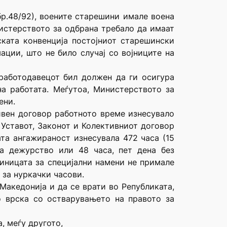
р.48/92), воените старешини имале воена
нистерството за одбрана требало да имаат
ката конвенција постојниот старешински
ации, што не било случај со војниците на
 работодавецот бил должен да ги осигура
а работата. Меѓутоа, Министерството за
ени.
ивен договор работното време изнесувало
 Уставот, Законот и Колективниот договор
ата ангажираност изнесувала 472 часа (15
а дежурство или 48 часа, пет дена без
диницата за специјални намени не примале
 за нуркачки часови.
Македонија и да се врати во Републиката,
о врска со остварувањето на правото за
, меѓу другото,