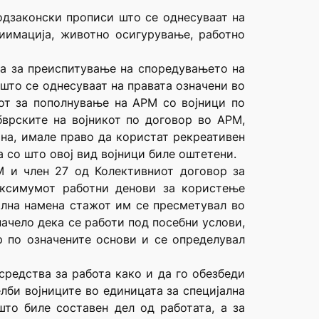
одзаконски прописи што се однесуваат на
иимација, животно осигурување, работно
ива за преиспитување на споредувањето на
што се однесуваат на правата означени во
кот за пополнување на АРМ со војници по
бврските на војникот по договор во АРМ,
ана, имале право да користат рекреативен
 со што овој вид војници биле оштетени.
М и член 27 од Колективниот договор за
аксимумот работни денови за користење
ална намена стажот им се пресметувал во
ачело дека се работи под посебни услови,
 по означените основи и се определувал
средства за работа како и да го обезбеди
лби војниците во единицата за специјална
то биле составен дел од работата, а за