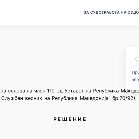
ЗА СУДОТ
РАБОТА НА СУДО
Про
зб
рз основа на член 110 од Уставот на Република Македо
“Службен весник на Република Македонија” бр.70/92),
Р Е Ш Е Н И Е