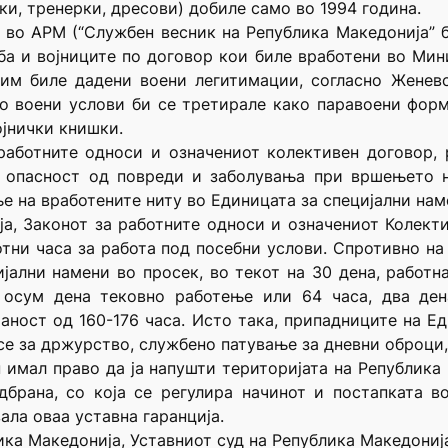
и, тренерки, дресови) добиле само во 1994 година.
 во АРМ (“Службен весник на Република Македонија” б
ба и војниците по договор кои биле вработени во Ми
 им биле дадени воени легитимации, согласно Женевс
о воени услови би се третирале како паравоени форм
јнички книшки.
работните односи и означениот колективен договор,
а опасност од повреди и заболувања при вршењето н
 на вработените ниту во Единицата за специјални нам
ја, Законот за работните односи и означениот Колект
тни часа за работа под посебни услови. Спротивно на
јални намени во просек, во текот на 30 дена, работн
 осум дена тековно работење или 64 часа, два ден
аност од 160-176 часа. Исто така, припадниците на Е
се за држурство, службено патување за дневни оброци,
н имал право да ја напушти територијата на Република 
дбрана, со која се регулира начинот и постапката в
ала оваа уставна гаранција.
лика Македонија, Уставниот суд на Република Македонија