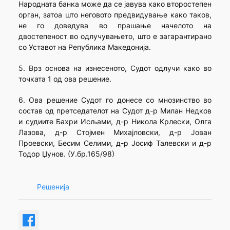
Народната банка може да се јавува како второстепен
орган, затоа што неговото предвидување како таков,
не го доведува во прашање начелото на
двостепеност во одлучувањето, што е загарантирано
со Уставот на Република Македонија.
5. Врз основа на изнесеното, Судот одлучи како во
точката 1 од ова решение.
6. Ова решение Судот го донесе со мнозинство во
состав од претседателот на Судот д-р Милан Недков
и судиите Бахри Исљами, д-р Никола Крлески, Олга
Лазова, д-р Стојмен Михајловски, д-р Јован
Проевски, Бесим Селими, д-р Јосиф Талевски и д-р
Тодор Џунов. (У.бр.165/98)
Решенија