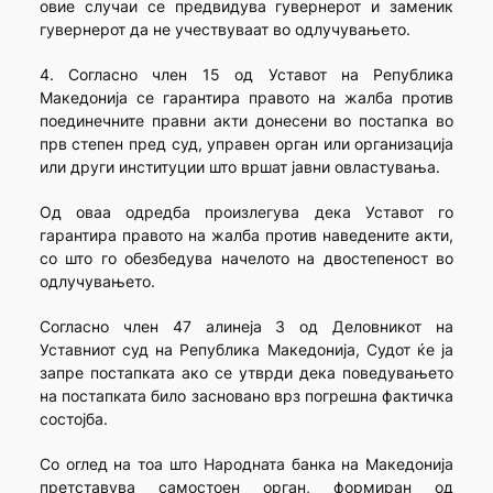
овие случаи се предвидува гувернерот и заменик
гувернерот да не учествуваат во одлучувањето.
4. Согласно член 15 од Уставот на Република
Македонија се гарантира правото на жалба против
поединечните правни акти донесени во постапка во
прв степен пред суд, управен орган или организација
или други институции што вршат јавни овластувања.
Од оваа одредба произлегува дека Уставот го
гарантира правото на жалба против наведените акти,
со што го обезбедува начелото на двостепеност во
одлучувањето.
Согласно член 47 алинеја 3 од Деловникот на
Уставниот суд на Република Македонија, Судот ќе ја
запре постапката ако се утврди дека поведувањето
на постапката било засновано врз погрешна фактичка
состојба.
Со оглед на тоа што Народната банка на Македонија
претставува самостоен орган, формиран од