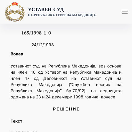
Skip
УСТАВЕН СУД
to
НА РЕПУБЛИКА СЕВЕРНА МАКЕДОНИЈА
content
165/1998-1-0
24/12/1998
Вовед
Уставниот суд на Република Македонија, врз основа
на член 110 од Уставот на Република Македонија и
член 47 од Деловникот на Уставниот суд на
Република Македонија (“Службен весник на
Република Македонија” бр.70/92), на седницата
одржана на 23 и 24 декември 1998 година, донесе
Р Е Ш Е Н И Е
Текст