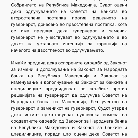
Собранието на Република Македонија, Судот оцени
дека одлучувањето на Советот на Банката во
второстепена постапка против решението на
гувернерот, донесено во првостепена постапка, кога
се има предвид дека гувернерот и заменик
гувернерот не учествуваат во одлучувањето е во
духот на уставната интенција за гаранција на
начелото на двостпеност во одлучувањето.
Имајќи предвид дека оспорените одредби од Законот
за измени и дополнување на Законот за Народната
банка на Република Македонија и Законот за
изменување и дополнување на Законот за банките и
штедилниците предвидуваат по жалбите против
решенијата на гувернерот да одлучува Советот на
Народната банка на Македонија, без учество на
гувернерот и заменикот на гувернерот, Судот утврди
дека истите претставуваат суштинска измена на
соодветните одредби од Законот за Народната банка
на Република Македонија и Законот за банките и
штедилниците, поради што оцени дека Советот на