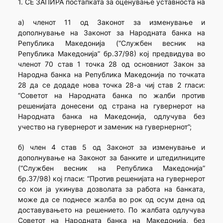
1. СЕ ЗАПИРА постапката за оценување уставноста на
а) членот 11 од Законот за изменување и
дополнување на Законот за Народната банка на
Република Македонија (“Службен весник на
Република Македонија” бр.37/98) кој предвидува во
членот 70 став 1 точка 28 од основниот Закон за
Народна банка на Република Македонија по точката
28 да се додаде нова точка 28-а чиј став 2 гласи:
“Советот на Народната банка по жалби против
решенијата донесени од страна на гувернерот на
Народната банка на Македонија, одлучува без
учество на гувернерот и заменик на гувернернот”;
б) член 4 став 5 од Законот за изменување и
дополнување на Законот за банките и штедилниците
(“Службен весник на Република Македонија”
бр.37/98) кој гласи: “Против решенијата на гувернерот
со кои ја укинува дозволата за работа на банката,
може да се поднесе жалба во рок од осум дена од
доставувањето на решението. По жалбата одлучува
Советот на Народната банка на Македонија, без