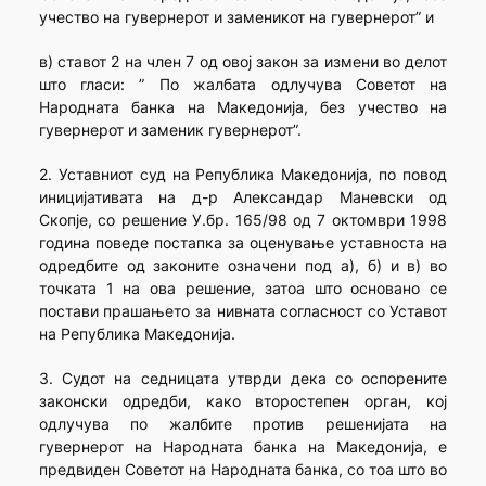
учество на гувернерот и заменикот на гувернерот” и
в) ставот 2 на член 7 од овој закон за измени во делот
што гласи: ” По жалбата одлучува Советот на
Народната банка на Македонија, без учество на
гувернерот и заменик гувернерот”.
2. Уставниот суд на Република Македонија, по повод
иницијативата на д-р Александар Маневски од
Скопје, со решение У.бр. 165/98 од 7 октомври 1998
година поведе постапка за оценување уставноста на
одредбите од законите означени под а), б) и в) во
точката 1 на ова решение, затоа што основано се
постави прашањето за нивната согласност со Уставот
на Република Македонија.
3. Судот на седницата утврди дека со оспорените
законски одредби, како второстепен орган, кој
одлучува по жалбите против решенијата на
гувернерот на Народната банка на Македонија, е
предвиден Советот на Народната банка, со тоа што во