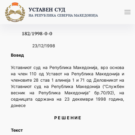
Skip
УСТАВЕН СУД
to
НА РЕПУБЛИКА СЕВЕРНА МАКЕДОНИЈА
content
182/1998-0-0
23/12/1998
Вовед
Уставниот суд на Република Македонија, врз основа
на член 110 од Уставот на Република Македонија и
членовите 28 став 1 алинеја 1 и 71 од Деловникот на
Уставниот суд на Република Македонија (“Службен
весник на Република Македонија” бр.70/92), на
седницата одржана на 23 декември 1998 година,
донесе
Р Е Ш Е Н И Е
Текст