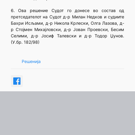
6. Ова решение Судот го донесе во состав од
претседателот на Судот д-р Милан Недков и судиите
Бахри Исљами, д-р Никола Крлески, Олга Лазова, д-
р Стојмен Михајловски, д-р Јован Проевски, Бесим
Селими, д-р Јосиф Талевски и д-р Тодор Џунов.
(У.бр. 182/98)
Решенија