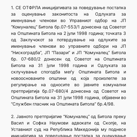
1. СЕ ОТФРЛА иницијативата за поведување постапка
за оценување законитоста на Одлуката за
именување членови во Управниот одбор на ЈП
“Комуналец” Битола бр.07-553/1 донесена од Советот
на Општината Битола на 2 јули 1998 година; точката 3
од Заклучокот за потврдување на одлуките за
именување членови во управните одбори на ЈП
“Нискоградба”, ЈП “Пазари” и ЈП “Комуналец” Битола
бр. 07-680/2 донесен од Советот на Општината
Битола на 31 јули 1998 година и Одлуката за
склучување спогодба меѓу Општината Битола и
новооснованите општини од која произлегле за
регулирање на односите во јавните комунални
претпријатија бр.07-680/4 донесена од Советот на
Општината Битола на 31 јули 1998 година, објавени во
“Службен гласник на Општината Битола” бр.4/98.
2. Јавното претпријатие “Комуналец” од Битола преку
Васил и Софка Наумови адвокати од Скопје, на
Уставниот суд на Република Македонија му поднесе
иницијатива за поведување постапка за оценување