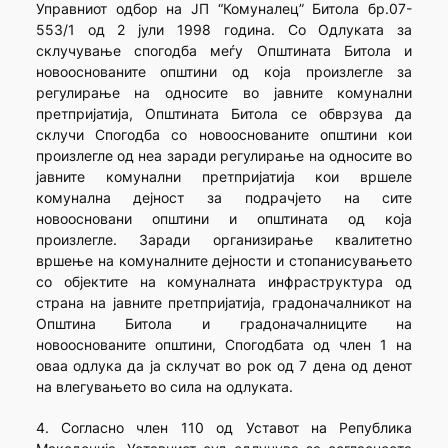
Управниот одбор на ЈП “Комуналец” Битола бр.07-
553/1 од 2 јули 1998 година. Со Одлуката за
склучување спогодба меѓу Општината Битола и
новооснованите општини од која произлегле за
регулирање на односите во јавните комунални
претпријатија, Општината Битола се обврзува да
склучи Спогодба со новооснованите општини кои
произлегле од неа заради регулирање на односите во
јавните комунални претпријатија кои вршеле
комунална дејност за подрачјето на сите
новоосновани општини и општината од која
произлегле. Заради организирање квалитетно
вршење на комуналните дејности и стопанисувањето
со објектите на комуналната инфраструктура од
страна на јавните претпријатија, градоначалникот на
Општина Битола и градоначалниците на
новооснованите општини, Спогодбата од член 1 на
оваа одлука да ја склучат во рок од 7 дена од денот
на влегувањето во сила на одлуката.
4. Согласно член 110 од Уставот на Република