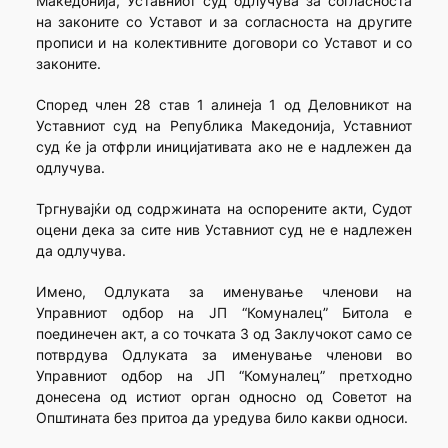
Македонија, Уставниот суд одлучува за согласноста
на законите со Уставот и за согласноста на другите
прописи и на колективните договори со Уставот и со
законите.
Според член 28 став 1 алинеја 1 од Деловникот на
Уставниот суд на Република Македонија, Уставниот
суд ќе ја отфрли иницијативата ако не е надлежен да
одлучува.
Тргнувајќи од содржината на оспорените акти, Судот
оцени дека за сите нив Уставниот суд не е надлежен
да одлучува.
Имено, Одлуката за именување членови на
Управниот одбор на ЈП “Комуналец” Битола е
поединечен акт, а со точката 3 од Заклучокот само се
потврдува Одлуката за именување членови во
Управниот одбор на ЈП “Комуналец” претходно
донесена од истиот орган односно од Советот на
Општината без притоа да уредува било какви односи.