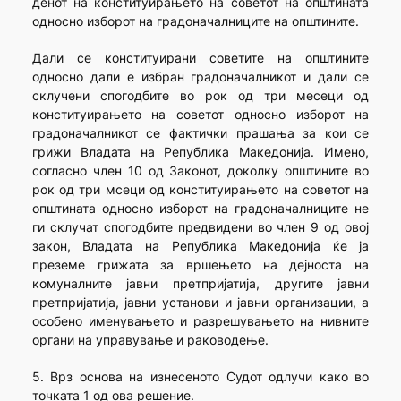
денот на конституирањето на советот на општината
односно изборот на градоначалниците на општините.
Дали се конституирани советите на општините
односно дали е избран градоначалникот и дали се
склучени спогодбите во рок од три месеци од
конституирањето на советот односно изборот на
градоначалникот се фактички прашања за кои се
грижи Владата на Република Македонија. Имено,
согласно член 10 од Законот, доколку општините во
рок од три мсеци од конституирањето на советот на
општината односно изборот на градоначалниците не
ги склучат спогодбите предвидени во член 9 од овој
закон, Владата на Република Македонија ќе ја
преземе грижата за вршењето на дејноста на
комуналните јавни претпријатија, другите јавни
претпријатија, јавни установи и јавни организации, а
особено именувањето и разрешувањето на нивните
органи на управување и раководење.
5. Врз основа на изнесеното Судот одлучи како во
точката 1 од ова решение.