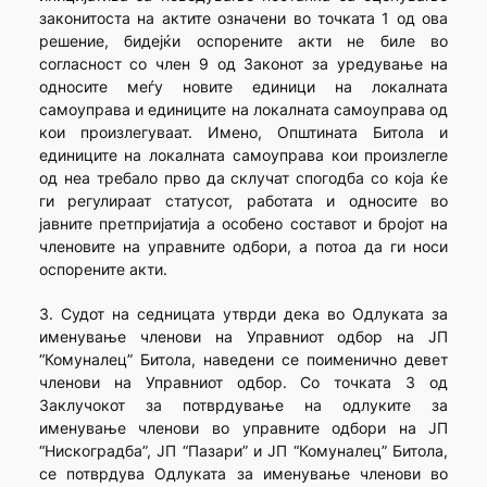
законитоста на актите означени во точката 1 од ова
решение, бидејќи оспорените акти не биле во
согласност со член 9 од Законот за уредување на
односите меѓу новите единици на локалната
самоуправа и единиците на локалната самоуправа од
кои произлегуваат. Имено, Општината Битола и
единиците на локалната самоуправа кои произлегле
од неа требало прво да склучат спогодба со која ќе
ги регулираат статусот, работата и односите во
јавните претпријатија а особено составот и бројот на
членовите на управните одбори, а потоа да ги носи
оспорените акти.
3. Судот на седницата утврди дека во Одлуката за
именување членови на Управниот одбор на ЈП
“Комуналец” Битола, наведени се поименично девет
членови на Управниот одбор. Со точката 3 од
Заклучокот за потврдување на одлуките за
именување членови во управните одбори на ЈП
“Нискоградба”, ЈП “Пазари” и ЈП “Комуналец” Битола,
се потврдува Одлуката за именување членови во