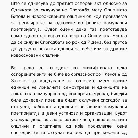
Што се однесува до третиот оспорен акт односно за
Одлуката за склучување Спогодба меѓу Општината
Битола и новооснованите општини од која произлегле
за регулирање на односите во јавните комунални
претпријатија, Судот оцени дека таа претставува
само едностран израз на волја на Општината Битола
да се склучи Спогодбата во рок од 7 дена, без притоа
да уредува некакви односи за себе или за другите
новоосновани општини.
Во врска со наводите во иницијативата дека
оспорените акти не биле во согласност со членот 9 од
Законот за уредување на односите меѓу новите
единици на локалната самоуправа и единиците на
локалната самоуправа од кои произлегуваат, бидејќи
биле донесени пред да бидат склучени спогодби за
статусот, работата и односите во јавните комунални
претпријатија и јавни установи и организации, Судот
укажува дека согласно истиот член, новооснованите
општини и општината од која произлегле, овие
спогодби ќе ги склучат во рок од три месеци од