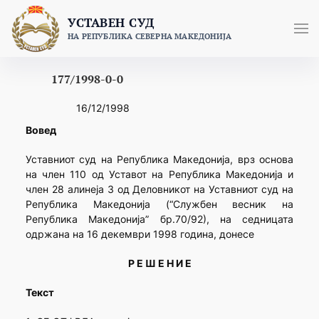
Skip
УСТАВЕН СУД
to
НА РЕПУБЛИКА СЕВЕРНА МАКЕДОНИЈА
content
177/1998-0-0
16/12/1998
Вовед
Уставниот суд на Република Македонија, врз основа
на член 110 од Уставот на Република Македонија и
член 28 алинеја 3 од Деловникот на Уставниот суд на
Република Македонија (“Службен весник на
Република Македонија” бр.70/92), на седницата
одржана на 16 декември 1998 година, донесе
Р Е Ш Е Н И Е
Текст