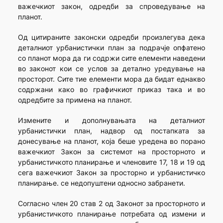
важечкиот закон, одредби за спроведување на
планот.
Од цитираните законски одредби произлегува дека
деталниот урбанистички план за подрачје опфатено
со планот мора да ги содржи сите елементи наведени
во законот кои се услов за детално уредување на
просторот. Сите тие елементи мора да бидат еднакво
содржани како во графичкиот приказ така и во
одредбите за примена на планот.
Измените и дополнувањата на деталниот
урбанистички план, надвор од постапката за
донесување на планот, која беше уредена во порано
важечкиот Закон за системот на просторното и
урбанистичкото планирање и членовите 17, 18 и 19 од
сега важечкиот Закон за просторно и урбанистичко
планирање. се недопуштени односно забранети.
Согласно член 20 став 2 од Законот за просторното и
урбанистичкото планирање потребата од измени и