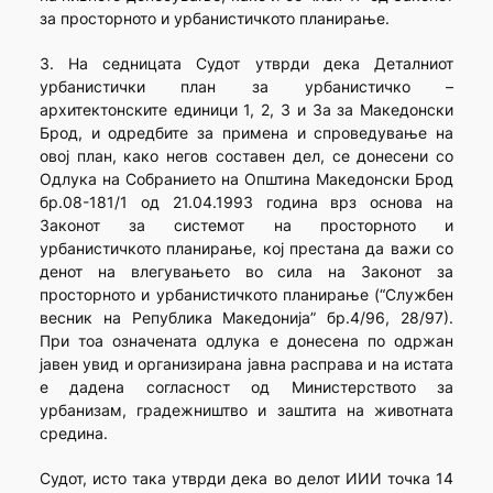
за просторното и урбанистичкото планирање.
3. На седницата Судот утврди дека Деталниот
урбанистички план за урбанистичко –
архитектонските единици 1, 2, 3 и 3а за Македонски
Брод, и одредбите за примена и спроведување на
овој план, како негов составен дел, се донесени со
Одлука на Собранието на Општина Македонски Брод
бр.08-181/1 од 21.04.1993 година врз основа на
Законот за системот на просторното и
урбанистичкото планирање, кој престана да важи со
денот на влегувањето во сила на Законот за
просторното и урбанистичкото планирање (“Службен
весник на Република Македонија” бр.4/96, 28/97).
При тоа означената одлука е донесена по одржан
јавен увид и организирана јавна расправа и на истата
е дадена согласност од Министерството за
урбанизам, градежништво и заштита на животната
средина.
Судот, исто така утврди дека во делот ИИИ точка 14