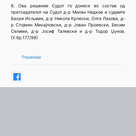
6. Ова решение Судот го донесе во состав од
претседателот на Судот д-р Милан Недков и судиите
Бахри Исљами, д-р Никола Крлески, Олга Лазова, д-
р Стојмен Михајловски, д-р Јован Проевски, Бесим
Селими, д-р Јосиф Талевски и д-р Тодор Џунов.
(У.бр.177/98)
Решенија