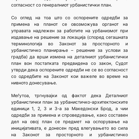
согласност со генералниот урбанистички план.
Со оглед на тоа што со оспорените одредби за
примена на планот се овозможува органот на
управата надлежен за работите на урбанизмот при
издавање на решение за локација (според сегашната
терминологија во Законот за просторното и
урбанистичко планирање – решение за услови за
градба) да врши измена на деталниот урбанистички
план вон постапката предвидена со закон, Судот
утврди дека оспорените одредби не се во согласност
со одредбите на Законот кои важеле во време на
нивното донесување.
Меѓутоа, тргнувајки од фактот дека Деталниот
урбанистички план за урбанистичко-архитектонските
единици 1, 2, 3 и 3-а за Македонски Брод, а чии
одредби за примена и спроведување, како составен
дел на овој план се предмет на оспорување на
иницијативата, е донесен пред влегувањето во сила
на Законот за просторното и урбанистичко