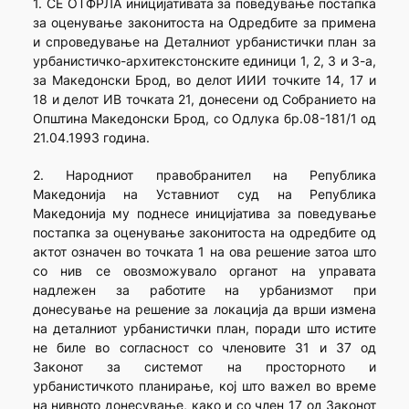
1. СЕ ОТФРЛА иницијативата за поведување постапка
за оценување законитоста на Одредбите за примена
и спроведување на Деталниот урбанистички план за
урбанистичко-архитекстонските единици 1, 2, 3 и 3-а,
за Македонски Брод, во делот ИИИ точките 14, 17 и
18 и делот ИВ точката 21, донесени од Собранието на
Општина Македонски Брод, со Одлука бр.08-181/1 од
21.04.1993 година.
2. Народниот правобранител на Република
Македонија на Уставниот суд на Република
Македонија му поднесе иницијатива за поведување
постапка за оценување законитоста на одредбите од
актот означен во точката 1 на ова решение затоа што
со нив се овозможувало органот на управата
надлежен за работите на урбанизмот при
донесување на решение за локација да врши измена
на деталниот урбанистички план, поради што истите
не биле во согласност со членовите 31 и 37 од
Законот за системот на просторното и
урбанистичкото планирање, кој што важел во време
на нивното донесување, како и со член 17 од Законот