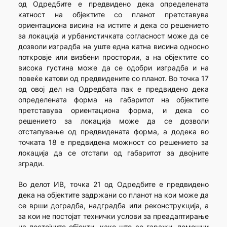
од Одредбите е предвидено дека определената
катност на објектите со планот претставува
ориентациона висина на истите и дека со решението
за локација и урбанистичката согласност може да се
дозволи изградба на уште една катна висина односно
поткровје или визбени простории, а на објектите со
висока густина може да се одобри изградба и на
повеќе катови од предвидените со планот. Во точка 17
од овој дел на Одредбата пак е предвидено дека
определената форма на габаритот на објектите
претставува ориентациона форма, и дека со
решението за локација може да се дозволи
отстапување од предвидената форма, а додека во
точката 18 е предвидена можност со решението за
локација да се отстапи од габаритот за двојните
згради.
Во делот ИВ, точка 21 од Одредбите е предвидено
дека на објектите задржани со планот на кои може да
се врши доградба, надградба или реконструкција, а
за кои не постојат технички услови за преадаптирање
на постојните објекти, како што се гаражи, помошни