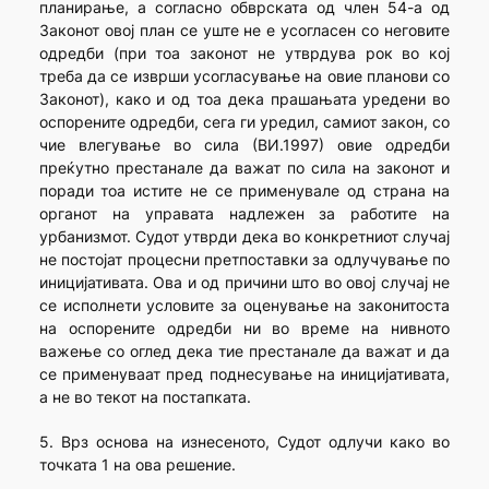
планирање, а согласно обврската од член 54-а од
Законот овој план се уште не е усогласен со неговите
одредби (при тоа законот не утврдува рок во кој
треба да се изврши усогласување на овие планови со
Законот), како и од тоа дека прашањата уредени во
оспорените одредби, сега ги уредил, самиот закон, со
чие влегување во сила (ВИ.1997) овие одредби
преќутно престанале да важат по сила на законот и
поради тоа истите не се применувале од страна на
органот на управата надлежен за работите на
урбанизмот. Судот утврди дека во конкретниот случај
не постојат процесни претпоставки за одлучување по
иницијативата. Ова и од причини што во овој случај не
се исполнети условите за оценување на законитоста
на оспорените одредби ни во време на нивното
важење со оглед дека тие престанале да важат и да
се применуваат пред поднесување на иницијативата,
а не во текот на постапката.
5. Врз основа на изнесеното, Судот одлучи како во
точката 1 на ова решение.