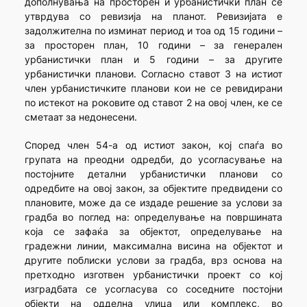
дополнувања на просторен и урбанистички план се
утврдува со ревизија на планот. Ревизијата е
задолжителна по изминат период и тоа од 15 години –
за просторен план, 10 години – за генерален
урбанистички план и 5 години – за другите
урбанистички планови. Согласно ставот 3 на истиот
член урбанистичките планови кои не се ревидирани
по истекот на роковите од ставот 2 на овој член, ке се
сметаат за недонесени.
Според член 54-а од истиот закон, кој спаѓа во
групата на преодни одредби, до усогласување на
постојните детални урбанистички планови со
одредбите на овој закон, за објектите предвидени со
плановите, може да се издаде решение за услови за
градба во поглед на: определување на површината
која се зафаќа за објектот, определување на
градежни линии, максимална висина на објектот и
другите поблиски услови за градба, врз основа на
претходно изготвен урбанистички проект со кој
изградбата се усогласува со соседните постојни
објекти на одделна улица или комплекс, во