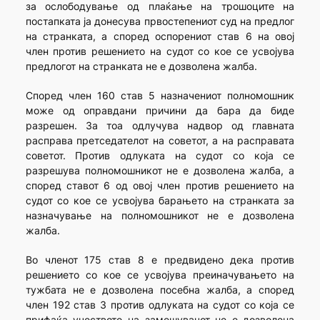
за ослободување од плаќање на трошоците на
постапката ја донесува првостепениот суд на предлог
на странката, а според оспорениот став 6 на овој
член против решението на судот со кое се усвојува
предлогот на странката не е дозволена жалба.
Според член 160 став 5 назначениот полномошник
може од оправдани причини да бара да биде
разрешен. За тоа одлучува надвор од главната
расправа претседателот на советот, а на расправата
советот. Против одлуката на судот со која се
разрешува полномошникот не е дозволена жалба, а
според ставот 6 од овој член против решението на
судот со кое се усвојува барањето на странката за
назначување на полномошникот не е дозволена
жалба.
Во членот 175 став 8 е предвидено дека против
решението со кое се усвојува преиначувањето на
тужбата не е дозволена посебна жалба, а според
член 192 став 3 против одлуката на судот со која се
прифаќа учеството на замешувачот не е дозволена