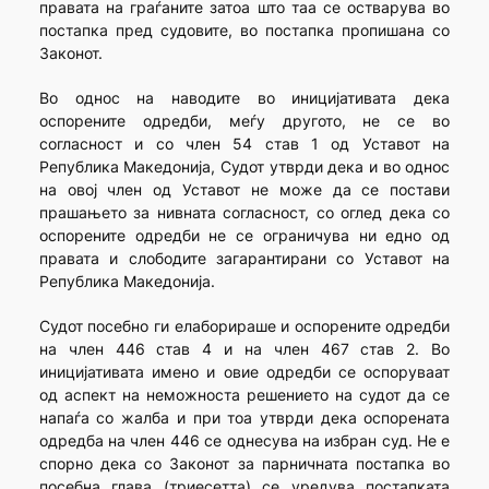
правата на граѓаните затоа што таа се остварува во
постапка пред судовите, во постапка пропишана со
Законот.
Во однос на наводите во иницијативата дека
оспорените одредби, меѓу другото, не се во
согласност и со член 54 став 1 од Уставот на
Република Македонија, Судот утврди дека и во однос
на овој член од Уставот не може да се постави
прашањето за нивната согласност, со оглед дека со
оспорените одредби не се ограничува ни едно од
правата и слободите загарантирани со Уставот на
Република Македонија.
Судот посебно ги елаборираше и оспорените одредби
на член 446 став 4 и на член 467 став 2. Во
иницијативата имено и овие одредби се оспоруваат
од аспект на неможноста решението на судот да се
напаѓа со жалба и при тоа утврди дека оспорената
одредба на член 446 се однесува на избран суд. Не е
спорно дека со Законот за парничната постапка во
посебна глава (триесетта) се уредува постапката