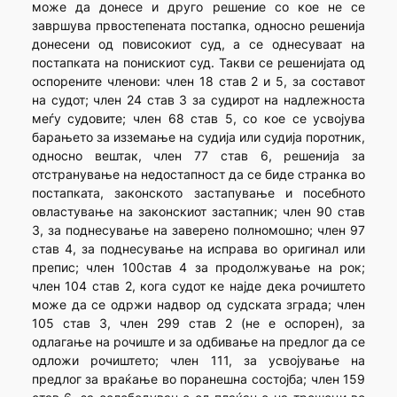
може да донесе и друго решение со кое не се
завршува првостепената постапка, односно решенија
донесени од повисокиот суд, а се однесуваат на
постапката на понискиот суд. Такви се решенијата од
оспорените членови: член 18 став 2 и 5, за составот
на судот; член 24 став 3 за судирот на надлежноста
меѓу судовите; член 68 став 5, со кое се усвојува
барањето за изземање на судија или судија поротник,
односно вештак, член 77 став 6, решенија за
отстранување на недостапност да се биде странка во
постапката, законското застапување и посебното
овластување на законскиот застапник; член 90 став
3, за поднесување на заверено полномошно; член 97
став 4, за поднесување на исправа во оригинал или
препис; член 100став 4 за продолжување на рок;
член 104 став 2, кога судот ке најде дека рочиштето
може да се одржи надвор од судската зграда; член
105 став 3, член 299 став 2 (не е оспорен), за
одлагање на рочиште и за одбивање на предлог да се
одложи рочиштето; член 111, за усвојување на
предлог за враќање во поранешна состојба; член 159