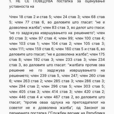
1. НЕ СЕ ПОВЕДУВА постапка за оценување
уставноста на
Член 18 став 2 и став 5; член 24 став 3; член 68 став
5; член 77 став 6, во деловите што гласат: “не е
дозволена жалба”; член 83 став 3, во делот што гласи:
“не го задржува извршувањето на решението”; член
90 став 3; член 97 став 4; член 99; член 100 став 4;
член 103 став 1; член 104 став 2; член 105 став 3;
член 111; член 159 став 6; член 160 став 5 и став 6, во
деловите што гласат; “не е дозволена жалба”; член 175
став 8; член 192 став 3; член 233 став 3; член 234
став 3, во деловите што гласат: “жалбата против ова
решение не го задржува извршувањето на
решението; член 239 став 5, член 247; член 260 став
6; член 263 став 2; член 285 став 3; член 286 став 3;
член 294 став 2; член 296 став 5; член 303 став 5;
член 405 став 3; член 414 став 3; член 420 став 2;
член 446 став 4 и член 467 став 2, во деловите што
гласат; “против оваа одлука на претседателот на
советот не е дозволена жалба”, од Законот за
парничната постапка (“Службен весник на Република