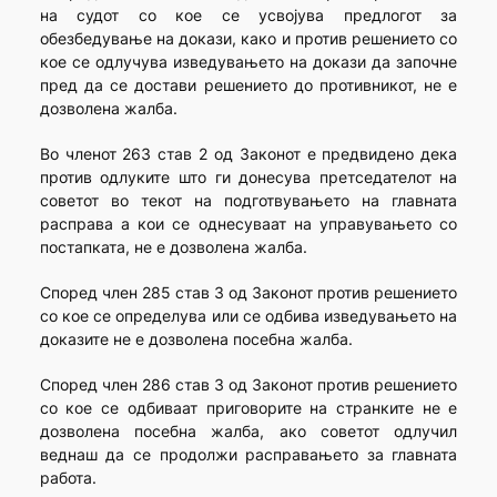
на судот со кое се усвојува предлогот за
обезбедување на докази, како и против решението со
кое се одлучува изведувањето на докази да започне
пред да се достави решението до противникот, не е
дозволена жалба.
Во членот 263 став 2 од Законот е предвидено дека
против одлуките што ги донесува претседателот на
советот во текот на подготвувањето на главната
расправа а кои се однесуваат на управувањето со
постапката, не е дозволена жалба.
Според член 285 став 3 од Законот против решението
со кое се определува или се одбива изведувањето на
доказите не е дозволена посебна жалба.
Според член 286 став 3 од Законот против решението
со кое се одбиваат приговорите на странките не е
дозволена посебна жалба, ако советот одлучил
веднаш да се продолжи расправањето за главната
работа.