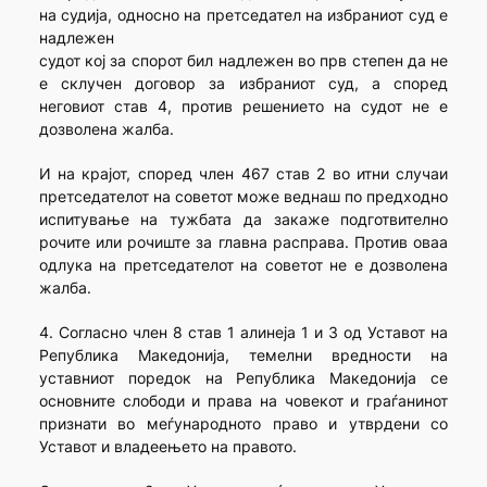
на судија, односно на претседател на избраниот суд е
надлежен
судот кој за спорот бил надлежен во прв степен да не
е склучен договор за избраниот суд, а според
неговиот став 4, против решението на судот не е
дозволена жалба.
И на крајот, според член 467 став 2 во итни случаи
претседателот на советот може веднаш по предходно
испитување на тужбата да закаже подготвително
рочите или рочиште за главна расправа. Против оваа
одлука на претседателот на советот не е дозволена
жалба.
4. Согласно член 8 став 1 алинеја 1 и 3 од Уставот на
Република Македонија, темелни вредности на
уставниот поредок на Република Македонија се
основните слободи и права на човекот и граѓанинот
признати во меѓународното право и утврдени со
Уставот и владеењето на правото.