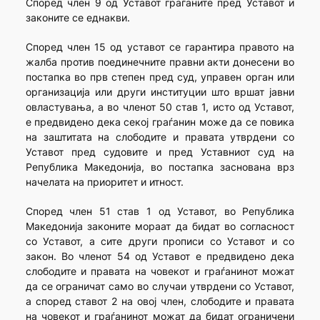
Според член 9 од Уставот граѓаните пред Уставот и
законите се еднакви.
Според член 15 од уставот се гарантира правото на
жалба против поединечните правни акти донесени во
постапка во прв степен пред суд, управен орган или
организација или други институции што вршат јавни
овластувања, а во членот 50 став 1, исто од Уставот,
е предвидено дека секој граѓанин може да се повика
на заштитата на слободите и правата утврдени со
Уставот пред судовите и пред Уставниот суд на
Република Македонија, во постапка заснована врз
начелата на приоритет и итност.
Според член 51 став 1 од Уставот, во Република
Македонија законите мораат да бидат во согласност
со Уставот, а сите други прописи со Уставот и со
закон. Во членот 54 од Уставот е предвидено дека
слободите и правата на човекот и граѓанинот можат
да се ограничат само во случаи утврдени со Уставот,
а според ставот 2 на овој член, слободите и правата
на човекот и граѓанинот можат да бидат ограничени