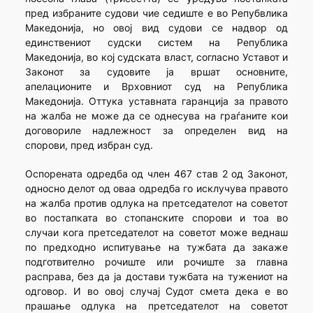
пред избраните судови чие седиште е во Репубвлика
Македонија, но овој вид судови се надвор од
единствениот судски систем на Република
Македонија, во кој судската власт, согласно Уставот и
Законот за судовите ја вршат основните,
апелационите и Врховниот суд на Република
Македонија. Оттука уставната гаранција за правото
на жалба не може да се однесува на граѓаните кои
договориле надлежност за определен вид на
спорови, пред избран суд.
Оспорената одредба од член 467 став 2 од Законот,
односно делот од оваа одредба го исклучува правото
на жалба против одлука на претседателот на советот
во постапката во стопанските спорови и тоа во
случаи кога претседателот на советот може веднаш
по предходно испитување на тужбата да закаже
подготвително рочиште или рочиште за главна
расправа, без да ја достави тужбата на тужениот на
одговор. И во овој случај Судот смета дека е во
прашање одлука на претседателот на советот