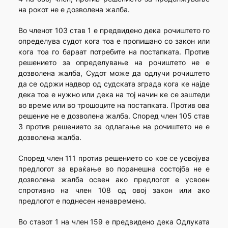
на рокот не е дозволена жалба.
Во членот 103 став 1 е предвидено дека рочиштето го
определува судот кога тоа е пропишано со закон или
кога тоа го бараат потребите на постапката. Против
решението за определување на рочиштето не е
дозволена жалба, Судот може да одлучи рочиштето
да се одржи надвор од судската зграда кога ке најде
дека тоа е нужно или дека на тој начин ке се заштеди
во време или во трошоците на постапката. Против ова
решение не е дозволена жалба. Според член 105 став
3 против решението за одлагање на рочиштето не е
дозволена жалба.
Според член 111 против решението со кое се усвојува
предлогот за враќање во поранешна состојба не е
дозволена жалба освен ако предлогот е усвоен
спротивно на член 108 од овој закон или ако
предлогот е поднесен ненавремено.
Во ставот 1 на член 159 е предвидено дека Одлуката