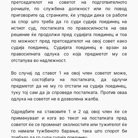
претседателот на советот на подготвителното
рочиште, по службена должност или по повод
приговорите од странките, ќе утврди дека се работи
за спор што треба да го суди судија поединец на
истиот суд, постапката по правосилноста на ова
решение ќе продолжи пред судијата поединец и тоа
по можност пред претседателот на овој совет како
судија поединец. Судијата поединец е врзан за
правосилната одлука со која предметот му се
отстапува во надлежност.
Во случај од ставот 1 на овој член советот може,
според состојбата на постапката, да одлучи
предметот да не му го отстапи на судија поединец,
туку тој сам да ја спроведе постапката. Против оваа
одлука на советот не е дозволена жалба.
Одредбите на ставовите 1 и 2 од овој член ќе се
применуваат и кога во текот на постапката пред
советот ќе се променат околностите или тужителот ќе
го намали тужбеното барање, така што спорот би
требало да го суди судија поединец.