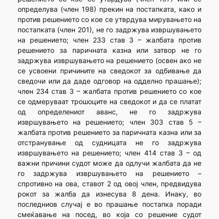
определува (член 198) прекин на постапката, како и
против решението со кое се утврдува мирувањето на
постапката (член 201), не го задржува извршувањето
на решението; член 233 став 3 – жалбата против
решението за паричната казна или затвор не го
задржува извршувањето на решението (освен ако не
се усвоени причините на сведокот за одбивање да
сведочи или да даде одговор на одделно прашање);
член 234 став 3 – жалбата против решението со кое
се одмеруваат трошоците на сведокот и да се платат
од определениот аванс, не го задржува
извршувањето на решението; член 303 став 5 –
жалбата против решението за паричната казна или за
отстранување од судницата не го задржува
извршувањето на решението; член 414 став 3 – од
важни причини судот може да одлучи жалбата да не
го задржува извршувањето на решението –
спротивно на ова, ставот 2 од овој член, предвидува
рокот за жалба да изнесува 8 дена. Инаку, во
последниов случај е во прашање постапка поради
смеќавање на посед, во која со решение судот