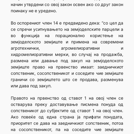
начин утврдени со овој закон освен ако со друг закон
поинаку не е уредено.
Во оспорениот член 14 е предвидено дека: “со цел да
се спречи уситнувањето на земјоделските парцели а
во функција на порационално користење на
земјоделското земјиште и примена на современи
агротехнички, агромелиоративни и
хидромелиоративни мерки, во случај на продажба,
размена или давање под закуп на земјоделското
земјиште право на првенство имаат: заедничкиот
сопственик, сосопственикот и соседите чие земјиште
граничи со земјиштето што се продава, разменува
или дава под закуп.
Правото на првенство од ставот 1 на овој член се
остварува преку доставување писмена понуда од
сопственикот до субјектите од ставот 1 на овој член.
Ако повеќе од една страна ја прифати понудата,
приоритет се дава на заедничкиот сопственик, потоа
на сосопственикот, па на соседите чие земјиште