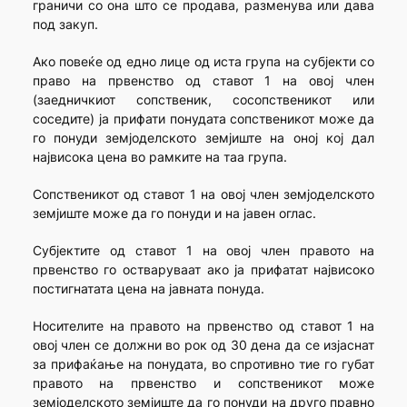
граничи со она што се продава, разменува или дава
под закуп.
Ако повеќе од едно лице од иста група на субјекти со
право на првенство од ставот 1 на овој член
(заедничкиот сопственик, сосопственикот или
соседите) ја прифати понудата сопственикот може да
го понуди земјоделското земјиште на оној кој дал
највисока цена во рамките на таа група.
Сопственикот од ставот 1 на овој член земјоделското
земјиште може да го понуди и на јавен оглас.
Субјектите од ставот 1 на овој член правото на
првенство го остваруваат ако ја прифатат највисоко
постигнатата цена на јавната понуда.
Носителите на правото на првенство од ставот 1 на
овој член се должни во рок од 30 дена да се изјаснат
за прифаќање на понудата, во спротивно тие го губат
правото на првенство и сопственикот може
земјоделското земјиште да го понуди на друго правно