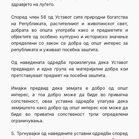
здравјето на луѓето.
Според член 56 од Уставот сите природни богатства
на Републиката, растителниот и животинскот свет,
добрата во општа употреба како и предметите и
објектите од особено културно и историско значење
определени со закон се добра од општ интерес за
републиката и уживаат посебна заштита.
Од наведената одредба произлегува дека Уставот
предвидел и една група на материјални добра кои
претставуваат предмет на посебна заштита.
Имајки предвид дека земјата е добро од општ
интерес, а тоа добро може да биде во приватна
сопственост, оваа уставна одредба упатува дека
земјиштето како добро од општ интерес кое може да
биде во приватна сопственост трпи определени
ограничувања.
5. Тргнувајки од наведените уставни одредби според