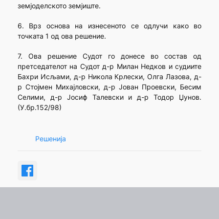
земјоделското земјиште.
6. Врз основа на изнесеното се одлучи како во
точката 1 од ова решение.
7. Ова решение Судот го донесе во состав од
претседателот на Судот д-р Милан Недков и судиите
Бахри Исљами, д-р Никола Крлески, Олга Лазова, д-
р Стојмен Михајловски, д-р Јован Проевски, Бесим
Селими, д-р Јосиф Талевски и д-р Тодор Џунов.
(У.бр.152/98)
Решенија