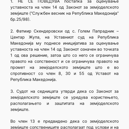
1. НЕ СЕ ПОВЕДУВА постапка за оценување
уставноста на член 14 од Законот за земјоделското
земјиште (“Службен весник на Република Македонија”
бр.25/98).
2. Фатмир Скендеровски од с. Голем Папрадник –
Центар Жупа, на Уставниот суд на Република
Македонија му поднесе иницијатива за оценување
уставноста на член 14 од Законот означен во точката
1 од ова решение, затоа што со него се ограничува
правото на сопственост и се ограничува правото на
промет на земјоделското земјиште што е во
спротивност со член 8, 30 и 55 од Уставот на
Република Македонија.
3. Судот на седницата утврди дека со Законот за
земјоделското земјиште се уредува користењето,
располагањето и заштитата на земјоделското
земјиште.
Во член 13 е предвидено дека со земјоделското
земјиште сопствениците располагаат под услови и на