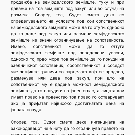
продажба на земјоделското земјиште, туку и при
давање на тоа земјиште под закуп или во случај на
размена. Според тоа, Судот смета дека со
определувањето на условите под кои сопственикот
на земјоделското земјиште може да го отуѓи, односно
да го даде под закуп или размени земјоделското
земјиште не значи ограничување на сопственоста.
Имено, сопственикот може да го оттуѓи
земјоделското земјиште под определени услови,
односно тој прво мора тоа земјиште да го понуди на
заедничкиот сопственик, сосопственикот и соседот
чие земјиште граничи со парцелата која се продава,
разменува или дава под закуп, при што на
сопственикот му е дадена можност земјоделското
земјиште да го понуди и на јавен оглас, а лицата кои
имаат право на првенство тоа право го остваруваат
ако ја прифатат највисоко достигнатата цена на
јавната понуда.
Според тоа, Судот смета дека интенцијата на
законодавецот не е ниту да го ограничува правото на
сопственост ниту пак да ги преферира лицата кои