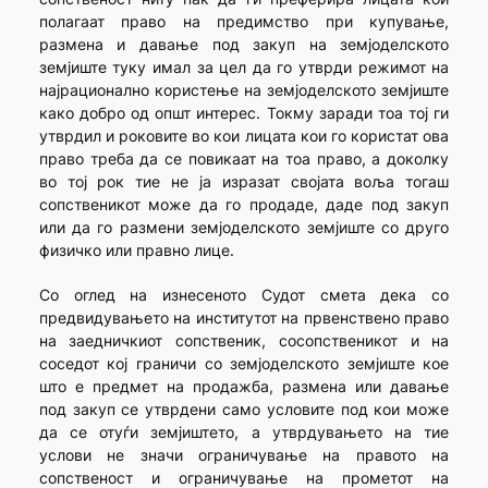
полагаат право на предимство при купување,
размена и давање под закуп на земјоделското
земјиште туку имал за цел да го утврди режимот на
најрационално користење на земјоделското земјиште
како добро од општ интерес. Токму заради тоа тој ги
утврдил и роковите во кои лицата кои го користат ова
право треба да се повикаат на тоа право, а доколку
во тој рок тие не ја изразат својата воља тогаш
сопственикот може да го продаде, даде под закуп
или да го размени земјоделското земјиште со друго
физичко или правно лице.
Со оглед на изнесеното Судот смета дека со
предвидувањето на институтот на првенствено право
на заедничкиот сопственик, сосопственикот и на
соседот кој граничи со земјоделското земјиште кое
што е предмет на продажба, размена или давање
под закуп се утврдени само условите под кои може
да се отуѓи земјиштето, а утврдувањето на тие
услови не значи ограничување на правото на
сопственост и ограничување на прометот на