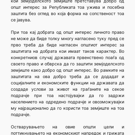
кои земјоделското земјиште претставува добро од
општ интерес за Републиката тоа ужива и посебна
заштита без оглед во која форма на сопственост тоа
се јавува.
При тоа кај добрата од општ интерес личното право
не може да биде толку многу нагласено туку пред се
прво треба да биде нагласен општиот интерес за
заштитата на добрата кои имаат таков карактер. Во
конкретниов случај државата првенствено поаѓа од
своето право и обврска да го заштити земјоделското
земјиште како добро од општ интерес. Во рамките на
заштитата на ова добро треба да се додадат и
социјалните и економските функции на државата да
создаде услови за живот на граѓаните на секое
подрачје при тоа настојувајки да го задржи
населението на одредено подрачје и овозможувајки
му најрационално да го користи тоа земјиште на тоа
подрачје.
Остварувањето на овие општи цели и
поттикнувањето на економскиот напредок и грижата