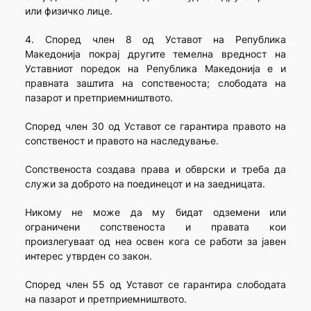
или физичко лице.
4. Според член 8 од Уставот на Република
Македонија покрај другите темелна вредност на
Уставниот поредок на Република Македонија е и
правната заштита на сопственоста; слободата на
пазарот и претприемништвото.
Според член 30 од Уставот се гарантира правото на
сопственост и правото на наследување.
Сопственоста создава права и обврски и треба да
служи за доброто на поединецот и на заедницата.
Никому не може да му бидат одземени или
ограничени сопственоста и правата кои
произлегуваат од неа освен кога се работи за јавен
интерес утврден со закон.
Според член 55 од Уставот се гарантира слободата
на пазарот и претприемништвото.