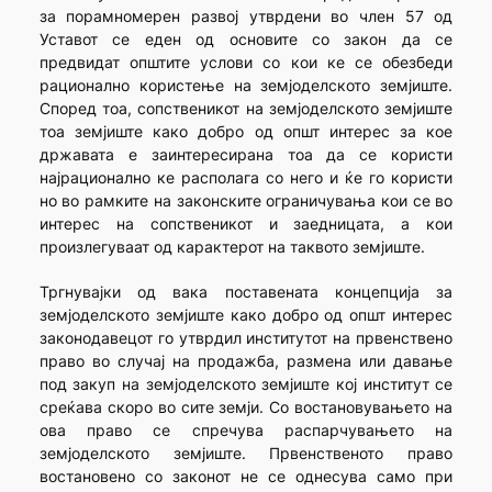
за порамномерен развој утврдени во член 57 од
Уставот се еден од основите со закон да се
предвидат општите услови со кои ке се обезбеди
рационално користење на земјоделското земјиште.
Според тоа, сопственикот на земјоделското земјиште
тоа земјиште како добро од општ интерес за кое
државата е заинтересирана тоа да се користи
најрационално ке располага со него и ќе го користи
но во рамките на законските ограничувања кои се во
интерес на сопственикот и заедницата, а кои
произлегуваат од карактерот на таквото земјиште.
Тргнувајки од вака поставената концепција за
земјоделското земјиште како добро од општ интерес
законодавецот го утврдил институтот на првенствено
право во случај на продажба, размена или давање
под закуп на земјоделското земјиште кој институт се
среќава скоро во сите земји. Со востановувањето на
ова право се спречува распарчувањето на
земјоделското земјиште. Првенственото право
востановено со законот не се однесува само при