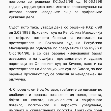
повторно со решение КС.бр.12/98 од 16.06.1998
година утврдил дека нема место за спроведување на
истрага против наведените лица за пријавените
кривични дела.
Судот, исто така, утврди дека со решение Р.бр.7/98
од 2.03.1998 Врховниот суд на Република Македонија
го отфрлил неговото барање за изземање на
претседателот на Врховниот суд на Република
Македонија да одлучува по предметите П.бр.62/96 и
О.бр.164/96, а со ова барање именованиот барал
изземање и на судијата, претседателот и судиите
поротници на Основниот суд во Кичево, како и на
претседателот на Апелациониот суд во Битола, за кое
барање Врховниот суд се огласил за ненадлежен да
одлучува.
4. Според член 9 од Уставот, граѓаните се еднакви во
слободите и правата независно од полот, расата,
бојата на кожата, националното и социјалното
потекло, политичкото и верското убедување,
имотната и општествената положба. Граѓаните пред