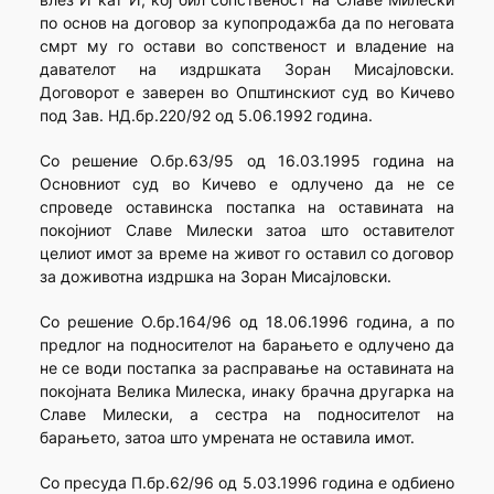
по основ на договор за купопродажба да по неговата
смрт му го остави во сопственост и владение на
давателот на издршката Зоран Мисајловски.
Договорот е заверен во Општинскиот суд во Кичево
под Зав. НД.бр.220/92 од 5.06.1992 година.
Со решение О.бр.63/95 од 16.03.1995 година на
Основниот суд во Кичево е одлучено да не се
спроведе оставинска постапка на оставината на
покојниот Славе Милески затоа што оставителот
целиот имот за време на живот го оставил со договор
за доживотна издршка на Зоран Мисајловски.
Со решение О.бр.164/96 од 18.06.1996 година, а по
предлог на подносителот на барањето е одлучено да
не се води постапка за расправање на оставината на
покојната Велика Милеска, инаку брачна другарка на
Славе Милески, а сестра на подносителот на
барањето, затоа што умрената не оставила имот.
Со пресуда П.бр.62/96 од 5.03.1996 година е одбиено