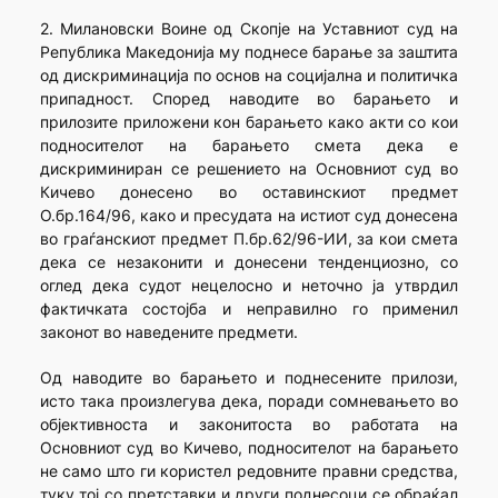
2. Милановски Воине од Скопје на Уставниот суд на
Република Македонија му поднесе барање за заштита
од дискриминација по основ на социјална и политичка
припадност. Според наводите во барањето и
прилозите приложени кон барањето како акти со кои
подносителот на барањето смета дека е
дискриминиран се решението на Основниот суд во
Кичево донесено во оставинскиот предмет
О.бр.164/96, како и пресудата на истиот суд донесена
во граѓанскиот предмет П.бр.62/96-ИИ, за кои смета
дека се незаконити и донесени тенденциозно, со
оглед дека судот нецелосно и неточно ја утврдил
фактичката состојба и неправилно го применил
законот во наведените предмети.
Од наводите во барањето и поднесените прилози,
исто така произлегува дека, поради сомневањето во
објективноста и законитоста во работата на
Основниот суд во Кичево, подносителот на барањето
не само што ги користел редовните правни средства,
туку тој со претставки и други поднесоци се обраќал