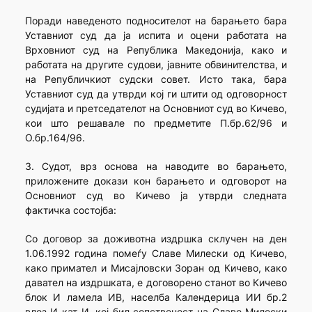
Поради наведеното подносителот на барањето бара
Уставниот суд да ја испита и оцени работата на
Врховниот суд на Република Македонија, како и
работата на другите судови, јавните обвинителства, и
на Републичкиот судски совет. Исто така, бара
Уставниот суд да утврди кој ги штити од одговорност
судијата и претседателот на Основниот суд во Кичево,
кои што решавале по предметите П.бр.62/96 и
О.бр.164/96.
3. Судот, врз основа на наводите во барањето,
приложените докази кон барањето и одговорот на
Основниот суд во Кичево ја утврди следната
фактичка состојба:
Со договор за доживотна издршка склучен на ден
1.06.1992 година помеѓу Славе Милески од Кичево,
како примател и Мисајловски Зоран од Кичево, како
давател на издршката, е договорено станот во Кичево
блок И ламела ИВ, населба Календерица ИИ бр.2
влез И кат И, кој бил сопственост на Славе Милески