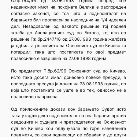
О.бр.164/96 од 18.06.1998 година според кое
недвижниот имот на покојната Велика е распореден
согласно законот, со тоа што и подносителот на
барањето бил прогласен за наследник на 1/4 идеален
дел. Незадоволен од ваквото решение тој поднел
жалба до Апелациониот суд во Битола, кој што со
решение Гж.бр.2447/18 од 27.08.1998 година жалбата
ја одбил, а решението на Основниот суд во Кичево го
потврдил така што постапката по овој предмет
правосилно е завршена на 27.08.1998 година.
По предметот П.бр.62/96 Основниот суд во Кичево,
исто така досега имал донесено повеќе пресуди, а
последната пресуда ја донел на 28.08.1998 година, по
која што постапката се уште е во тек, односно не е
правосилно завршена.
Од приложените докази кон барањето Судот исто
така утврди дека подносителот на ова барање против
сведоците и судијата и претседателот на Основниот
суд во Кичево кои одлучувале по горе наведените
предмети, со свои поднесоци се обраќал и до други