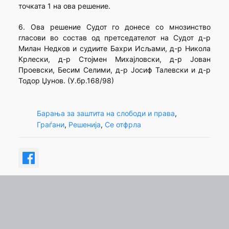
точката 1 на ова решение.
6. Ова решение Судот го донесе со мнозинство
гласови во состав од претседателот на Судот д-р
Милан Недков и судиите Бахри Исљами, д-р Никола
Крлески, д-р Стојмен Михајловски, д-р Јован
Проевски, Бесим Селими, д-р Јосиф Талевски и д-р
Тодор Џунов. (У.бр.168/98)
Барања за заштита на слободи и права
, 
Граѓани
, 
Решенија
, 
Се отфрла