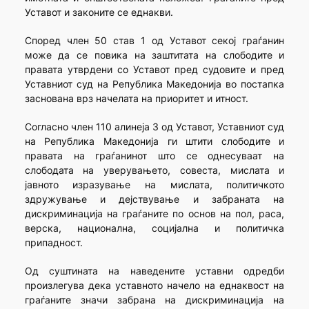
Уставот и законите се еднакви.
Според член 50 став 1 од Уставот секој граѓанин
може да се повика на заштитата на слободите и
правата утврдени со Уставот пред судовите и пред
Уставниот суд на Република Македонија во постапка
заснована врз начелата на приоритет и итност.
Согласно член 110 алинеја 3 од Уставот, Уставниот суд
на Република Македонија ги штити слободите и
правата на граѓанинот што се однесуваат на
слободата на уверувањето, совеста, мислата и
јавното изразување на мислата, политичкото
здружување и дејствување и забраната на
дискриминација на граѓаните по основ на пол, раса,
верска, национална, социјална и политичка
припадност.
Од суштината на наведените уставни одредби
произлегува дека уставното начело на еднаквост на
граѓаните значи забрана на дискриминација на