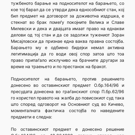
тужбеното барање на подносителот на барањето, со
кое тој барал да се утврди дека еднособниот стан, кој
бил предмет на договорот за доживотна издршка, е
стекнат во брак помеѓу покојните Велика и Славе
Милевски и дека и двајцата имаат право на еднакви
делови од тој стан и да се задолжи тужениот Зоран
Мисајловски да признае една ваква правна состојба.
Барањето му е одбиено бидејки немал активна
легитимација да го води овој спор затоа што тоа
право припаѓало исклучиво на брачните другари за
време на траењето и по престанок на бракот.
Подносителот на барањето, против решението
донесено во оставинскиот предмет О.бр.164/96 и
пресудата донесена во граѓанскиот спор П.бр.62/96
го користел правото на жалба до повисокиот суд така
што според одговорот на Основниот суд во Кичево,
моменталната фактичка состојба по наведените
предмети е следна:
По оставинскиот предмет е донесено решение