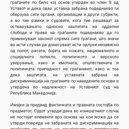
граѓаните по било кој основ утврден во член 9 од
Уставот и дека оваа уставна забрана подеднакво ги
обврзува сите органи, организации и други субјекти,
а во тие рамки и судовите, кога тие решаваат за
остварувањето односно заштитата на одделни
слободи и права на граѓаните подеднакво да го
применуваат законот спрема сите граѓани, што значи
во исти случаи да донесуваат исти одлуки независно
од полот, расата, бојата на кожата, националното и
социјалното потекло, политичкото и верското
уверување, како и имотната, општествената и
политичката припадност на граѓанинот, како и тоа
дека заштитата на уставната забрана на
дискриминација на граѓаните по наведените основи е
утврдена во надлежност на Уставниот суд на
Република Македонија.
Имајки ја предвид фактичката и правната состојба по
предметот, Судот утврди дека во конкретниот случај
не постојат елементи врз основа на кои може да се
утврди повреда на забраната на дискриминација на
граѓаните по основ на социјалната и политичката