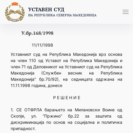
Skip
УСТАВЕН СУД
to
НА РЕПУБЛИКА СЕВЕРНА МАКЕДОНИЈА
content
У.бр.168/1998
11/11/1998
Уставниот суд на Република Македонија врз основа
на член 110 од Уставот на Република Македонија и
член 71 од Деловникот на Уставниот суд на Република
Македонија (Службен весник на Република
Македонија” бр.70/92), на седницата одржана на
11.11.1998 година, донесе
Р Е Ш Е Н И Е
1. СЕ ОТФРЛА барањето на Милановски Воине од
Скопје, ул. “Пржино” бр.22 за заштита од
дискриминација по основ на социјална и политичка
припадност.