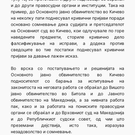
и до други правосудни органи и институции. Така на
пример, до Основното јавно обвинителство во Кичево
на неколку пати поднесувал кривични пријави поради
основано сомневање дека судијата и претседателот
на Основниот суд во Кичево, кои одлучувале по горе
наведените предмети, сториле кривично дело
фалсификување на исправи, а додека против
сведоците во тие постапки поднесувал кривични
пријави за давање лажен исказ.
Во врска со постапувањето и решенијата на
Основното јавно обвинителство во Кичево
подносителот со барања за испитување на
законитоста на неговата работа се обраќал до Вишото
јавно обвинителство во Битола и до Јавното
обвинителство на Македонија, а за нивната работа
пак, како и за работата на пониските правосудни
органи се обраќал и до Врховниот суд на Македонија
и до Републичкиот судски совет, од чии што
преземани дејствија, исто така, изразува
незадоволство и сомневање.