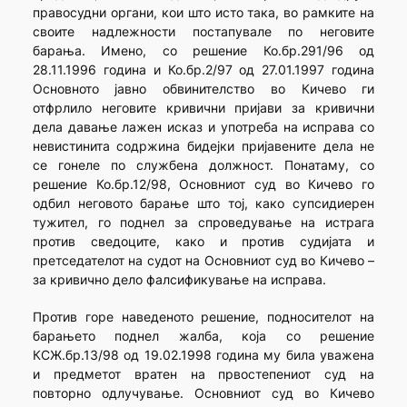
правосудни органи, кои што исто така, во рамките на
своите надлежности постапувале по неговите
барања. Имено, со решение Ко.бр.291/96 од
28.11.1996 година и Ко.бр.2/97 од 27.01.1997 година
Основното јавно обвинителство во Кичево ги
отфрлило неговите кривични пријави за кривични
дела давање лажен исказ и употреба на исправа со
невистинита содржина бидејки пријавените дела не
се гонеле по службена должност. Понатаму, со
решение Ко.бр.12/98, Основниот суд во Кичево го
одбил неговото барање што тој, како супсидиерен
тужител, го поднел за спроведување на истрага
против сведоците, како и против судијата и
претседателот на судот на Основниот суд во Кичево –
за кривично дело фалсификување на исправа.
Против горе наведеното решение, подносителот на
барањето поднел жалба, која со решение
КСЖ.бр.13/98 од 19.02.1998 година му била уважена
и предметот вратен на првостепениот суд на
повторно одлучување. Основниот суд во Кичево