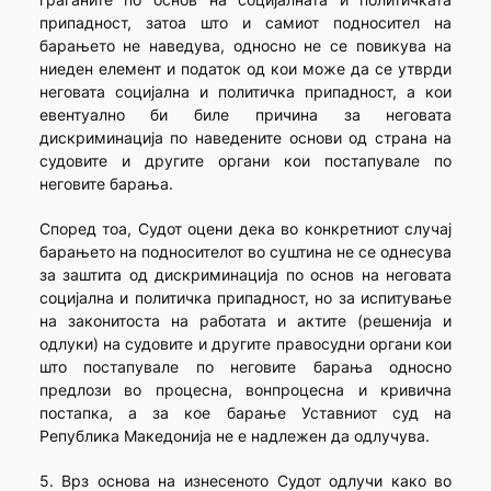
припадност, затоа што и самиот подносител на
барањето не наведува, односно не се повикува на
ниеден елемент и податок од кои може да се утврди
неговата социјална и политичка припадност, а кои
евентуално би биле причина за неговата
дискриминација по наведените основи од страна на
судовите и другите органи кои постапувале по
неговите барања.
Според тоа, Судот оцени дека во конкретниот случај
барањето на подносителот во суштина не се однесува
за заштита од дискриминација по основ на неговата
социјална и политичка припадност, но за испитување
на законитоста на работата и актите (решенија и
одлуки) на судовите и другите правосудни органи кои
што постапувале по неговите барања односно
предлози во процесна, вонпроцесна и кривична
постапка, а за кое барање Уставниот суд на
Република Македонија не е надлежен да одлучува.
5. Врз основа на изнесеното Судот одлучи како во