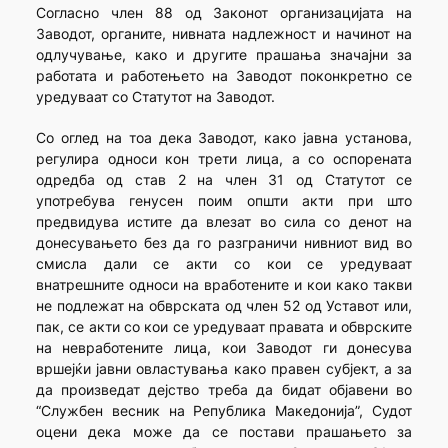
Согласно член 88 од Законот организацијата на
Заводот, органите, нивната надлежност и начинот на
одлучување, како и другите прашања значајни за
работата и работењето на Заводот поконкретно се
уредуваат со Статутот на Заводот.
Со оглед на тоа дека Заводот, како јавна установа,
регулира односи кон трети лица, а со оспорената
одредба од став 2 на член 31 од Статутот се
употребува генусен поим општи акти при што
предвидува истите да влезат во сила со денот на
донесувањето без да го разграничи нивниот вид во
смисла дали се акти со кои се уредуваат
внатрешните односи на вработените и кои како такви
не подлежат на обврската од член 52 од Уставот или,
пак, се акти со кои се уредуваат правата и обврските
на невработените лица, кои Заводот ги донесува
вршејќи јавни овластувања како правен субјект, а за
да произведат дејство треба да бидат објавени во
“Службен весник на Република Македонија”, Судот
оцени дека може да се постави прашањето за