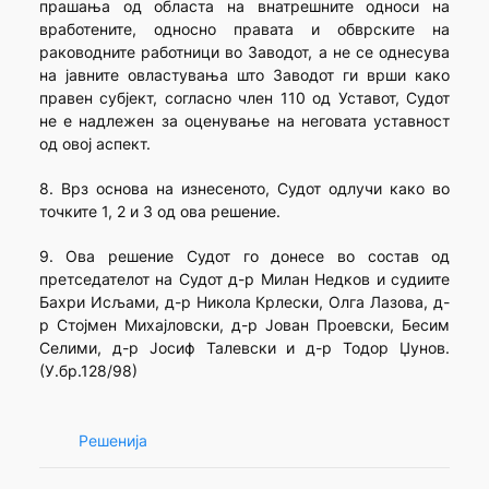
прашања од областа на внатрешните односи на
вработените, односно правата и обврските на
раководните работници во Заводот, а не се однесува
на јавните овластувања што Заводот ги врши како
правен субјект, согласно член 110 од Уставот, Судот
не е надлежен за оценување на неговата уставност
од овој аспект.
8. Врз основа на изнесеното, Судот одлучи како во
точките 1, 2 и 3 од ова решение.
9. Ова решение Судот го донесе во состав од
претседателот на Судот д-р Милан Недков и судиите
Бахри Исљами, д-р Никола Крлески, Олга Лазова, д-
р Стојмен Михајловски, д-р Јован Проевски, Бесим
Селими, д-р Јосиф Талевски и д-р Тодор Џунов.
(У.бр.128/98)
Решенија