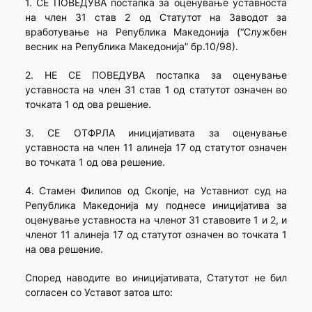
1. СЕ ПОВЕДУВА постапка за оценување уставноста
на член 31 став 2 од Статутот на Заводот за
вработување на Република Македонија (“Службен
весник на Република Македонија” бр.10/98).
2. НЕ СЕ ПОВЕДУВА постапка за оценување
уставноста на член 31 став 1 од статутот означен во
точката 1 од ова решение.
3. СЕ ОТФРЛА иницијативата за оценување
уставноста на член 11 алинеја 17 од статутот означен
во точката 1 од ова решение.
4. Стамен Филипов од Скопје, на Уставниот суд на
Република Македонија му поднесе иницијатива за
оценување уставноста на членот 31 ставовите 1 и 2, и
членот 11 алинеја 17 од статутот означен во точката 1
на ова решение.
Според наводите во иницијативата, Статутот не бил
согласен со Уставот затоа што: