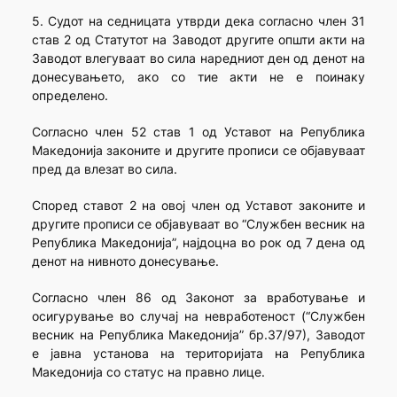
5. Судот на седницата утврди дека согласно член 31
став 2 од Статутот на Заводот другите општи акти на
Заводот влегуваат во сила наредниот ден од денот на
донесувањето, ако со тие акти не е поинаку
определено.
Согласно член 52 став 1 од Уставот на Република
Македонија законите и другите прописи се објавуваат
пред да влезат во сила.
Според ставот 2 на овој член од Уставот законите и
другите прописи се објавуваат во “Службен весник на
Република Македонија”, најдоцна во рок од 7 дена од
денот на нивното донесување.
Согласно член 86 од Законот за вработување и
осигурување во случај на невработеност (“Службен
весник на Република Македонија” бр.37/97), Заводот
е јавна установа на територијата на Република
Македонија со статус на правно лице.