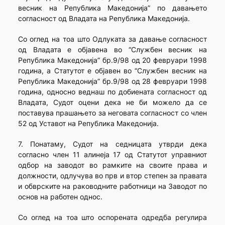
весник на Република Македонија” по давањето
согласност од Владата на Република Македонија.
Со оглед на тоа што Одлуката за давање согласност
од Владата е објавена во “Службен весник на
Република Македонија” бр.9/98 од 20 февруари 1998
година, а Статутот е објавен во “Службен весник на
Република Македонија” бр.9/98 од 28 февруари 1998
година, односно веднаш по добиената согласност од
Владата, Судот оцени дека не би можело да се
поставува прашањето за неговата согласност со член
52 од Уставот на Република Македонија.
7. Понатаму, Судот на седницата утврди дека
согласно член 11 алинеја 17 од Статутот управниот
одбор на заводот во рамките на своите права и
должности, одлучува во прв и втор степен за правата
и обврските на раководните работници на Заводот по
основ на работен однос.
Со оглед на тоа што оспорената одредба регулира