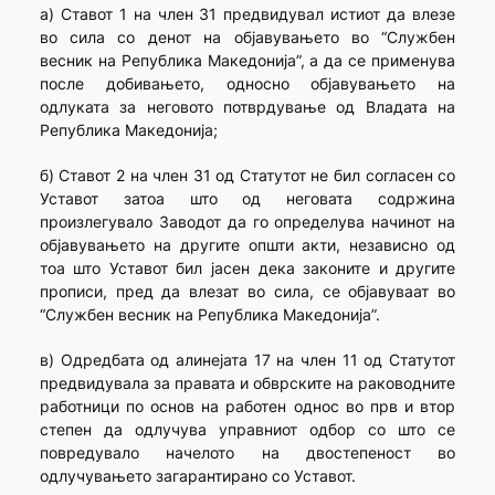
а) Ставот 1 на член 31 предвидувал истиот да влезе
во сила со денот на објавувањето во “Службен
весник на Република Македонија”, а да се применува
после добивањето, односно објавувањето на
одлуката за неговото потврдување од Владата на
Република Македонија;
б) Ставот 2 на член 31 од Статутот не бил согласен со
Уставот затоа што од неговата содржина
произлегувало Заводот да го определува начинот на
објавувањето на другите општи акти, независно од
тоа што Уставот бил јасен дека законите и другите
прописи, пред да влезат во сила, се објавуваат во
“Службен весник на Република Македонија”.
в) Одредбата од алинејата 17 на член 11 од Статутот
предвидувала за правата и обврските на раководните
работници по основ на работен однос во прв и втор
степен да одлучува управниот одбор со што се
повредувало начелото на двостепеност во
одлучувањето загарантирано со Уставот.