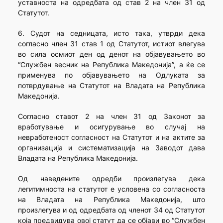
уставноста на одредбата од став 2 на член 31 од
Статутот.
6. Судот на седницата, исто така, утврди дека
согласно член 31 став 1 од Статутот, истиот влегува
во сила осмиот ден од денот на објавувањето во
“Службен весник на Република Македонија”, а ќе се
применува по објавувањето на Одлуката за
потврдување на Статутот на Владата на Република
Македонија.
Согласно ставот 2 на член 31 од Законот за
вработување и осигурување во случај на
невработеност согласност на Статутот и на актите за
организација и систематизација на Заводот дава
Владата на Република Македонија.
Од наведените одредби произлегува дека
легитимноста на статутот е условена со согласноста
на Владата на Република Македонија, што
произлегува и од одредбата од членот 34 од Статутот
која предвидува овој статут да се објави во “Службен