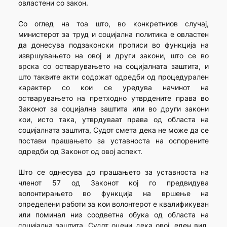
овластени со закон.
Со оглед на тоа што, во конкретниов случај,
министерот за труд и социјална политика е овластен
да донесува подзаконски прописи во функција на
извршувањето на овој и други закони, што се во
врска со остварувањето на социјалната заштита, и
што таквите акти содржат одредби од процедурален
карактер со кои се уредува начинот на
остварувањето на претходно утврдените права во
Законот за социјална заштита или во други закони
кои, исто така, утврдуваат права од областа на
социјалната заштита, Судот смета дека не може да се
постави прашањето за уставноста на оспорените
одредби од Законот од овој аспект.
Што се однесува до прашањето за уставноста на
членот 57 од Законот кој го предвидува
волонтирањето во функција на вршење на
определени работи за кои волонтерот е квалификуван
или поминал низ соодветна обука од областа на
социјална заштита, Судот оцени дека овој, еден вид,