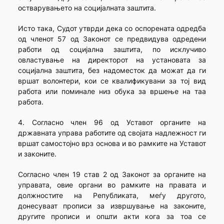
остварувањето на социјалната заштита.
Исто така, Судот утврди дека со оспорената одредба
од членот 57 од Законот се предвидува одредени
работи од социјална заштита, по исклучиво
овластување на директорот на установата за
социјална заштита, без надоместок да можат да ги
вршат волонтери, кои се квалификувани за тој вид
работа или поминале низ обука за вршење на таа
работа.
4. Согласно член 96 од Уставот органите на
државната управа работите од својата надлежност ги
вршат самостојно врз основа и во рамките на Уставот
и законите.
Согласно член 19 став 2 од Законот за органите на
управата, овие органи во рамките на правата и
должностите на Републиката, меѓу другото,
донесуваат прописи за извршување на законите,
другите прописи и општи акти кога за тоа се