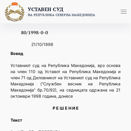
Skip
УСТАВЕН СУД
to
НА РЕПУБЛИКА СЕВЕРНА МАКЕДОНИЈА
content
80/1998-0-0
21/10/1998
Вовед
Уставниот суд на Република Македонија, врз основа
на член 110 од Уставот на Република Македонија и
член 71 од Деловникот на Уставниот суд на Република
Македонија (“Службен весник на Република
Македонија” бр.70/92), на седницата одржана на 21
октомври 1998 година, донесе
Р Е Ш Е Н И Е
Текст