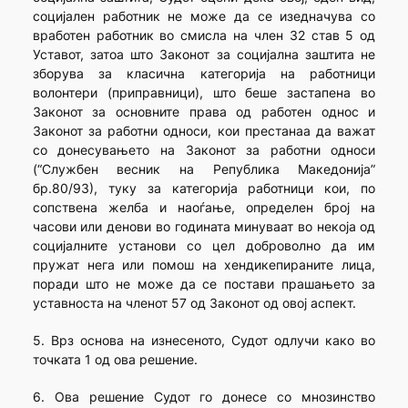
социјален работник не може да се изедначува со
вработен работник во смисла на член 32 став 5 од
Уставот, затоа што Законот за социјална заштита не
зборува за класична категорија на работници
волонтери (приправници), што беше застапена во
Законот за основните права од работен однос и
Законот за работни односи, кои престанаа да важат
со донесувањето на Законот за работни односи
(“Службен весник на Република Македонија”
бр.80/93), туку за категорија работници кои, по
сопствена желба и наоѓање, определен број на
часови или денови во годината минуваат во некоја од
социјалните установи со цел доброволно да им
пружат нега или помош на хендикепираните лица,
поради што не може да се постави прашањето за
уставноста на членот 57 од Законот од овој аспект.
5. Врз основа на изнесеното, Судот одлучи како во
точката 1 од ова решение.
6. Ова решение Судот го донесе со мнозинство