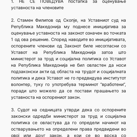
1. НЕ СЕ ПОВЕДУВА постапка за оценување
уставноста на членовите
2. Стамен Филипов од Скопје, на Уставниот суд на
Република Македонија му поднесе иницијатива за
оценување уставноста на законот означен во точката
1 од ова решение. Според наводите во иницијативата,
оспорените членови од Законот биле несогласни со
Уставот на Република Македонија затоа што
министерот за труд и социјална политика со Уставот
на Република Македонија не бил овластен да носи
подзаконски акти од областа на трудот и социјалната
политика и дека Уставот не го предвидува институтот
волонтер, туку го употребува терминот “вработени”,
поради што можело да се постави прашањето за
уставноста на оспорениот закон.
3. Судот на седницата утврди дека со оспорените
законски одредби министерот за труд и социјална
политика се овластува да го определи начинот на
остварувањето на определени права предвидени во
овој или друг закон, а кои се во врска со