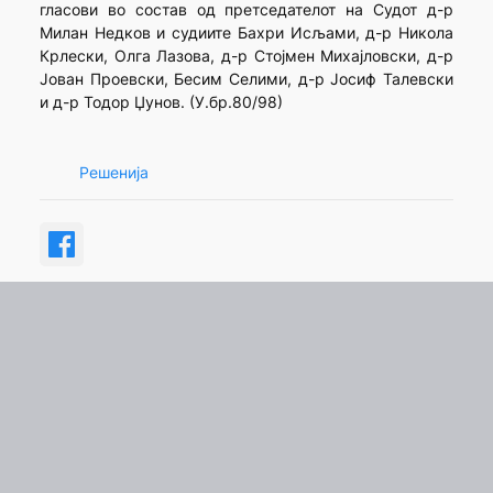
гласови во состав од претседателот на Судот д-р
Милан Недков и судиите Бахри Исљами, д-р Никола
Крлески, Олга Лазова, д-р Стојмен Михајловски, д-р
Јован Проевски, Бесим Селими, д-р Јосиф Талевски
и д-р Тодор Џунов. (У.бр.80/98)
Решенија