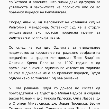
со Уставот и законите, што значи дека одлучува за
уставноста и законитоста на прописите што се во
правниот поредок на Републиката.
Според член 28 од Деловникот на Уставниот суд на
Република Македонија, Уставниот суд ќе ја отфрли
иницијативата ако постојат процесни пречки за
одлучување по иницијативата.
Со оглед на тоа што Одлуката за утврдување
надоместок за користење на градежно земјиште на
подрачјето на градежниот премин “Деве Баир” во
Општина Крива Паланка за 1997 година е од
временско значење односно по истекот на годината
за која е донесена не е во правниот поредок, Судот
одлучи како во точката 1 од ова решение.
5. Ова решение Судот го донесе во состав од
претседателот на Судот д-р Милан Недков и судиите
Бахри Исљами, д-р Никола Крлески, Олга Лазова, д-
р Стојмен Михајловски, д-р Јован Проевски, Бесим
Селими, д-р Јосиф Талевски и д-р Тодор Џунов.