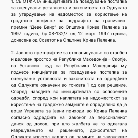
1. СЕ ОТФРЛА иницијативата за поведување постапка
за оценување уставноста и законитоста на Одлуката
за утврдување на надоместок за користење на
градежно земјиште на подрачјето на граничниот
премин “Деве Баир” во Општина Крива Паланка за
1997 година, бр.08-132/7 од 12 март 1997 година,
донесена од Советот на Општина Крива Паланка.
2. Јавното претпријатие за стопанисување со станбен
и деловен простор на Република Македонија – Скопје,
на Уставниот суд на Репубвлика Македонија му
поднесе иницијатива за поведување постапка за
оценување уставноста и законитоста на одредбите
од Одлуката означени во точката 1 од ова решение.
Според наводите во иницијативата со оспорените
одредби, според кои наплатата на надоместокот за
користење на градежно земјиште е определено да ја
врши Управата за јавни приходи во Крива Паланка
согласно одредбите на Законот за персоналниот
данок од доход, при што жалбата не го одлагала
извршувањето на решението, доносителот на
Одлуката излегол надвор од рамките на законските