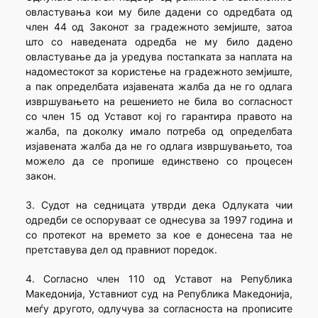
овластувања кои му биле дадени со одредбата од
член 44 од Законот за градежното земјиште, затоа
што со наведената одредба не му било дадено
овластување да ја уредува постапката за наплата на
надоместокот за користење на градежното земјиште,
а пак определбата изјавената жалба да не го одлага
извршувањето на решението не била во согласност
со член 15 од Уставот кој го гарантира правото на
жалба, па доколку имало потреба од определбата
изјавената жалба да не го одлага извршувањето, тоа
можело да се пропише единствено со процесен
закон.
3. Судот на седницата утврди дека Одлуката чии
одредби се оспоруваат се однесува за 1997 година и
со протекот на времето за кое е донесена таа не
претставува дел од правниот поредок.
4. Согласно член 110 од Уставот на Република
Македонија, Уставниот суд на Република Македонија,
меѓу другото, одлучува за согласноста на прописите