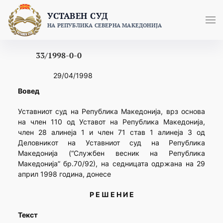
Skip
УСТАВЕН СУД
to
НА РЕПУБЛИКА СЕВЕРНА МАКЕДОНИЈА
content
33/1998-0-0
29/04/1998
Вовед
Уставниот суд на Република Македонија, врз основа
на член 110 од Уставот на Република Македонија,
член 28 алинеја 1 и член 71 став 1 алинеја 3 од
Деловникот на Уставниот суд на Република
Македонија (“Службен весник на Република
Македонија” бр.70/92), на седницата одржана на 29
април 1998 година, донесе
Р Е Ш Е Н И Е
Текст