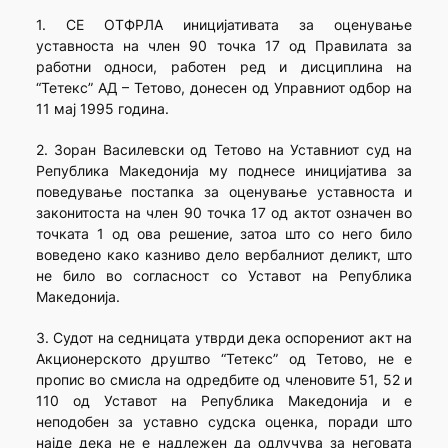
1. СЕ ОТФРЛА иницијативата за оценување
уставноста на член 90 точка 17 од Правилата за
работни односи, работен ред и дисциплина на
“Тетекс” АД – Тетово, донесен од Управниот одбор на
11 мај 1995 година.
2. Зоран Василевски од Тетово на Уставниот суд на
Република Македонија му поднесе иницијатива за
поведување постапка за оценување уставноста и
законитоста на член 90 точка 17 од актот означен во
точката 1 од ова решение, затоа што со него било
воведено како казниво дело вербалниот деликт, што
не било во согласност со Уставот на Република
Македонија.
3. Судот на седницата утврди дека оспорениот акт на
Акционерското друштво “Тетекс” од Тетово, не е
пропис во смисла на одредбите од членовите 51, 52 и
110 од Уставот на Република Македонија и е
неподобен за уставно судска оценка, поради што
најде дека не е надлежен да одлучува за неговата