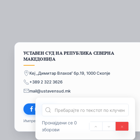
УСТАВЕН СУД НА РЕПУБЛИКА СЕВЕРНА
МАКЕДОНИЈА
Кеј „Димитар Влахов“ бр.19, 1000 Скопје
+389 2 322 3626
mail@ustavensud.mk
Facebook
Импресум
© 2026
Пронајдени се 0
зборови