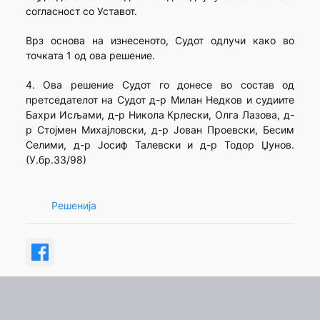
согласност со Уставот.
Врз основа на изнесеното, Судот одлучи како во
точката 1 од ова решение.
4. Ова решение Судот го донесе во состав од
претседателот на Судот д-р Милан Недков и судиите
Бахри Исљами, д-р Никола Крлески, Олга Лазова, д-
р Стојмен Михајловски, д-р Јован Проевски, Бесим
Селими, д-р Јосиф Талевски и д-р Тодор Џунов.
(У.бр.33/98)
Решенија