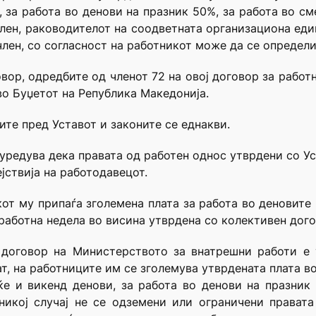
, за работа во денови на празник 50%, за работа во с
 член, раководителот на соодветната организациона ед
 член, со согласност на работникот може да се определ
вор, одредбите од членот 72 на овој договор за работ
о Буџетот на Република Македонија.
ните пред Уставот и законите се еднакви.
 уредува дека правата од работен однос утврдени со Ус
јствија на работодавецот.
кот му припаѓа зголемена плата за работа во деновите 
 работна недела во висина утврдена со колективен дого
т договор на Министерството за внатрешни работи е 
т, на работниците им се зголемува утврдената плата во
ќе и викенд денови, за работа во денови на празник 
никој случај не се одземени или ограничени правата