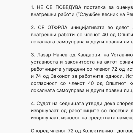
1. НЕ СЕ ПОВЕДУВА постапка за оценув
внатрешни работи (“Службен весник на Реп
2. СЕ ОТФРЛА иницијативата во делот 
внатрешни работи со членот 40 од Општио
локалната самоуправа и други правни лиц
3. Лазар Нанев од Кавдарци, на Уставни
уставноста и законитоста на актот означ
работниците утврдени со членот 72 од ис
и 74 од Законот за работните односи. Ис
согласност со членот 40 од Општиот ко
локалната самоуправа и други правни лиц
4. Судот на седницата утврди дека споре
извршуваат од работниците со посебни 
извршуваат, износот на средствата намене
Според членот 72 од Колективниот догово