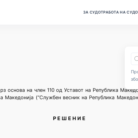
ЗА СУДОТ
РАБОТА НА СУДО
Про
зб
рз основа на член 110 од Уставот на Република Македони
а Македонија (“Службен весник на Република Македони
Р Е Ш Е Н И Е