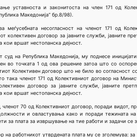
ање уставноста и законитоста на член 171 од Коле
ублика Македонија” бр.8/98).
за меѓусебната несогласност на членот 171 од Коле
т колективен договор за јавните служби, јавните прет
а кои вршат нестопанска дејност.
от суд на Република Македонија, му поднесе иницијат
ен во точката 1 од ова решение затоа што со оспоре
тиот Колективен договор што не било во согласност со 
то така членот 171 од Колективниот договор на Мини
лективен договор за јавните служби, јавните претпр
а кои вршат нестопанска дејност.
д членот 70 од Колективниот договор, поради видот, п
должности и овластувања како и поради тежината на 
ти за плата за извршување на тие работи и задачи се 
р на работникот утврдената плата му се зголемува: за