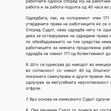
работните односи според кој на работник
работа и за работа подолга од 40 часа во
Одредбата, пак, на оспорениот член 17
утврдените права на работниците ќе се 
Според Судот, оваа одредба ниту ги одз
дека за остварување на одредени права 
по обезбедувањето на тие средства нема
работниците за нивната продолжена раб
одредба на членот 171 од Колективниот до
6. Што се однесува до наводот во инициј
во согласност со членот 40 од Општиот 
локалната самоуправа и други правни лиц
одлучува за меѓусебната неусогласеност 
отфрли.
7. Врз основа на изнесеното Судот одлучи 
8. Ова решение Судот го донесе во сост