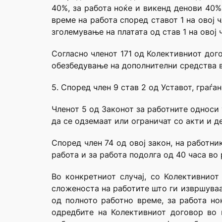
40%, за работа ноќе и викенд денови 40%
време на работа според ставот 1 на овој
зголемување на платата од став 1 на овој
Согласно членот 171 од Колективниот дого
обезбедување на дополнителни средства в
5. Според член 9 став 2 од Уставот, граѓа
Членот 5 од Законот за работните односи
да се одземаат или ограничат со акти и де
Според член 74 од овој закон, на работни
работа и за работа подолга од 40 часа во
Во конкретниот случај, со Колективнио
сложеноста на работите што ги извршуваа
од полното работно време, за работа но
одредбите на Колективниот договор во 