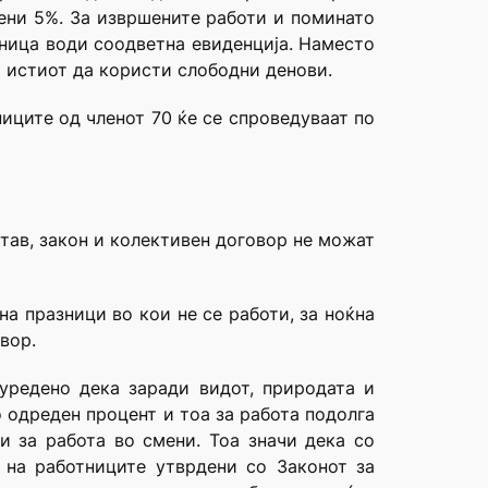
мени 5%. За извршените работи и поминато
иница води соодветна евиденција. Наместо
и истиот да користи слободни денови.
ниците од членот 70 ќе се спроведуваат по
тав, закон и колективен договор не можат
на празници во кои не се работи, за ноќна
вор.
уредено дека заради видот, природата и
 одреден процент и тоа за работа подолга
и за работа во смени. Тоа значи дека со
 на работниците утврдени со Законот за