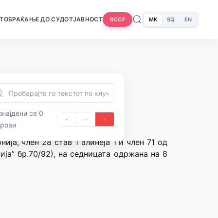
Т
ОБРАЌАЊЕ ДО СУДОТ
ЈАВНОСТ
MK
SQ
EN
BCCF
најдени се 0
орови
ја, член 28 став 1 алинеја 1 и член 71 од
ја” бр.70/92), на седницата одржана на 8