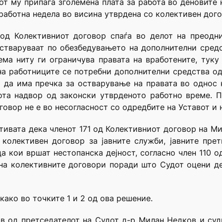
от му припаѓа зголемена плата за работа во деновите н
 работна недела во висина утврдена со колективен дого
1 од Колективниот договор спаѓа во делот на преодн
остваруваат по обезбедувањето на дополнителни средс
ема ниту ги ограничува правата на вработените, туку
на работниците се потребни дополнителни средства од
 да има пречка за остварување на правата во однос 
ота надвор од законски утврденото работно време. П
говор не е во несогласност со одредбите на Уставот и 
ативата дека членот 171 од Колективниот договор на М
колективен договор за јавните служби, јавните претп
а кои вршат нестопанска дејност, согласно член 110 од
на колективните договори поради што Судот оцени де
како во точките 1 и 2 од ова решение.
ав од претседателот на Судот д-р Милан Недков и су