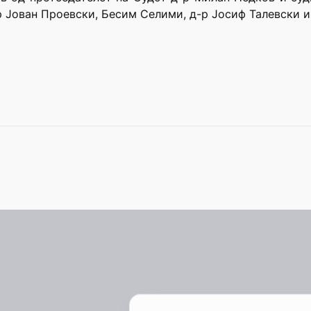
р Јован Проевски, Бесим Селими, д-р Јосиф Талевски и 