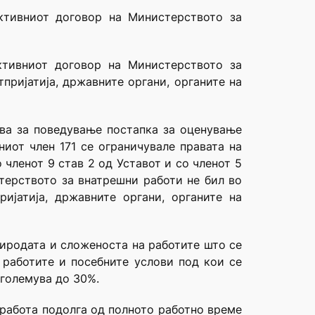
ктивниот договор на Министерството за
ктивниот договор на Министерството за
пријатија, државните органи, органите на
ива за поведување постапка за оценување
ниот член 171 се ограничувале правата на
членот 9 став 2 од Уставот и со членот 5
стерството за внатрешни работи не бил во
ијатија, државните органи, органите на
риродата и сложеноста на работите што се
работите и посебните услови под кои се
зголемува до 30%.
 работа подолга од полното работно време