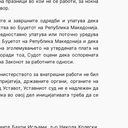
а празници во кои не се работи, за ноќна
вор.
ите и завршните одредби и упатува дека
тва во Буџетот на Република Македонија.
 едноставно упатува или поточно уредува
 Буџетот на Република Македонија и дека
на зголемувањето на утврдената плата на
оради тоа, Судот оцени дека оспорената
на Законот за работните односи.
инистерството за внатрешни работи не бил
ријатија, државните органи, органите на
 Уставот, Уставниот суд не е надлежен да
ка во овој дел иницијативата треба да се
диите Бахри Исљами, д-р Никола Крлески,