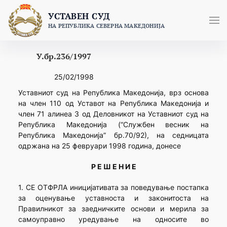
Skip
УСТАВЕН СУД
to
НА РЕПУБЛИКА СЕВЕРНА МАКЕДОНИЈА
content
У.бр.236/1997
25/02/1998
Уставниот суд на Република Македонија, врз основа
на член 110 од Уставот на Република Македонија и
член 71 алинеа 3 од Деловникот на Уставниот суд на
Република Македонија (“Службен весник на
Република Македонија” бр.70/92), на седницата
одржана на 25 февруари 1998 година, донесе
Р Е Ш Е Н И Е
1. СЕ ОТФРЛА иницијативата за поведување постапка
за оценување уставноста и законитоста на
Правилникот за заедничките основи и мерила за
самоуправно уредување на односите во