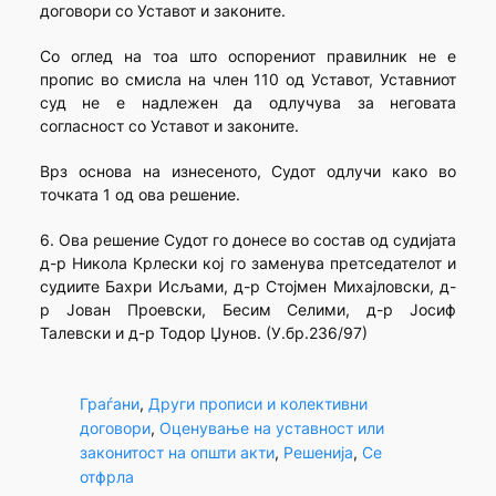
договори со Уставот и законите.
Со оглед на тоа што оспорениот правилник не е
пропис во смисла на член 110 од Уставот, Уставниот
суд не е надлежен да одлучува за неговата
согласност со Уставот и законите.
Врз основа на изнесеното, Судот одлучи како во
точката 1 од ова решение.
6. Ова решение Судот го донесе во состав од судијата
д-р Никола Крлески кој го заменува претседателот и
судиите Бахри Исљами, д-р Стојмен Михајловски, д-
р Јован Проевски, Бесим Селими, д-р Јосиф
Талевски и д-р Тодор Џунов. (У.бр.236/97)
Граѓани
, 
Други прописи и колективни
договори
, 
Оценување на уставност или
законитост на општи акти
, 
Решенија
, 
Се
отфрла