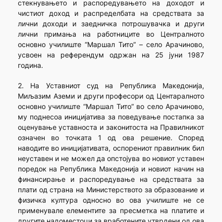
стекнувањето и распоредувањето на доходот и
чистиот доход и распределбата на средствата за
лични доходи и заедничка потрошувачка и други
лични примања на работниците во Централното
основно училиште “Маршал Тито” – село Арачиново,
усвоен на референдум одржан на 25 јуни 1987
година.
2. На Уставниот суд на Република Македонија,
Миљазим Аземи и други професори од Центаралното
основно училиште “Маршал Тито” во село Арачиново,
му поднесоа иницијатива за поведување постапка за
оценување уставноста и законитоста на Правилникот
означен во точката 1 од ова решение. Според
наводите во иницијативата, оспорениот правилник бил
неуставен и не можел да опстојува во новиот уставен
поредок на Република Македонија и новиот начин на
финансирање и распоредување на средствата за
плати од страна на Министерството за образование и
физичка култура односно во ова училиште не се
применувале елементите за пресметка на платите и
другите надоместоци за вработените утврдени од ова