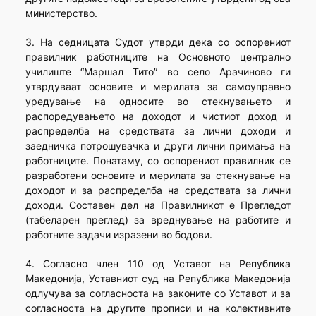
министерство.
3. На седницата Судот утврди дека со оспорениот
правилник работниците на Основното централно
училиште “Маршал Тито” во село Арачиново ги
утврдуваат основите и мерилата за самоуправно
уредување на односите во стекнувањето и
распоредувањето на доходот и чистиот доход и
распределба на средствата за лични доходи и
заедничка потрошувачка и други лични примања на
работниците. Понатаму, со оспорениот правилник се
разработени основите и мерилата за стекнување на
доходот и за распределба на средствата за лични
доходи. Составен дел на Правилникот е Прегледот
(табеларен преглед) за вреднување на работите и
работните задачи изразени во бодови.
4. Согласно член 110 од Уставот на Република
Македонија, Уставниот суд на Република Македонија
одлучува за согласноста на законите со Уставот и за
согласноста на другите прописи и на колективните