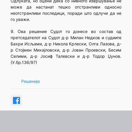
Одлуката, но оцени дека со нивното извршување не
може да настанат тешко отстранливи односно
неотстранливи последици, поради што одлучи да не
го уважи.
9. Ова решение Судот го донесе во состав од
претседателот на Судот д-р Милан Недков и судиите
Бахри Исљами, д-р Никола Крлески, Олга Лазова, д-
р Стојмен Михајловски, д-р Јован Проевски, Бесим
Селими, д-р Јосиф Талевски и д-р Тодор Џунов.
(У.бр.136/97)
Решенија