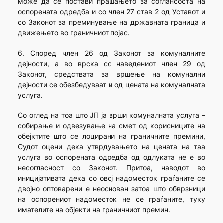
може да се постави прашањето за соглансоста на
оспорената одредба и со член 27 став 2 од Уставот и
со Законот за преминување на државната граница и
движењето во граничниот појас.
6. Според член 26 од Законот за комуналните
дејности, а во врска со наведениот член 29 од
Законот, средствата за вршење на комунални
дејности се обезбедуваат и од цената на комуналната
услуга.
Со оглед на тоа што ЈП ја врши комуналната услуга –
собирање и одвезување на смет од корисниците на
обејктите што се лоцирани на граничните премини,
Судот оцени дека утврдувањето на цената на таа
услуга во оспорената одредба од одлуката не е во
несогласност со Законот. Притоа, наводот во
иницијативата дека со овој надоместок граѓаните се
двојно оптоварени е неоснован затоа што обврзници
на оспорениот надоместок не се граѓаните, туку
имателите на објекти на граничниот премин.