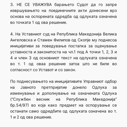
3. НЕ СЕ УВАЖУВА барањето Судот да го запре
извршувањето на поединечните акти донесени врз
основа на оспорената одредба од одлуката означена
во точката 1 од ова решение.
4. На Уставниот суд на Република Македонија Велика
Ангеловска и Стамен Филипов од Скопје му поднесоа
иницијативи за поведување постапка за оценување
уставноста и законитоста на чл.1 под А точки 1, 2, 3 и
4 и член 3 од основниот текст на одлуката означена
во т. 1 од оваа решение затоа што не биле во
согласност со Уставот и со закон.
По поднесувањето на иницијативите Управниот одбор
на Јавното претпријатие донело Одлука за
изменување и дополнување на означената Одлука
(“Службен весник на Република Македонија”
бр.54/97) во која како предмет на оспорување се
останати само одредбите од одлуката означена во т.
1 и 2 од ова решение.