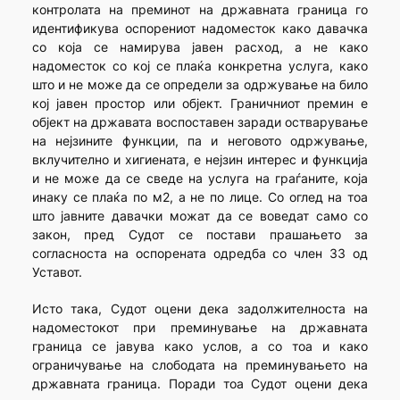
контролата на преминот на државната граница го
идентификува оспорениот надоместок како давачка
со која се намирува јавен расход, а не како
надоместок со кој се плаќа конкретна услуга, како
што и не може да се определи за одржување на било
кој јавен простор или објект. Граничниот премин е
објект на државата воспоставен заради остварување
на нејзините функции, па и неговото одржување,
вклучително и хигиената, е нејзин интерес и функција
и не може да се сведе на услуга на граѓаните, која
инаку се плаќа по м2, а не по лице. Со оглед на тоа
што јавните давачки можат да се воведат само со
закон, пред Судот се постави прашањето за
согласноста на оспорената одредба со член 33 од
Уставот.
Исто така, Судот оцени дека задолжителноста на
надоместокот при преминување на државната
граница се јавува како услов, а со тоа и како
ограничување на слободата на преминувањето на
државната граница. Поради тоа Судот оцени дека