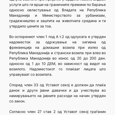
услуги што ги врши на граничните премини по барање
односно овластување од Владата на Република
Македонија и Министерството за урбанизам,
градежништво и заштита на животната средина и ги
утврдило цените за тоа.
Во оспорениот член 1 под А т.2 од одлуката е утврден
надоместок за одржување на хигиена од
фреквенција на домашни возила при излез од
Република Македонија и странски возила при влез во
Република Македонија во износ од 20 до 200 ден.
односно од 1 до 10 ДЕМ, во зависност од видот на
возилото. Надоместокот го плаќаат лицата што
управуваат со возилата.
Според член 33 од Уставот секој е должен да плаќа
данок и други јавни давачки и да учествува во
намирувањето на јавните расходи на начин утврден
со закон.
Согласно член 27 став 2 од Уставот секој граѓанин