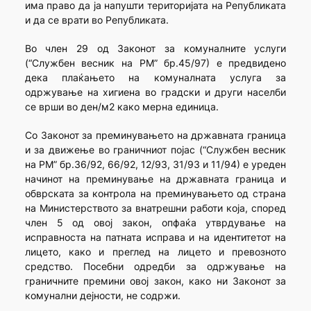
има право да ја напушти територијата на Републиката
и да се врати во Републиката.
Во член 29 од Законот за комуналните услуги
(“Службен весник на РМ” бр.45/97) е предвидено
дека плаќањето на комуналната услуга за
одржување на хигиена во градски и други населби
се врши во ден/м2 како мерна единица.
Со Законот за преминувањето на државната граница
и за движење во граничниот појас (“Службен весник
на РМ” бр.36/92, 66/92, 12/93, 31/93 и 11/94) е уреден
начинот на преминување на државната граница и
обврската за контрола на преминувањето од страна
на Министерството за внатрешни работи која, според
член 5 од овој закон, опфаќа утврдување на
исправноста на патната исправа и на идентитетот на
лицето, како и преглед на лицето и превозното
средство. Посебни одредби за одржување на
граничните премини овој закон, како ни Законот за
комунални дејности, не содржи.