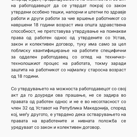
на работодавецот да се утврдат покрај со закон
утврдени особено тешки, напорни и штетни по здравје
работи и други работи за чие вршење работникот со
навршени 18 години возраст има општа здравствена
способност, не претставува утврдување на поинакви
права од работен однос од утврдените со Устав,
закон и колективен договор, туку има само за цел
поблиску квантифицирање на работите специфични
за одделен работодавец со оглед на техничко-
технолошкиот процес на работата, токму заради
заштита на работникот со најмалку старосна возраст
од 18 години.
Со утврдувањето на можноста работодавецот со свој
акт да го доуреди ова прашање, не се задира во
правата од работен однос и не е во несогласност со
член 32 од Уставот на Република Македонија, според
кој, меѓу другото, е утврдено дека остварувањето на
правата на вработените и нивната положба се
уредуваат со закон и колективен договор.