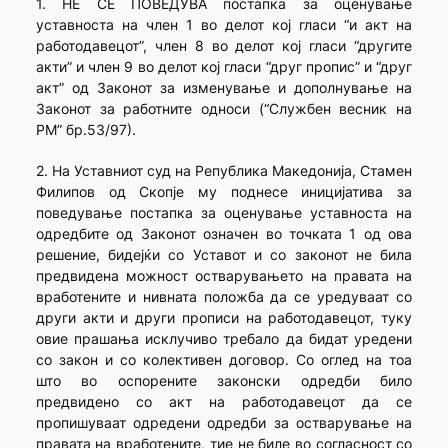
1. НЕ СЕ ПОВЕДУВА постапка за оценување
уставноста на член 1 во делот кој гласи “и акт на
работодавецот”, член 8 во делот кој гласи “другите
акти” и член 9 во делот кој гласи “друг пропис” и “друг
акт” од Законот за изменување и дополнување на
Законот за работните односи (“Службен весник на
РМ” бр.53/97).
2. На Уставниот суд на Република Македонија, Стамен
Филипов од Скопје му поднесе иницијатива за
поведување постапка за оценување уставноста на
одредбите од Законот означен во точката 1 од ова
решение, бидејќи со Уставот и со законот не била
предвидена можност остварувањето на правата на
вработените и нивната положба да се уредуваат со
други акти и други прописи на работодавецот, туку
овие прашања исклучиво требало да бидат уредени
со закон и со колективен договор. Со оглед на тоа
што во оспорените законски одредби било
предвидено со акт на работодавецот да се
пропишуваат одредени одредби за остварување на
правата на вработените, тие не биле во согласност со