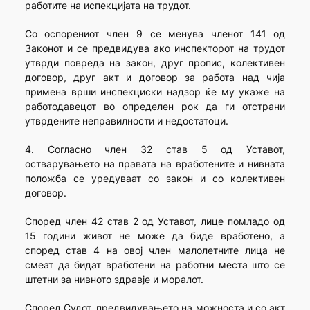
работите на испекцијата на трудот.
Со оспорениот член 9 се менува членот 141 од
Законот и се предвидува ако инспекторот на трудот
утврди повреда на закон, друг пропис, колективен
договор, друг акт и договор за работа над чија
примена врши инспекциски надзор ќе му укаже на
работодавецот во определен рок да ги отстрани
утврдените неправилности и недостатоци.
4. Согласно член 32 став 5 од Уставот,
остварувањето на правата на вработените и нивната
положба се уредуваат со закон и со колективен
договор.
Според член 42 став 2 од Уставот, лице помладо од
15 години живот не може да биде вработено, а
според став 4 на овој член малолетните лица не
смеат да бидат вработени на работни места што се
штетни за нивното здравје и моралот.
Според Судот, предвидувањето на можноста и со акт