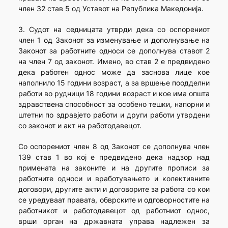
член 32 став 5 од Уставот на Република Македонија.
3. Судот на седницата утврди дека со оспорениот
член 1 од Законот за изменување и дополнување на
Законот за работните односи се дополнува ставот 2
на член 7 од законот. Имено, во став 2 е предвидено
дека работен однос може да заснова лице кое
наполнило 15 години возраст, а за вршење поодделни
работи во рудници 18 години возраст и кое има општа
здравствена способност за особено тешки, напорни и
штетни по здравјето работи и други работи утврдени
со законот и акт на работодавецот.
Со оспорениот член 8 од Законот се дополнува член
139 став 1 во кој е предвидено дека надзор над
примената на законите и на другите прописи за
работните односи и вработувањето и колективните
договори, другите акти и договорите за работа со кои
се уредуваат правата, обврските и одговорностите на
работникот и работодавецот од работниот однос,
врши орган на државната управа надлежен за