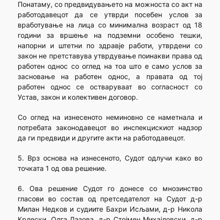
Понатаму, со предвидувањето на можноста со акт на
работодавецот да се утврди посебен услов за
вработување на лица со минимална возраст од 18
години за вршење на подземни особено тешки,
напорни и штетни по здравје работи, утврдени со
закон не претставува утврдување поинакви права од
работен однос со оглед на тоа што е само услов за
засновање на работен однос, а правата од тој
работен однос се остваруваат во согласност со
Устав, закон и колективен договор.
Со оглед на изнесеното неминовно се наметнала и
потребата законодавецот во инспекцискиот надзор
да ги предвиди и другите акти на работодавецот.
5. Врз основа на изнесеното, Судот одлучи како во
точката 1 од ова решение.
6. Ова решение Судот го донесе со мнозинство
гласови во состав од претседателот на Судот д-р
Милан Недков и судиите Бахри Исљами, д-р Никола
Крлески, Олга Лазова, д-р Стојмен Михајловски, д-р