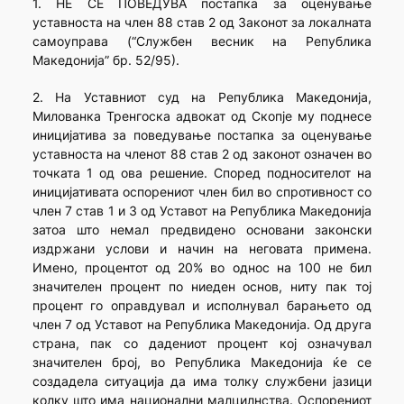
1. НЕ СЕ ПОВЕДУВА постапка за оценување
уставноста на член 88 став 2 од Законот за локалната
самоуправа (“Службен весник на Република
Македонија” бр. 52/95).
2. На Уставниот суд на Република Македонија,
Милованка Тренгоска адвокат од Скопје му поднесе
иницијатива за поведување постапка за оценување
уставноста на членот 88 став 2 од законот означен во
точката 1 од ова решение. Според подносителот на
иницијативата оспорениот член бил во спротивност со
член 7 став 1 и 3 од Уставот на Република Македонија
затоа што немал предвидено основани законски
издржани услови и начин на неговата примена.
Имено, процентот од 20% во однос на 100 не бил
значителен процент по ниеден основ, ниту пак тој
процент го оправдувал и исполнувал барањето од
член 7 од Уставот на Република Македонија. Од друга
страна, пак со дадениот процент кој означувал
значителен број, во Република Македонија ќе се
создадела ситуација да има толку службени јазици
колку што има национални малцилнства. Оспорениот