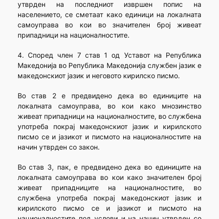
утврден на последниот извршен попис на
населението, се сметаат како единици на локалната
самоуправа во кои во значителен број живеат
припадници на националностите.
4. Според член 7 став 1 од Уставот на Република
Македонија во Република Македонија службен јазик е
македонскиот јазик и неговото кирилско писмо.
Во став 2 е предвидено дека во единиците на
локалната самоуправа, во кои како мнозинство
живеат припадници на националностите, во службена
употреба покрај македонскиот јазик и кирилското
писмо се и јазикот и писмото на националностите на
начин утврден со закон.
Во став 3, пак, е предвидено дека во единиците на
локалната самоуправа во кои како значителен број
живеат припадниците на националностите, во
службена употреба покрај македонскиот јазик и
кирилското писмо се и јазикот и писмото на
националностите под услови и на начин утврден со