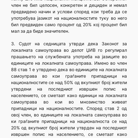
член не бил целосен, конкретен и дециден и немал
предвидено начин и услови според кои треба да се
употребува јазикот на националностите туку во него
бил предвиден само процент од 20% кој процент бил
мал за да биде значителен.
3. Судот на седницата утврди дека Законот за
локалната самоуправа во делот ЏИВ го регулирал
прашањето на службената употреба на јазиците во
единиците на локалната самоуправа. Имено во член
88 став 1 е утврдено дека во единиците на локалната
самоуправа во кои граѓаните припадници на
националностите се над 50% од вкупниот број жители
утврдени на последниот извршен попис на
населението, се сметаат како единици на локалната
самоуправа во кои во мнозинство живеат
припадници на националностите. Според став 2 од
овој член, во единиците на локалната самоуправа во
ки граѓаните припадници на националноста се над
20% од вкупниот број жители утврден на последниот
извршен попис на населението, се сметаат како