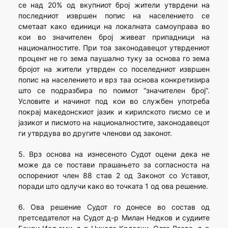
се над 20% од вкупниот број жители утврдени на
последниот извршен попис на населението се
сметаат како единици на локалната самоуправа во
кои во значителен број живеат припадници на
националностите. При тоа законодавецот утврдениот
процент не го зема паушално туку за основа го зема
бројот на жители утврден со поселедниот извршен
попис на населението и врз таа основа конкретизира
што се подразбира по поимот “значителен број”.
Условите и начинот под кои во службен употреба
покрај македонскиот јазик и кирилското писмо се и
јазикот и писмото на националностите, законодавецот
ги утврдува во другите членови од законот.
5. Врз основа на изнесеното Судот оцени дека не
може да се постави прашањето за согласноста на
оспорениот член 88 став 2 од Законот со Уставот,
поради што одлучи како во точката 1 од ова решение.
6. Ова решение Судот го донесе во состав од
претседателот на Судот д-р Милан Недков и судиите