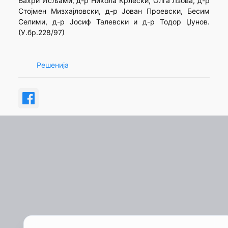
Бахри Исљами, д-р Никола Крлески, Олга Лзова, д-р
Стојмен Мизхајловски, д-р Јован Проевски, Бесим
Селими, д-р Јосиф Талевски и д-р Тодор Џунов.
(У.бр.228/97)
Решенија