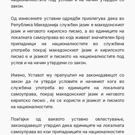
закон.
Од изнесените уставни одредби призлегува дека во
Република Македонија службен јазик е македонскиот
јазик и неговото кирилско писмо, а во единиците на
локалната самоуправа во која живеат значителен број
припадници на националностите во службена
употреба покрај македонскиот јазик и кирилското
писмо е и јазикот и писмото на националностите под
услов и на начин утврдени со закон.
Имено, Уставот му препуштил на законодавецот со
закон да ги утврди условите и начиниот кога во
службена употреба во единиците на локалната
самоуправа, покрај македонскиот јазик и неговото
кирилско писмо , ќе се користи и јазикот и писмото
на националностите.
Поаѓајки од ваквото уставно овластување,
законодавецот утврдил дека единиците на локалната
самоуправа во кои припадниците на националностите