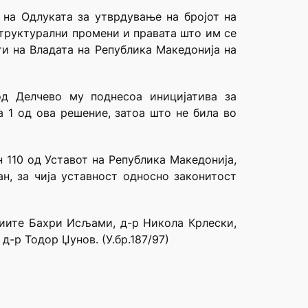
 на Одлуката за утврдување на бројот на
структурални промени и правата што им се
и на Владата на Република Македонија на
од Делчево му поднесоа иницијатива за
 1 од ова решение, затоа што не била во
 110 од Уставот на Република Македонија,
н, за чија уставност односно законитост
диите Бахри Исљами, д-р Никола Крлески,
д-р Тодор Џунов. (У.бр.187/97)