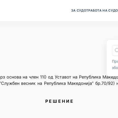
ЗА СУДОТ
РАБОТА НА СУДО
Про
зб
рз основа на член 110 од Уставот на Република Македо
“Службен весник на Република Македонија” бр.70/92) н
Р Е Ш Е Н И Е