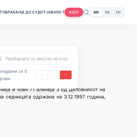
Т
ОБРАЌАЊЕ ДО СУДОТ
ЈАВНОСТ
MK
SQ
EN
BCCF
најдени се 0
орови
нија и член 71 алинеја 3 од Деловникот на
а седницата одржана на 3.12.1997 година,