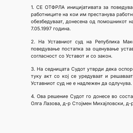
1. СЕ ОТФРЛА иницијативата за поведува
работниците на кои им престанува работн
обезбедуваат, донесена од помошникот н
7.05.1997 година.
2. На Уставниот суд на Република Мак
поведување постапка за оценување устав
согласност со Уставот и со закон.
3. На седницата Судот утврди дека оспор
туку акт со кој се уредуваат и решаваа
Уставниот суд не е надлежен да одлучува.
4. Ова решение Судот го донесе во сост
Олга Лазова, д-р Стојмен Михајловски, д-