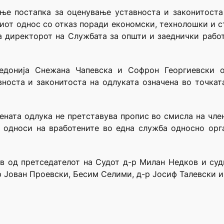
ње постапка за оценување уставноста и законитоста
иот однос со отказ поради економски, технолошки и 
а директорот на Службата за општи и заеднички работ
едонија Снежана Чапевска и Софрон Георгиевски 
носта и законитоста на одлуката означена во точката
ената одлука не претставува пропис во смисла на член
т односи на вработените во една служба односно орга
ав од претседателот на Судот д-р Милан Недков и су
р Јован Проевски, Бесим Селими, д-р Јосиф Талевски и 