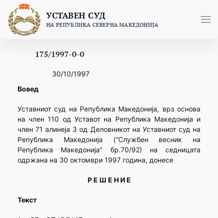
Skip
УСТАВЕН СУД
to
НА РЕПУБЛИКА СЕВЕРНА МАКЕДОНИЈА
content
175/1997-0-0
30/10/1997
Вовед
Уставниот суд на Република Македонија, врз основа
на член 110 од Уставот на Република Македонија и
член 71 алинеја 3 од Деловникот на Уставниот суд на
Република Македонија (“Службен весник на
Република Македонија” бр.70/92) на седницата
одржана на 30 октомври 1997 година, донесе
Р Е Ш Е Н И Е
Текст