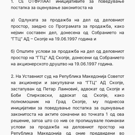
1. СЕ ОТФРЛААТ иницијативите за поведување
постапка за оценување законитоста на
а) Одлуката за продажба на дел од деловниот
простор, заедно со Програмата за продажба, како
нејзин составен дел, донесена од Собранието на
“ГТЦ” АД – Скопје на 19.06.1997 година и
б) Општите услови за продажба на дел од деловниот
простор на “ГТЦ” АД Скопје, донесени од Собранието
на акционерското друштво на 19.06.1997 година.
2. На Уставниот суд на Република Македонија Советот
на акционери и закупувачи на “ГТЦ” АД Скопје,
застапуван од Петар Лаиновиќ, адвокат од Скопје и
Боби Спирковски, адвокат од Скопје, како
полномошник на Град Скопје, му поднесоа
иницијативи за поведување постапка за оценување
законитоста на актите означени во точката 1 од ова
решение, затоа што со нив се пропишувале поинакви
услови за продажба на деловниот простор на
Република Македонија од оние предвидени во