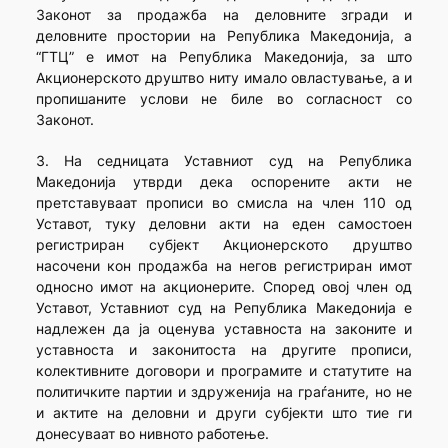
Законот за продажба на деловните згради и
деловните простории на Република Македонија, а
“ГТЦ” е имот на Република Македонија, за што
Акционерското друштво ниту имало овластување, а и
пропишаните услови не биле во согласност со
Законот.
3. На седницата Уставниот суд на Република
Македонија утврди дека оспорените акти не
претставуваат прописи во смисла на член 110 од
Уставот, туку деловни акти на еден самостоен
регистриран субјект Акционерското друштво
насочени кон продажба на негов регистриран имот
односно имот на акционерите. Според овој член од
Уставот, Уставниот суд на Република Македонија е
надлежен да ја оценува уставноста на законите и
уставноста и законитоста на другите прописи,
колективните договори и програмите и статутите на
политичките партии и здруженија на граѓаните, но не
и актите на деловни и други субјекти што тие ги
донесуваат во нивното работење.