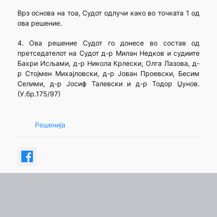
Врз основа на тоа, Судот одлучи како во точката 1 од
ова решение.
4. Ова решение Судот го донесе во состав од
претседателот на Судот д-р Милан Недков и судиите
Бахри Исљами, д-р Никола Крлески, Олга Лазова, д-
р Стојмен Михајловски, д-р Јован Проевски, Бесим
Селими, д-р Јосиф Талевски и д-р Тодор Џунов.
(У.бр.175/97)
Решенија