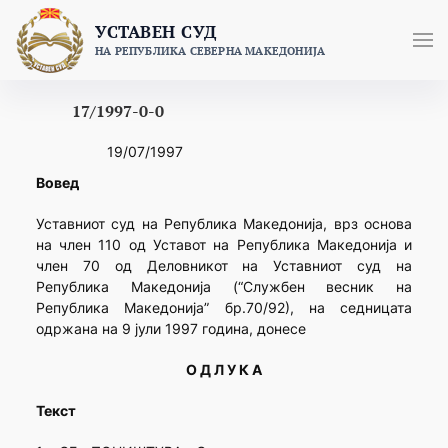
Skip
УСТАВЕН СУД
to
НА РЕПУБЛИКА СЕВЕРНА МАКЕДОНИЈА
content
17/1997-0-0
19/07/1997
Вовед
Уставниот суд на Република Македонија, врз основа
на член 110 од Уставот на Република Македонија и
член 70 од Деловникот на Уставниот суд на
Република Македонија (“Службен весник на
Република Македонија” бр.70/92), на седницата
одржана на 9 јули 1997 година, донесе
О Д Л У К А
Текст