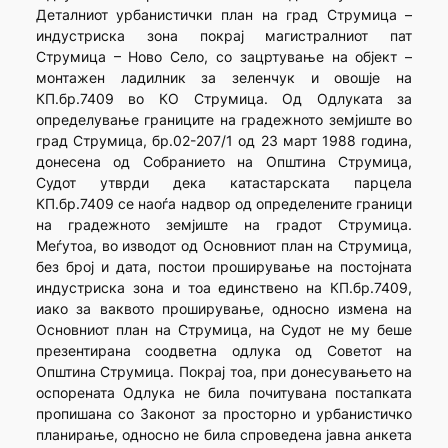
Деталниот урбанистички план на град Струмица –
индустриска зона покрај магистралниот пат
Струмица – Ново Село, со зацртување на објект –
монтажен ладилник за зеленчук и овошје на
КП.бр.7409 во КО Струмица. Од Одлуката за
определување границите на градежното земјиште во
град Струмица, бр.02-207/1 од 23 март 1988 година,
донесена од Собранието на Општина Струмица,
Судот утврди дека катастарската парцела
КП.бр.7409 се наоѓа надвор од определените граници
на градежното земјиште на градот Струмица.
Меѓутоа, во изводот од Основниот план на Струмица,
без број и дата, постои проширување на постојната
индустриска зона и тоа единствено на КП.бр.7409,
иако за ваквото проширување, односно измена на
Основниот план на Струмица, на Судот не му беше
презентирана соодветна одлука од Советот на
Општина Струмица. Покрај тоа, при донесувањето на
оспорената Одлука не била почитувана постапката
пропишана со Законот за просторно и урбанистичко
планирање, односно не била спроведена јавна анкета