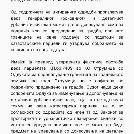
Од содржината на цитираните одредби произлегува
дека генералниот (основниот) и деталниот
урбанистички план можат да се донесуваат само за
подрачја кои се предвидени за градба, при што
границите на овие подрачја со податоци за
катастарските парцели ги утврдува собранието на
општината со своја одлука.
Имајќи ја предвид утврдената фактичка состојба
дека парцелата КП.бр.7409 во КО Струмица со
Одлуката за определување границите на градежното
земјише во град Струмица не е опфатена во
подрачјето предвидено за градба, Судот најде дека
оспорената Одлука за изменување и дополнување на
деталниот урбанистички план, која што се однесува
токму на оваа катастарска парцела, не е во
согласност со одредбата од член 11 од Законот за
просторното и урбанистичко планирање, бидејќи со
истата се уредува земјиште кое не може да биде
предмет на уредување со донесување на детален