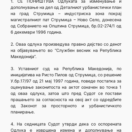
1. СЕ ПОНИШТУВА Одлуката за изменување и
дополнување на дел од Деталниот урбанистички план
на град Струмица – индустриска зона покрај
магистралниот пат Струмица – Ново Село, донесена
од Собранието на Општина Струмица, бр.02-274/1 од
6 декември 1996 година.
2. Оваа одлука произведува правно дејство со денот
на објавувањето во “Службен весник на Република
Македонија”.
3. Уставниот суд на Република Македонија, по
иницијатива на Ристо Пилов од Струмица, со решение
У.бр.17/97 од 21 мај 1997 година, поведе постапка за
оценување законитоста на актот означен во точка 1
од оваа одлука, затоа што пред Судот се постави
прашањето за согласноста на овој акт со одредбите
од Законот за просторното и урбанистичкото
планирање.
4. На седницата Судот утврди дека со оспорената
Одлука е извршена измена и дополнување на