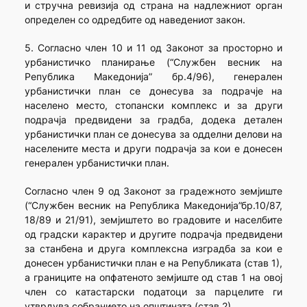
и стручна ревизија од страна на надлежниот орган
определен со одредбите од наведениот закон.
5. Согласно член 10 и 11 од Законот за просторно и
урбанистичко планирање (“Службен весник на
Република Македонија” бр.4/96), генерален
урбанистички план се донесува за подрачје на
населено место, стопански комплекс и за други
подрачја предвидени за градба, додека детален
урбанистички план се донесува за одделни делови на
населените места и други подрачја за кои е донесен
генерален урбанистички план.
Согласно член 9 од Законот за градежното земјиште
(“Службен весник на Република Македонија”бр.10/87,
18/89 и 21/91), земјиштето во градовите и населбите
од градски карактер и другите подрачја предвидени
за станбена и друга комплексна изградба за кои е
донесен урбанистички план е на Републиката (став 1),
а границите на опфатеното земјиште од став 1 на овој
член со катастарски податоци за парцелите ги
утврдува собранието на општината (став 2).