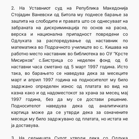
2. На Уставниот суд на Република Македонија
Стојадин Ваневски од Битола му поднесе барање за
заштита на слободите и правата што се однесуваат на
забраната на дискриминација по основ на расна,
верска и национална припадност повредени со
Одлуката за распоредување од наставник по
математика во Подрачното училиште во с. Кишава на
работно место наставник во библиотека во ОУ “Крсте
Мисирков” с.Бистрица со неделен фонд од 6
наставни часа сметано од 5 март 1997 година. Исто
така, во барањето се наведува дека за месеците
март и април 1997 година на подносителот му било
задржано определен износ од платата во вид на
казна како и од надоместокот за храна за месец мај
1997 година, без да му се достави решение.
Подносителот наведува дека од аналитичката
картица може да се утврди дека за означените
месеци му било задржувано од платата, но истата не
ја доставува.
3. На седницата Судот утврди дека со Одлука