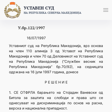
Skip
УСТАВЕН СУД
to
НА РЕПУБЛИКА СЕВЕРНА МАКЕДОНИЈА
content
У.бр.122/1997
16/07/1997
Уставниот суд на Република Македонија, врз основа
на член 110 алинеја 3 од Уставот на Република
Македонија и член 70 од Деловникот на Уставниот суд
на Република Македонија (“Службен весник на
Република Македонија” бр.70/92), на седницата
одржана на 16 јули 1997 година, донесе
Р Е Ш Е Н И Е
1. СЕ ОТФРЛА барањето на Стојадин Ваневски од
Битола за заштита на слободи и права што се
однесуваат на дискриминација по основ на расна,
верска и национална припадност.