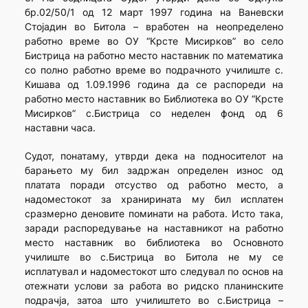
бр.02/50/1 од 12 март 1997 година на Ваневски
Стојадин во Битола – вработен на неопределено
работно време во ОУ “Крсте Мисирков” во село
Бистрица на работно место наставник по математика
со полно работно време во подрачното училиште с.
Кишава од 1.09.1996 година да се распореди на
работно место наставник во Библиотека во ОУ “Крсте
Мисирков” с.Бистрица со неделен фонд од 6
наставни часа.
Судот, понатаму, утврди дека на подносителот на
барањето му бил задржан определен износ од
платата поради отсуство од работно место, а
надоместокот за хранирината му бил исплатен
сразмерно деновите поминати на работа. Исто така,
заради распоредување на наставникот на работно
место наставник во библиотека во Основното
училиште во с.Бистрица во Битола не му се
исплатувал и надоместокот што следувал по основ на
отежнати услови за работа во ридско планинските
подрачја, затоа што училиштето во с.Бистрица –