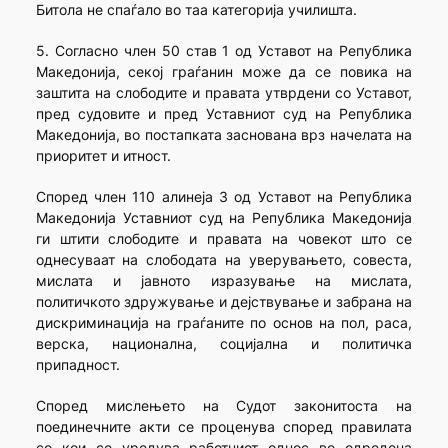
Битола не спаѓало во таа категорија училишта.
5. Согласно член 50 став 1 од Уставот на Република
Македонија, секој граѓанин може да се повика на
заштита на слободите и правата утврдени со Уставот,
пред судовите и пред Уставниот суд на Република
Македонија, во постапката заснована врз начелата на
приоритет и итност.
Според член 110 алинеја 3 од Уставот на Република
Македонија Уставниот суд на Република Македонија
ги штити слободите и правата на човекот што се
однесуваат на слободата на уверувањето, совеста,
мислата и јавното изразување на мислата,
политичкото здружување и дејствување и забрана на
дискриминација на граѓаните по основ на пол, раса,
верска, национална, социјална и политичка
припадност.
Според мислењето на Судот законитоста на
поединечните акти се проценува според правилата
со кои се уредува работниот однос во одредена