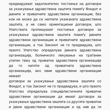
предвидуваат задолжително постоење на договори
за укажување здравствена заштита помеѓу Фондот и
јавните и приватните здравствени организации, без
кои не може да се наплати укажаната здравствена
заштита, а не само ориентациони договори, што
Упатствата пропишуваат постоење договори за
укажување здравствена заштита помеѓу јавните
здравствени организации и приватните здравствени
организации, а тоа Законот не го предвидува, што
првото Упатство определува јавната здравствена
организација, болничкото лекување на граѓанин
упатен таму од приватна здравствена организација
да го наплти од приватната здравствена
организација, ако овие здравствени организации
немаат
договори за укажување здравствена заштита со
Фондот, а тоа Законот не го предвидува, и што првото
Упатство определува специјалистичките приватни
здравствени организации да имаат договори за
укажување здравствена заштита со другите приватни
и јавни здравствени организации и од нив да ги