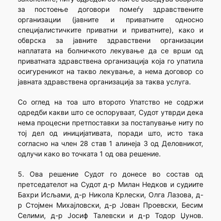
за постоење договори помеѓу здравствените
организации (јавните и приватните односно
специјалистичките приватни и приватните), како и
обврска за јавните здравствени организации
наплатата на болничкото лекување да се врши од
приватната здравствена организација која го упатила
осигуреникот на такво лекување, а нема договор со
јавната здравствена организација за таква услуга.
Со оглед на тоа што второто Упатство не содржи
одредби какви што се оспоруваат, Судот утврди дека
нема процесни претпоставки за постапување ниту по
тој дел од иницијативата, поради што, исто така
согласно на член 28 став 1 алинеја 3 од Деловникот,
одлучи како во точката 1 од ова решение.
5. Ова решение Судот го донесе во состав од
претседателот на Судот д-р Милан Недков и судиите
Бахри Исљами, д-р Никола Крлески, Олга Лазова, д-
р Стојмен Михајловски, д-р Јован Проевски, Бесим
Селими, д-р Јосиф Талевски и д-р Тодор Џунов.