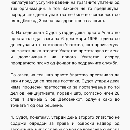
наплатуваат услугите дадени на граѓаните упатени од
тие организации, а тоа Законот не го предвидува,
поради што двете упатства не биле во согласност со
одредбите од Законот за здравствена заштита.
3. На седницата Судот утврди дека првото Упатство
престанало да важи на 6 декември 1996 година со
донесувањето на второто Упатство, што произлегува
од фактот дека второто Упатство претставува измена
и дополнување на првото Упатство според
пропратното писмо од фондот до подрачните служби.
Со оглед на тоа што првото Упатство престанало да
важи пред да се поведе постапка, Судот утврди дека
нема процесни претпоставки за постапување по тој
дел од иницијативата, поради што, согласно член 28
став 1 алинеја 3 од Деловникот, одлучи како во
точката 1 од ова решение.
4. Судот, понатаму, утврди дека второто Упатство не
содржи одредби за права и обврски надвор од
законските, ниту одредби со кои се воведува обврска