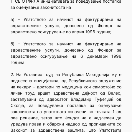
1. СЕ ОТФРЛА иницијативата за поведување постапка
за оценување законитоста на
а) – Упатството за начинот на фактурирање на
здравствените услуги, донесено од Фондот за
здравствено осигурување во април 1996 година;
б) – Упатството за начинот на фактурирање на
здравствените услуги, донесено од Фондот за
здравствено осигурување на 6 декември 1996
година.
2. На Уставниот суд на Република Македонија му е
поднесена иницијатива, од Републичкото здружение
на лекари – доктори по медицина кои самостојно со
личен труд вршат здравствена дејност од Велес,
застапувани од адвокатот Владимир Туфегџиќ од
Скопје, за поведување постапка за оценување
законитоста на упатствата означени во точката 1 од
ова решение, затоа што Фондот не е надлежен да
уредува права и обврски надвор од пропишаните со
Законот за здравствена заштита, што Упатствата