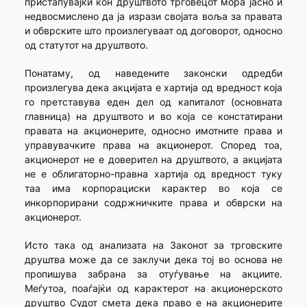
пристапувајќи кон друштвото трговецот мора јасно и
недвосмислено да ја изрази својата воља за правата
и обврските што произлегуваат од договорот, односно
од статутот на друштвото.
Понатаму, од наведените законски одредби
произлегува дека акцијата е хартија од вредност која
го претставува еден дел од капиталот (основната
главница) на друштвото и во која се констатирани
правата на акционерите, односно имотните права и
управувачките права на акционерот. Според тоа,
акционерот не е доверител на друштвото, а акцијата
не е облигаторно-правна хартија од вредност туку
таа има корпорациски карактер во која се
инкорпорирани содржничките права и обврски на
акционерот.
Исто така од анализата на Законот за трговските
друштва може да се заклучи дека тој во основа не
пропишува забрана за отуѓување на акциите.
Меѓутоа, поаѓајќи од карактерот на акционерското
друштво Судот смета дека право е на акционерите