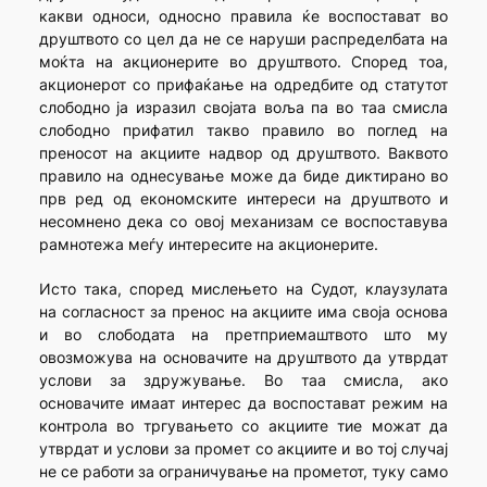
какви односи, односно правила ќе воспостават во
друштвото со цел да не се наруши распределбата на
моќта на акционерите во друштвото. Според тоа,
акционерот со прифаќање на одредбите од статутот
слободно ја изразил својата воља па во таа смисла
слободно прифатил такво правило во поглед на
преносот на акциите надвор од друштвото. Ваквото
правило на однесување може да биде диктирано во
прв ред од економските интереси на друштвото и
несомнено дека со овој механизам се воспоставува
рамнотежа меѓу интересите на акционерите.
Исто така, според мислењето на Судот, клаузулата
на согласност за пренос на акциите има своја основа
и во слободата на претприемаштвото што му
овозможува на основачите на друштвото да утврдат
услови за здружување. Во таа смисла, ако
основачите имаат интерес да воспостават режим на
контрола во тргувањето со акциите тие можат да
утврдат и услови за промет со акциите и во тој случај
не се работи за ограничување на прометот, туку само