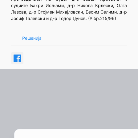
судиите Бахри Исљами, д-р Никола Крлески, Олга
Лазова, д-р Стојмен Михајловски, Бесим Селими, д-р
Јосиф Талевски и д-р Тодор Џунов. (У.бр.215/96)
Решенија