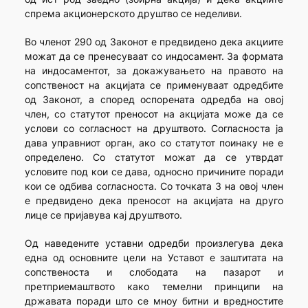
спрема акционерското друштво се неделиви.
Во членот 290 од Законот е предвидено дека акциите
можат да се пренесуваат со индосамент. За формата
на индосаментот, за докажувањето на правото на
сопственост на акцијата се применуваат одредбите
од Законот, а според оспорената одредба на овој
член, со статутот преносот на акцијата може да се
услови со согласност на друштвото. Согласноста ја
дава управниот орган, ако со статутот поинаку не е
определено. Со статутот можат да се утврдат
условите под кои се дава, односно причините поради
кои се одбива согласноста. Со точката 3 на овој член
е предвидено дека преносот на акцијата на друго
лице се пријавува кај друштвото.
Од наведените уставни одредби произлегува дека
една од основните цели на Уставот е заштитата на
сопственоста и слободата на пазарот и
претприемаштвото како темелни принципи на
државата поради што се мноу битни и вредностите