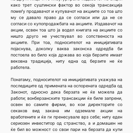
како трет суштински фактор во секоја трансакција
помеѓу продавачот и купувачот на акциите со тоа што
му се давало право да се согласи или да не се
согласи со купопродажбата на акциите. Издавачот на
акции, освен тоа што ја водел книгата на акциите со
ништо друго не учествувал во сопственоста на
акциите. При тоа, подносителот на иницијативата
појаснува, доколку ваква законска одредба би
постоела во било која држава во која берзите имаат
вековна традиција, ниту една од берзите не ќе
работела.
Понатаму, подносителот на иницијативата укажува на
последиците од примената на оспорената одредба од
Законот, односно дека берзата не ќе можела да
работи; вонберзанските трансакции ќе биле запрени,
освен во самите фирми, во кои директорите со
секаков вид закана им одземале акции на
вработените и ќе ги пренесувале врз себе; ниту еден
сериозен инвеститор од странство, а и домашен не
ќе бил во можност со свои пари на берзата да купи