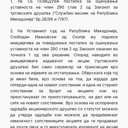
1. НЕ СЕ ПОВЕДУВА постапка за оценување
уставноста на член 290 став 2 од Законот за
трговските друштва (“Службен весник на Република
Македонија” бр.28/96 и 7/97).
2. На Уставниот суд на Република Македонија,
Слободан Ивановски од Скопје му поднесе
иницијатива за поведување постапка за оценување
уставноста на член 290 став 2 од Законот означен во
точката 1 од ова решение. Според наводите во
иницијативата издавачот на акции (трговските
друштва) бил само сервисер на трансакции врз
основа на изјавите за отстапување. Обврската која тој
ја имал била, врз основа на тоа, да издаде две
потврди-една на новиот сопственик и една на стариот
сопственик за бројот на акциите кои му
преостануваат по преотстапувањето, на дел или на
сите на новиот сопственик. Врз основа на оспорената
одредба акционерското друштво со статутот можело
да утврди одредби кои можеле да предизвикаат
неможност сопствениците акциите да ги продаваат
на други лица и го инаугурирала издавачот на акции