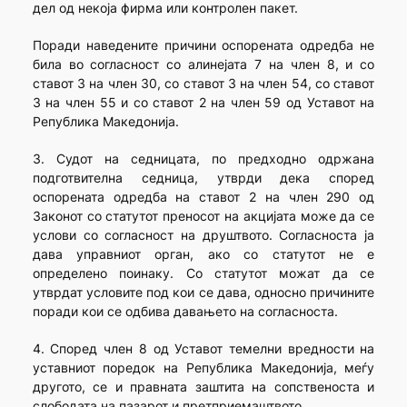
дел од некоја фирма или контролен пакет.
Поради наведените причини оспорената одредба не
била во согласност со алинејата 7 на член 8, и со
ставот 3 на член 30, со ставот 3 на член 54, со ставот
3 на член 55 и со ставот 2 на член 59 од Уставот на
Република Македонија.
3. Судот на седницата, по предходно одржана
подготвителна седница, утврди дека според
оспорената одредба на ставот 2 на член 290 од
Законот со статутот преносот на акцијата може да се
услови со согласност на друштвото. Согласноста ја
дава управниот орган, ако со статутот не е
определено поинаку. Со статутот можат да се
утврдат условите под кои се дава, односно причините
поради кои се одбива давањето на согласноста.
4. Според член 8 од Уставот темелни вредности на
уставниот поредок на Република Македонија, меѓу
другото, се и правната заштита на сопственоста и
слободата на пазарот и претприемаштвото.