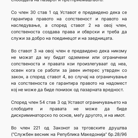
Со член 30 став 1 од Уставот е предвидено дека се
гарантира правото на сопственост и правото на
наследување, а според ставот 2 на овој член,
сопственоста создава права и обврски и треба да
служи за добро на поединецот и на заедницата.
Во ставот 3 на овој член е предвидено дека никому
не можат да му бидат одземени или ограничени
сопственоста и правата кои произлегуваат од неа,
освен кога се работи за јавен интерес утврден со
закон, а според ставот 4, во случај на ограничување
на сопственоста се гарантира правото на надомест
кој не може да биде понизок од пазарната вредност.
Според член 54 став 3 од Уставот ограничувањето на
слободите и правата не може да биде
дискриминаторско по основ, меѓу другото, и на имот.
Во член 221 од Законот за трговските друштва
(“Службен весник на Република Македонија” бр.28/96