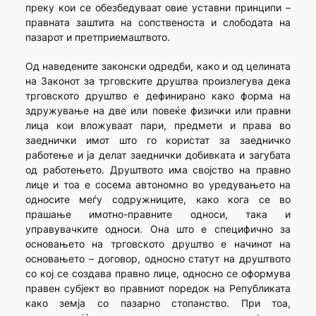
преку кои се обезбедуваат овие уставни принципи –
правната заштита на сопственоста и слободата на
пазарот и претприемаштвото.
Од наведените законски одредби, како и од целината
на Законот за трговските друштва произлегува дека
трговското друштво е дефинирано како форма на
здружување на две или повеќе физички или правни
лица кои вложуваат пари, предмети и права во
заеднички имот што го користат за заедничко
работење и ја делат заеднички добивката и загубата
од работењето. Друштвото има својство на правно
лице и тоа е сосема автономно во уредувањето на
односите меѓу содружниците, како кога се во
прашање имотно-правните односи, така и
управувачките односи. Она што е специфично за
основањето на трговското друштво е начинот на
основањето – договор, односно статут на друштвото
со кој се создава правно лице, односно се оформува
правен субјект во правниот поредок на Републиката
како земја со пазарно стопанство. При тоа,