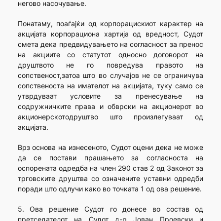
негово насочување.
Понатаму, поаѓајќи од корпорацискиот карактер на
акцијата корпорациона хартија од вредност, Судот
смета дека предвидувањето на согласност за пренос
на акциите со статутот односно договорот на
друштвото не го повредува правото на
сопственост,затоа што во случајов не се ограничува
сопственоста на имателот на акцијата, туку само се
утврдуваат условите за пренесување на
содружничките права и обврски на акционерот во
акционерскотодруштво што произлегуваат од
акцијата.
Врз основа на изнесеното, Судот оцени дека не може
да се постави прашањето за согласноста на
оспорената одредба на член 290 став 2 од Законот за
трговските друштва со означените уставни одредби
поради што одлучи како во точката 1 од ова решение.
5. Ова решение Судот го донесе во состав од
претседателот на Судот д-р Јован Проевски и