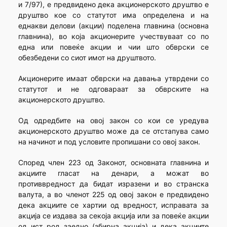
и 7/97), е предвидено дека акционерското друштво е
друштво кое со статутот има определена и на
еднакви делови (акции) поделена главнина (основна
главнина), во која акционерите учествуваат со по
една или повеќе акции и чии што обврски се
обезбедени со сиот имот на друштвото.
Акционерите имаат обврски на давања утврдени со
статутот и не одговараат за обврските на
акционерското друштво.
Од одредбите на овој закон со кои се уредува
акционерското друштво може да се отстапува само
на начинот и под условите пропишани со овој закон.
Според член 223 од Законот, основната главнина и
акциите гласат на денари, а можат во
противвредност да бидат изразени и во странска
валута, а во членот 225 од овој закон е предвидено
дека акциите се хартии од вредност, исправата за
акција се издава за секоја акција или за повеќе акции
од ист род заедно (збирна акција) и дека акциите