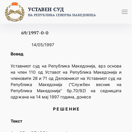
Skip
УСТАВЕН СУД
to
НА РЕПУБЛИКА СЕВЕРНА МАКЕДОНИЈА
content
69/1997-0-0
14/05/1997
Вовед
Уставниот суд на Република Македонија, врз основа
на член 110 од Уставот на Република Македонија и
членовите 28 и 71 од Деловникот на Уставниот суд на
Република Македонија (“Службен весник на
Република Македонија” бр.70/92) на седницата
одржана на 14 мај 1997 година, донесе
Р Е Ш Е Н И Е
Текст