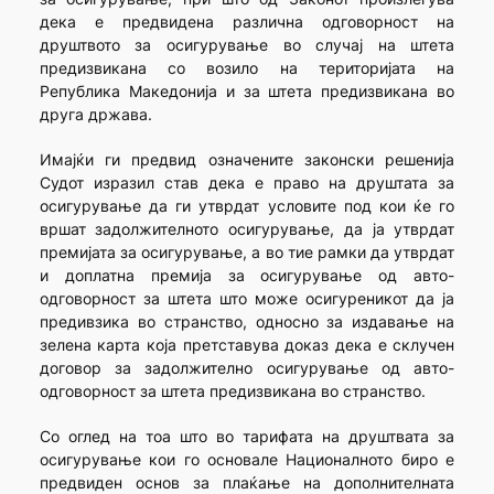
дека е предвидена различна одговорност на
друштвото за осигурување во случај на штета
предизвикана со возило на територијата на
Република Македонија и за штета предизвикана во
друга држава.
Имајќи ги предвид означените законски решенија
Судот изразил став дека е право на друштата за
осигурување да ги утврдат условите под кои ќе го
вршат задолжителното осигурување, да ја утврдат
премијата за осигурување, а во тие рамки да утврдат
и доплатна премија за осигурување од авто-
одговорност за штета што може осигуреникот да ја
предивзика во странство, односно за издавање на
зелена карта која претставува доказ дека е склучен
договор за задолжително осигурување од авто-
одговорност за штета предизвикана во странство.
Со оглед на тоа што во тарифата на друштвата за
осигурување кои го основале Националното биро е
предвиден основ за плаќање на дополнителната