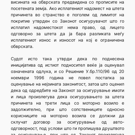
висината на обврската предвидена со прописите на
посетената земја. Ако исплатениот надомест на штета
причинета во странство е поголем од лимитот на
покритие утврден со Законот осигурувачот што го
исплатил надоместокот нема право, од лицето
одговорно за штета да ја бара разликата меѓу
исплатениот износ и износот на кој е ограничена
обврската.
Судот исто така утврди дека по поднесена
иницијатива од истиот подносител веќе ја оценувал
означената одлука, и со Решение У.бр.110/96 од 20
ноември 1996 година не повел постапка за
оценување на нејзината законитост, затоа што оценил
дека од одредбите на Законот за осигурување имоти
и лица произлегува дека осигурувањето за штета
причинета на трети лица со моторно возило е
задолжително, при што сопствениците односно
корисниците на моторно возила се должни да
склучат договор за осигурување од авто-
одговорност, под услови што ги пропишува друштвото
за осигурување, при што од Законот произлегува