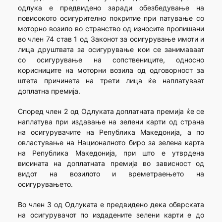
одлука е предвидено заради обезбедување на
повисокото осигурително покритие при патување со
моторно возило во странство од износите пропишани
во член 74 став 1 од Законот за осигурување имоти и
лица друштвата за осигурување кои се занимаваат
со осигурување на сопствениците, односно
корисниците на моторни возила од одговорност за
штета причинета на трети лица ќе наплатуваат
доплатна премија.
Според член 2 од Одлуката доплатната премија ќе се
наплатува при издавање на зелени карти од страна
на осигурувачите на Република Македонија, а по
овластување на Националното биро за зелена карта
на Република Македонија, при што е утврдена
висината на доплатната премија во зависност од
видот на возилото и времетраењето на
осигурувањето.
Во член 3 од Одлуката е предвидено дека обврската
на осигурувачот по издадените зелени карти е до