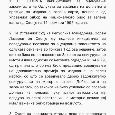
1. СЕ ОТФРЛА иницијативата за оценување
законитоста на Одлуката за висината на доплатната
премија за издавање зелени карти, донесена од
Управниот одбор на Националното биро за зелена
карта од Скопје на 14 ноември 1995 година.
2. На Уставниот суд на Република Македонија, Зоран
Лазаров од Скопје му поднесе иницијатива за
поведување постапка за оценување законитоста на
одлуката означена во точката 1 од ова решение, затоа
што не била во согласност со Законот за осигурување
имоти и лица односно со неговите одредби 61,64 и 79,
од причини што со неа било предвидно воведување
на дополнителна премија за издавање на зелен
картон, со што се воведувало двојно задолжително
осигурување на моторни возила. Добивањето на
зелен картон, со законот не било условено со посебна
доплата на премија, туку истиот автоматски му
следува на секој сопственик на моторно возило кој
имал важечка регистрација на возилото.
3. Судот на седницата утврди дека со оспорената