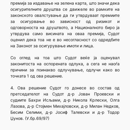
премија за издавање на зелена карта, што значи дека
осигурителните друштва се движеле во рамките на
законското овалстување да ги утврдуваат премиите
за осигурвање во зависност од ризикот и
одговорноста на друштвото, а Националното биро ја
утврдува само висината на оваа премија, Судот
оценил дека тоа не е во несогласност со одредбите
на Законот за осигурување имоти и лица.
Со оглед на тоа што Судот веќе ја оценувал
законитоста на оспорената одлука, а сега не наоѓа
причини за поинакво одлучување, одлучи како во
точката 1 од ова решение.
4. Ова решение Судот го донесе во состав од
претседателот на Судот д-р Јован Проевски и
судиите Бахри Исљами, д-р Никола Крлески, Олга
Лазова, д-р Стојмен Михајловски, д-р Милан Недков,
Бесим Селими, д-р Јосиф Талевски и д-р Тодор
Џунов. (У.бр.69/97)