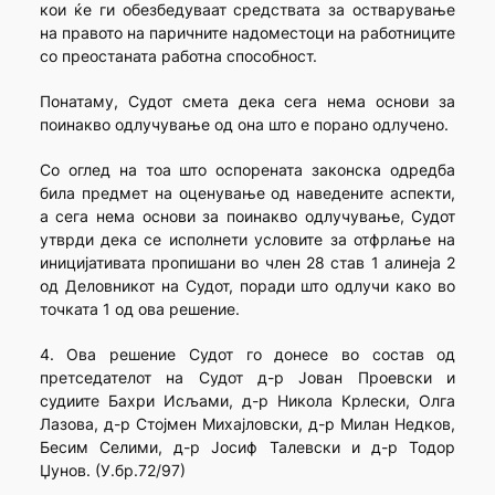
кои ќе ги обезбедуваат средствата за остварување
на правото на паричните надоместоци на работниците
со преостаната работна способност.
Понатаму, Судот смета дека сега нема основи за
поинакво одлучување од она што е порано одлучено.
Со оглед на тоа што оспорената законска одредба
била предмет на оценување од наведените аспекти,
а сега нема основи за поинакво одлучување, Судот
утврди дека се исполнети условите за отфрлање на
иницијативата пропишани во член 28 став 1 алинеја 2
од Деловникот на Судот, поради што одлучи како во
точката 1 од ова решение.
4. Ова решение Судот го донесе во состав од
претседателот на Судот д-р Јован Проевски и
судиите Бахри Исљами, д-р Никола Крлески, Олга
Лазова, д-р Стојмен Михајловски, д-р Милан Недков,
Бесим Селими, д-р Јосиф Талевски и д-р Тодор
Џунов. (У.бр.72/97)