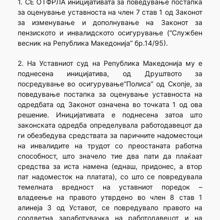
1. СЕ ОТФРЛА иницијативата за поведување постапка
за оценување уставноста на член 7 став 1 од Законот
за изменување и дополнување на Законот за
пензиското и инвалидското осигурување (“Службен
весник на Република Македонија” бр.14/95).
2. На Уставниот суд на Република Македонија му е
поднесена иницијатива, од Друштвото за
посредување во осигурување”Полиса” од Скопје, за
поведување постапка за оценување уставноста на
одредбата од Законот означена во точката 1 од ова
решение. Иницијативата е поднесена затоа што
законската одредба определувала работодавецот да
ги обезбедува средствата за паричните надоместоци
на инвалидите на трудот со преостаната работна
способност, што значело тие два пати да плаќаат
средства за иста намена (еднаш, придонес, а втор
пат надоместок на платата), со што се повредувала
темелната вредност на уставниот поредок –
владеење на правото утврдено во член 8 став 1
алинеја 3 од Уставот, се повредувало правото на
соодветна заработувачка на работодавецот и на