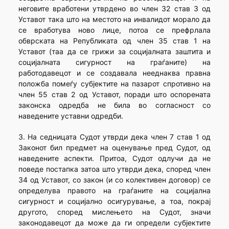
неговите вработени утврдено во член 32 став 3 од
Уставот така што на местото на инвалидот морало да
се вработува ново лице, потоа се префрлала
обврската на Републиката од член 35 став 1 на
Уставот (таа да се грижи за социјалната заштита и
социјалната сигурност на граѓаните) на
работодавецот и се создавала нееднаква правна
положба помеѓу субјектите на пазарот спротивно на
член 55 став 2 од Уставот, поради што оспорената
законска одредба не била во согласност со
наведените уставни одредби.
3. На седницата Судот утврди дека член 7 став 1 од
Законот бил предмет на оценување пред Судот, од
наведените аспекти. Притоа, Судот одлучи да не
поведе постапка затоа што утврди дека, според член
34 од Уставот, со закон (и со колективен договор) се
определува правото на граѓаните на социјална
сигурност и социјално осигурување, а тоа, покрај
другото, според мислењето на Судот, значи
законодавецот да може да ги определи субјектите