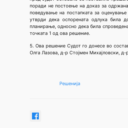
поради не постоење на доказ за одржана
поведување на постапката за оценување 
утврди дека оспорената одлука била д
планирање, односно дека била спроведена
точката 1 од ова решение.
5. Ова решение Судот го донесе во соста
Олга Лазова, д-р Стојмен Михајловски, д-
Решенија