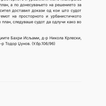
план, а по донесувањето на решението за
осител доставил докази од кои што судот
темот на просторното и урбанистичкото
 план, следуваше судот да одлучи како во
удиите Бахри Исљами, д-р Никола Крлески,
р Тодор Џунов. (У.бр.106/96)