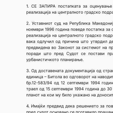
1. СЕ ЗАПИРА постапката за оценување
реализација на централното градско подра
2. Уставниот суд на Република Македониј
ноември 1996 година поведе постапка за 
реализација на централното градско подр
вака одлучил од причина што утврдил де
предвидена во Законот за системот на пр
поради што пред Судот се постави пра
урбанистичкото планирање.
3. Од доставената документација од стр
единица – Битола во одговорот на наводи
бр.12-583/94 од 12 септември 1994 годи
траел од 15 септември 1994 година до 30
планот на кои му било укажано на доносит
4. Имајќи предвид дека решението за по
пред судот основано се псотавило прашањ