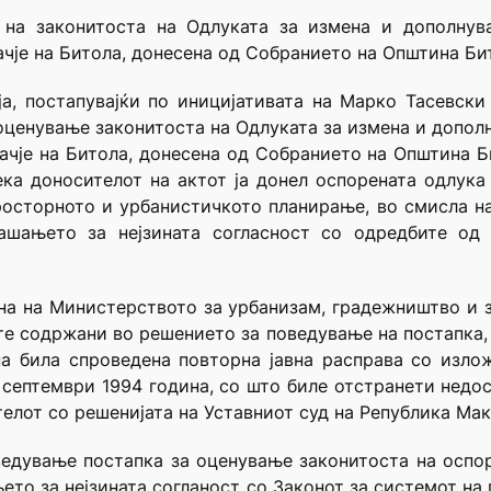
 на законитоста на Одлуката за измена и дополнув
чје на Битола, донесена од Собранието на Општина Бит
а, постапувајќи по иницијативата на Марко Тасевски
оценување законитоста на Одлуката за измена и допол
ачје на Битола, донесена од Собранието на Општина Б
ка доносителот на актот ја донел оспорената одлука 
осторното и урбанистичкото планирање, во смисла на
шањето за нејзината согласност со одредбите од
ана на Министерството за урбанизам, градежништво и 
те содржани во решението за поведување на постапка,
на била спроведена повторна јавна расправа со излож
 септември 1994 година, со што биле отстранети недо
елот со решенијата на Уставниот суд на Република Маке
ведување постапка за оценување законитоста на оспо
ето за нејзината согланост со Законот за системот н