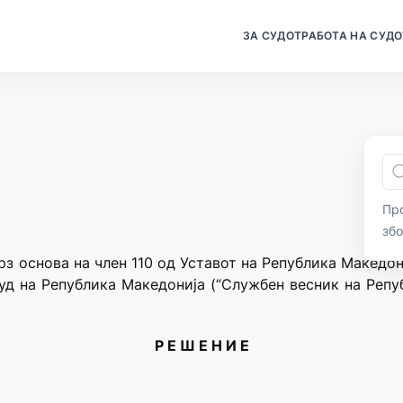
ЗА СУДОТ
РАБОТА НА СУДО
Про
зб
з основа на член 110 од Уставот на Република Македониј
суд на Република Македонија (“Службен весник на Репуб
Р Е Ш Е Н И Е