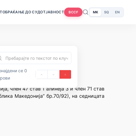
Т
ОБРАЌАЊЕ ДО СУДОТ
ЈАВНОСТ
MK
SQ
EN
BCCF
најдени се 0
орови
а, член 47 став 1 алинеја 3 и член 71 став
лика Македонија” бр.70/92), на седницата