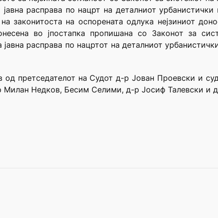
 јавна расправа по нацрт на деталниот урбанистички 
на законитоста на оспорената одлука нејзиниот дон
онесена во јпостапка пропишана со Законот за сис
 јавна расправа по нацртот на деталниот урбанистички
в од претседателот на Судот д-р Јован Проевски и с
р Милан Недков, Бесим Селими, д-р Јосиф Талевски и д-