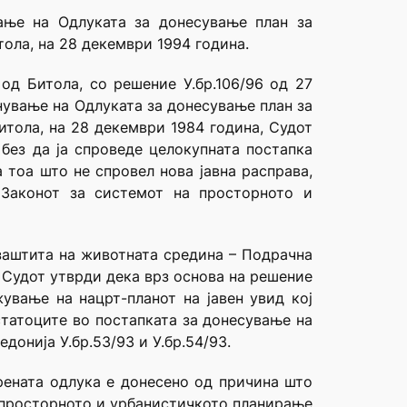
ање на Одлуката за донесување план за
ола, на 28 декември 1994 година.
 од Битола, со решение У.бр.106/96 од 27
нување на Одлуката за донесување план за
итола, на 28 декември 1984 година, Судот
без да ја спроведе целокупната постапка
 тоа што не спровел нова јавна расправа,
 Законот за системот на просторното и
заштита на животната средина – Подрачна
 Судот утврди дека врз основа на решение
ување на нацрт-планот на јавен увид кој
статоците во постапката за донесување на
донија У.бр.53/93 и У.бр.54/93.
рената одлука е донесено од причина што
а просторното и урбанистичкото планирање