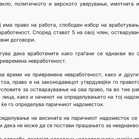
екло, политичкото и верското уверување, имотната 
ој има право на работа, слободен избор на вработува
работеност. Според ставот 5 на овој член, остварува
ивни договори.
гува дека вработените како граѓани се еднакви во с
привремена невработеност.
за време на привремена невработеност, како и други
тоа, право е на законодавецот утврдувајќи го правот
словите за остварауваање на ова право, па во тие ра
лица, како и начинот на определувањето на тој надом
 ќе го определува паричниот надоместок.
ределување на висината на паричниот надоместок се
и дека не може да се постави прашањето за нееднаквос