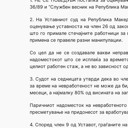
1. НЕ СЕ ПОВЕДУВА постапка за оценување
36/89 и “Службен весник на Република Макед
2. На Уставниот суд на Република Маке
оценување уставноста на член 26 од зако
што го примале стечајните работници за 
примена се правеле разни манипулации.
Со цел да не се создавале вакви непра
надоместокот што се исплаќа за времет
целиот работен стаж, а не во зависност о
3. Судот на седницата утврди дека во чл
за време на невработеност не може да би
месеци, а најмалку 80% од висината на за
Паричниот надоместок на невработеното 
пресметување на придонесот за вработува
4. Според член 9 од Уставот, граѓаните н