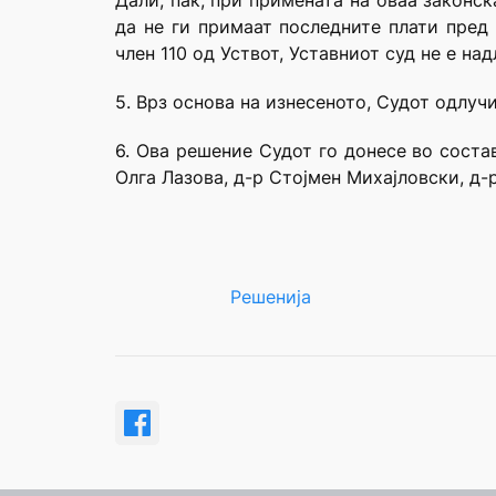
Дали, пак, при примената на оваа законс
да не ги примаат последните плати пред
член 110 од Уствот, Уставниот суд не е на
5. Врз основа на изнесеното, Судот одлучи
6. Ова решение Судот го донесе во соста
Олга Лазова, д-р Стојмен Михајловски, д-
Решенија