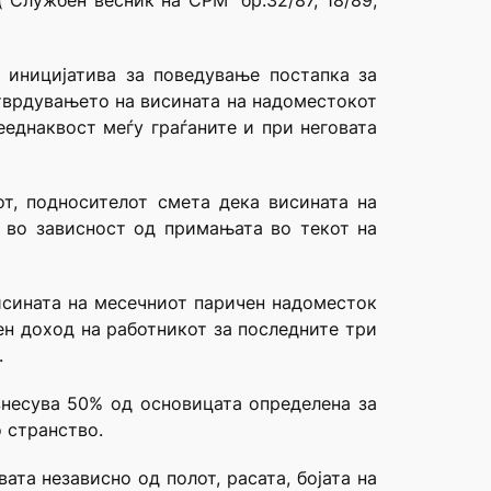
“Службен весник на СРМ” бр.32/87, 18/89,
 иницијатива за поведување постапка за
утврдувањето на висината на надоместокот
ееднаквост меѓу граѓаните и при неговата
т, подносителот смета дека висината на
 во зависност од примањата во текот на
висината на месечниот паричен надоместок
ен доход на работникот за последните три
.
знесува 50% од основицата определена за
 странство.
ата независно од полот, расата, бојата на