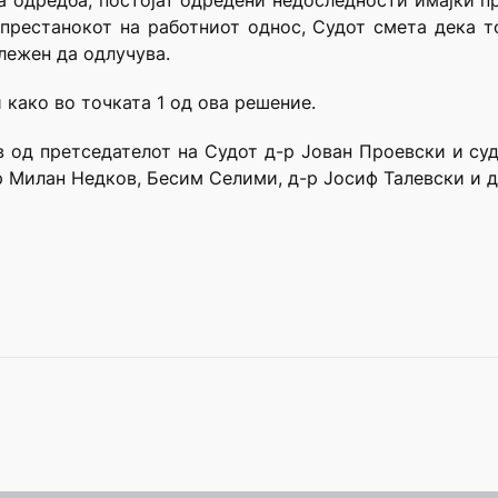
ка одредба, постојат одредени недоследности имајќи п
 престанокот на работниот однос, Судот смета дека т
длежен да одлучува.
 како во точката 1 од ова решение.
в од претседателот на Судот д-р Јован Проевски и с
р Милан Недков, Бесим Селими, д-р Јосиф Талевски и д-