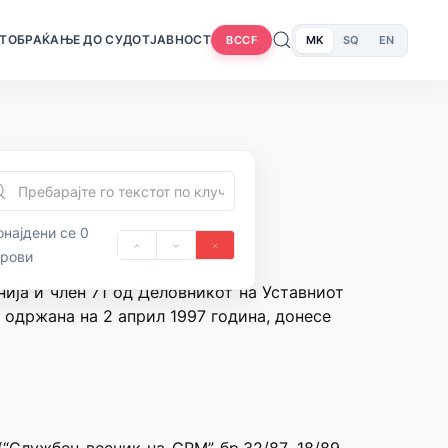
Т
ОБРАЌАЊЕ ДО СУДОТ
ЈАВНОСТ
MK
SQ
EN
BCCF
најдени се 0
орови
нија и член 71 од Деловникот на Уставниот
 одржана на 2 април 1997 година, донесе