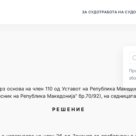
ЗА СУДОТ
РАБОТА НА СУДО
Про
зб
рз основа на член 110 од Уставот на Република Македо
сник на Република Македонија” бр.70/92), на седницата
Р Е Ш Е Н И Е