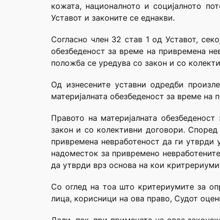
кожата, националното и социјалното пот
Уставот и законите се еднакви.
Согласно член 32 став 1 од Уставот, сек
обезбеденост за време на привремена нев
положба се уредува со закон и со колект
Од изнесените уставни одредби произле
материјалната обезбеденост за време на 
Правото на материјалната обезбеденост 
закон и со колективни договори. Според 
привремена невработеност да ги утврди у
надоместок за привремено невработените 
да утврди врз основа на кои критрериуми
Со оглед на тоа што критериумите за оп
лица, корисници на ова право, Судот оцен