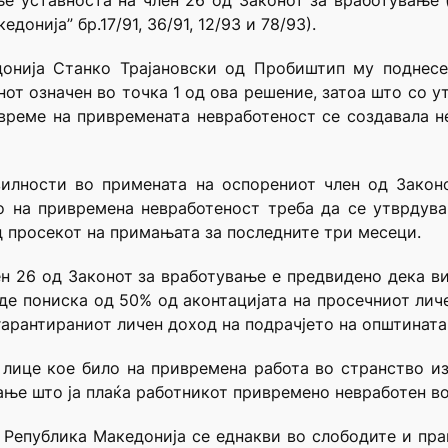
 уставноста на член 26 од Законот за вработување (
онија” бр.17/91, 36/91, 12/93 и 78/93).
донија Станко Трајановски од Пробиштип му поднесе
нот означен во точка 1 од ова решение, затоа што со 
време на привремената невработеност се создавала н
вилности во примената на оспорениот член од Законо
о на привремена невработеност треба да се утврдува
д просекот на примањата за последните три месеци.
ен 26 од Законот за вработување е предвидено дека 
де пониска од 50% од аконтацијата на просечниот лич
гарантираниот личен доход на подрачјето на општината
лице кое било на привремена работа во странство и
ње што ја плаќа работникот привремено невработен во
а Република Македонија се еднакви во слободите и прав