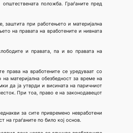
и општествената положба. Граѓаните пред
ње, заштита при работењето и материјална
њето на правата на вработените и нивната
лободите и правата, па и во правата на
те права на вработените се уредуваат со
о на материјална обезбедност за време на
мки да ја утврди и висината на паричниот
есток. При тоа, право е на законодавецот
 еднакви за сите привремено невработени
т на граѓаните по било кој основ.