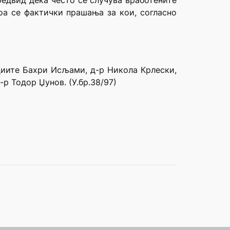
редвид дека често се случува вработените
оа се фактички прашања за кои, согласно
удиите Бахри Исљами, д-р Никола Крлески,
р Тодор Џунов. (У.бр.38/97)