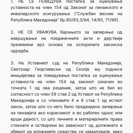
1. НЕ СЕ ПОВЕДУВА постапка за оценување
уставноста на член 154 од Законот за пензиското и
инвалидското осигурување (“Службен весник на
Република Македонија” бр.80/93,3/94, 14/95, 71/96).
2. НЕ СЕ УВАЖУВА барањето за запирање од
извршување на поединечните акти и дејствија
преземени врз основа на оспорената законска
одредба.
3. На Уставниот суд на Република Македонија,
Светозар Георгиевски од Скопје му поднесе
иницијатива за поведување постапка за оценување
уставноста на член 154 од законот означен во
точката 1 од ова решение, затоа што не бил во
согласност со член 59 став 2 од Уставот на Република
Македонија и со членовите 4 и 6 став 1 од истиот
закон, затоа што со него било предвидено запирање
на пензијата ако корисникот е во работен однос или
врши дејност, со што личните и материјалните права
стекнати и остварени во зависност од должината и
обемот на вложените средства се намалувале, иако