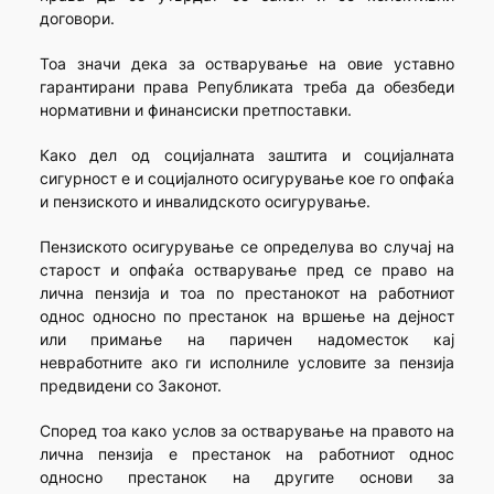
договори.
Тоа значи дека за остварување на овие уставно
гарантирани права Републиката треба да обезбеди
нормативни и финансиски претпоставки.
Како дел од социјалната заштита и социјалната
сигурност е и социјалното осигурување кое го опфаќа
и пензиското и инвалидското осигурување.
Пензиското осигурување се определува во случај на
старост и опфаќа остварување пред се право на
лична пензија и тоа по престанокот на работниот
однос односно по престанок на вршење на дејност
или примање на паричен надоместок кај
невработните ако ги исполниле условите за пензија
предвидени со Законот.
Според тоа како услов за остварување на правото на
лична пензија е престанок на работниот однос
односно престанок на другите основи за