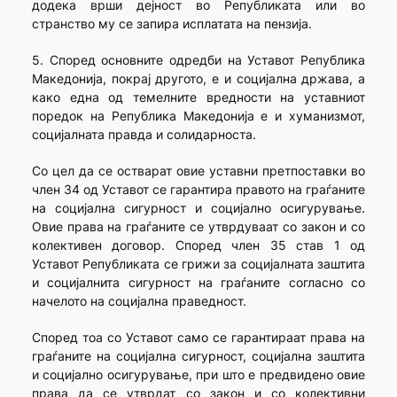
додека врши дејност во Републиката или во
странство му се запира исплатата на пензија.
5. Според основните одредби на Уставот Република
Македонија, покрај другото, е и социјална држава, а
како една од темелните вредности на уставниот
поредок на Република Македонија е и хуманизмот,
социјалната правда и солидарноста.
Со цел да се остварат овие уставни претпоставки во
член 34 од Уставот се гарантира правото на граѓаните
на социјална сигурност и социјално осигурување.
Овие права на граѓаните се утврдуваат со закон и со
колективен договор. Според член 35 став 1 од
Уставот Републиката се грижи за социјалната заштита
и социјалнита сигурност на граѓаните согласно со
начелото на социјална праведност.
Според тоа со Уставот само се гарантираат права на
граѓаните на социјална сигурност, социјална заштита
и социјално осигурување, при што е предвидено овие
права да се утврдат со закон и со колективни