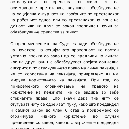
остварување на средства за живот и тоа
осигурување претставува всушност обезбедување
на социјална сигурност на граѓаните по престанокот
на работниот однос или по престанокот на вршење
дејност или на друг со закон предвиден начин за
обезбедување средства за живот.
Според мислењето на Судот заради обезбедување
на начелото на социјалната праведност не постои
уставна пречка со закон да се предвиди на лицата
кои на друг начин ја обезбедуваат својата социјална
сигурност, по стекнувањето право на лична пензија, а
не со користење на пензијата, привремено да им
мирува користењето на пензијата. При тоа, со
привременото ограничување на правото на
користење на пензијата, не се задира во веќе
стекнатите права, што значи дека тие ниту се
отуѓуваат ниту се одземаат, туку, како што предвидел
и самиот закон во член 6 став 3 привремено се
ограничува нивното користење во случаи
предвидени со закон, како што впрочем е предвиден
и спорниот случај.