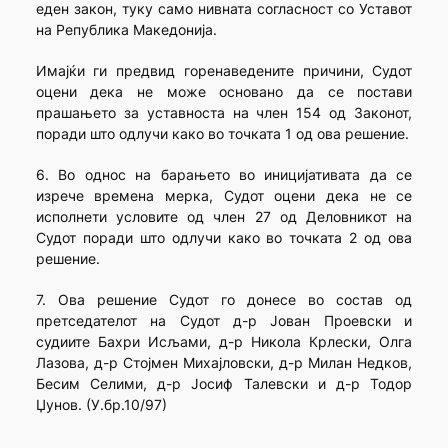
еден закон, туку само нивната согласност со Уставот
на Република Македонија.
Имајќи ги предвид горенаведените причини, Судот
оцени дека не може основано да се постави
прашањето за уставноста на член 154 од Законот,
поради што одлучи како во точката 1 од ова решение.
6. Во однос на барањето во иницијативата да се
изрече времена мерка, Судот оцени дека не се
исполнети условите од член 27 од Деловникот на
Судот поради што одлучи како во точката 2 од ова
решение.
7. Ова решение Судот го донесе во состав од
претседателот на Судот д-р Јован Проевски и
судиите Бахри Исљами, д-р Никола Крлески, Олга
Лазова, д-р Стојмен Михајловски, д-р Милан Недков,
Бесим Селими, д-р Јосиф Талевски и д-р Тодор
Џунов. (У.бр.10/97)