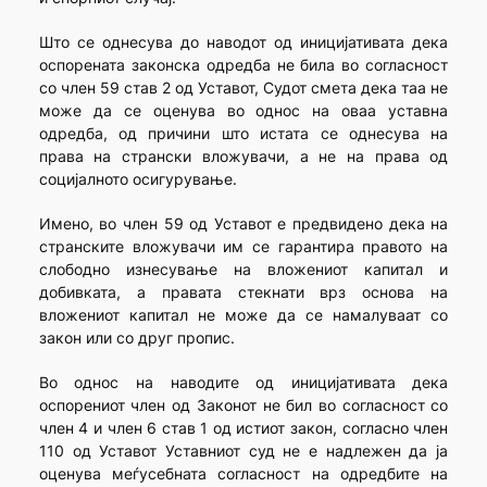
Што се однесува до наводот од иницијативата дека
оспорената законска одредба не била во согласност
со член 59 став 2 од Уставот, Судот смета дека таа не
може да се оценува во однос на оваа уставна
одредба, од причини што истата се однесува на
права на странски вложувачи, а не на права од
социјалното осигурување.
Имено, во член 59 од Уставот е предвидено дека на
странските вложувачи им се гарантира правото на
слободно изнесување на вложениот капитал и
добивката, а правата стекнати врз основа на
вложениот капитал не може да се намалуваат со
закон или со друг пропис.
Во однос на наводите од иницијативата дека
оспорениот член од Законот не бил во согласност со
член 4 и член 6 став 1 од истиот закон, согласно член
110 од Уставот Уставниот суд не е надлежен да ја
оценува меѓусебната согласност на одредбите на