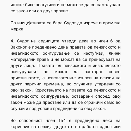
истите биле неотуѓиви и не можеле да се намалуваат
со закон или со друг пропис.
Со иницијативата се бара Судот да изрече и времена
мерка.
4. Судот на седницата утврди дека во член 6 од
Законот е предвидено дека правата од пензиското и
инвалидското осигурување се неотуѓиви, лични
материјални права и не можат да се пренесуваат на
други лица. Правата од пензиското и инвалидското
осигурување не можат да застарат освен
пристигнатите, а неисплатените износи на пензии на
други парични примања, во случаите утврдени со
овој закон. Користењето на правата од пензиското и
инвалидското осигурување, остварени според овој
закон може да престане или да се ограничи само во
случаи и под услови предвидени со овој закон.
Во оспорениот член 154 е предвидено дека на
корисник на пензија додека е во работен однос или