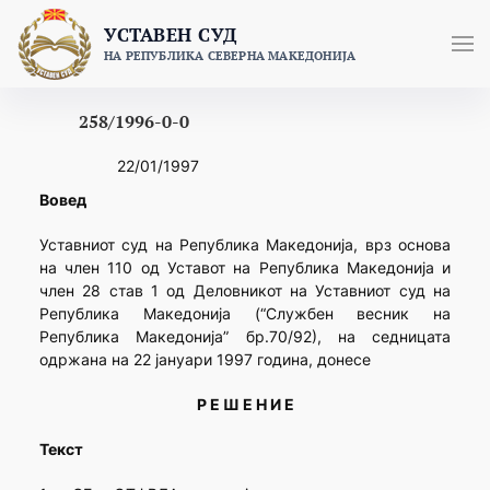
Skip
УСТАВЕН СУД
to
НА РЕПУБЛИКА СЕВЕРНА МАКЕДОНИЈА
content
258/1996-0-0
22/01/1997
Вовед
Уставниот суд на Република Македонија, врз основа
на член 110 од Уставот на Република Македонија и
член 28 став 1 од Деловникот на Уставниот суд на
Република Македонија (“Службен весник на
Република Македонија” бр.70/92), на седницата
одржана на 22 јануари 1997 година, донесе
Р Е Ш Е Н И Е
Текст