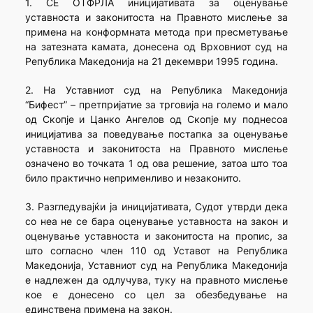
1. СЕ ОТФРЛА иницијативата за оценување
уставноста и законитоста на Правното мислење за
примена на конформната метода при пресметување
на затезната камата, донесена од Врховниот суд на
Република Македонија на 21 декември 1995 година.
2. На Уставниот суд на Република Македонија
“Бифест” – претпријатие за трговија на големо и мало
од Скопје и Цанко Ангелов од Скопје му поднесоа
иницијатива за поведување постапка за оценување
уставноста и законитоста на Правното мислење
означено во точката 1 од ова решение, затоа што тоа
било практично неприменливо и незаконито.
3. Разгледувајќи ја иницијативата, Судот утврди дека
со неа не се бара оценување уставноста на закон и
оценување уставноста и законитоста на пропис, за
што согласно член 110 од Уставот на Република
Македонија, Уставниот суд на Република Македонија
е надлежен да одлучува, туку на правното мислење
кое е донесено со цел за обезбедување на
единствена примена на закон.