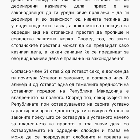
дефинирани казнивите дела, право е на
законодавецот да ги уреди овие прашања – да ги
дефинира и во зависност од нивната тежина да
утврди соодветна казна, а како можна санкција за
одреден вид на стопански престап да пропише и
соодветна заштитна мерка. Според тоа, со закон
стопанските престапи можат да се предвидат како
казниви дела, а какви санкции ќе се предвидат за
овој вид казниви дела е прашање на законодавецот.
Согласно член 51 став 2 од Уставот секој е должен да
ги почитува Уставот и законите, а согласно член 8
алинеја 3 од Уставот една од темелните вредности на
уставниот поредок на Република Македонија е
владеењето на правото. Според тоа, секој субјект во
Републиката при остварувањето на своите уставно
гарантирани права е должен да ги почитува Уставот и
законите преку што се остварува и уставното начело
за владеењето на правото, а тоа значи дека со
остварувањето на одредени слободи и права не
може да се повредуваат слободите и правата на