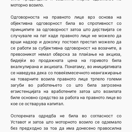
моторно возило.
Одговорноста на правното лице врз основа на
објективна одговорност била во спротивност со
принципите за одговорност затоа што дејствијата се
случувале на пат каде правното лице не можело да
врши надзор и доколку постоел престап можело да
се работи за субјективна одговорност на возачите, а
превозникот немал обврска за плаќање на акциза,
бидејќи во продажната цена на горивото била
вкалкулирана и акцизата. Понатаму, во иницијативата
се наведува дека со повеќемесечното неангажирање
на товарните возила правното лице трпело големи
загуби во работењето со што била загрозена
егзистенцијата на вработените затоа што возилата
биле основно средство за работа на правното лице во
кое се остварува капитал.
Оспорената одредба не била во согласност со
Уставот и затоа што моторното возило се одземало
без предходно за тоа да има донесено правосилна