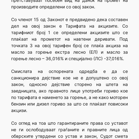
претставуваат посебен вид на данок на промет на
производите определени со овој закон.
Со членот 15 од Законот е предвидено дека составен
дел на овој закон е Тарифата на акцизите. Со
тарифниот број 1 се определени акцизите што се
плаќаат на прометот на навтени деривати. Под
точката 3 на овој тарифен број се плаќа акциза на
масло за горење екстра лесно (ЕЛ) и масло за
горење лесно – 36,016% и специјално (ЛС) -37,016%.
Смислата на оспорената одредба е да се
санкционира дејствие кое не е допуштено со овој
закон, односно дејствие сторено на штета на
заедницата, ако правното лице употреби гориво кое
по тарифата е наменето за горење, а не како моторен
бензин или дизел гориво за што се плаќаат повисоки
акцизи.
Со оглед на тоа што гарантираните права со уставот
не ги ослободуваат граѓаните и правните лица од
обврските утврдени со устав и закон, Судот смета