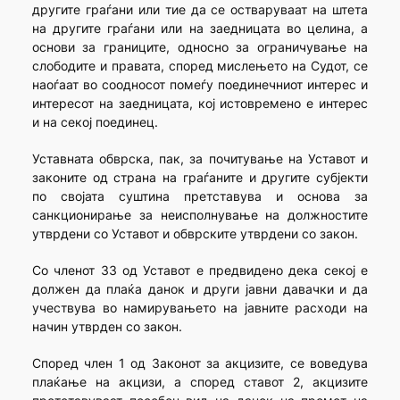
другите граѓани или тие да се остваруваат на штета
на другите граѓани или на заедницата во целина, а
основи за границите, односно за ограничување на
слободите и правата, според мислењето на Судот, се
наоѓаат во соодносот помеѓу поединечниот интерес и
интересот на заедницата, кој истовремено е интерес
и на секој поединец.
Уставната обврска, пак, за почитување на Уставот и
законите од страна на граѓаните и другите субјекти
по својата суштина претставува и основа за
санкционирање за неисполнување на должностите
утврдени со Уставот и обврските утврдени со закон.
Со членот 33 од Уставот е предвидено дека секој е
должен да плаќа данок и други јавни давачки и да
учествува во намирувањето на јавните расходи на
начин утврден со закон.
Според член 1 од Законот за акцизите, се воведува
плаќање на акцизи, а според ставот 2, акцизите