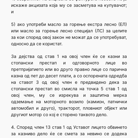
искаже акцизата која му се засметува на купувачот;
и
5) ако употреби масло за горење екстра лесно (ЕЛ)
или масло за горење лесно специјал (ЛС) за целите
за кои според овој закон не можат да се употребуват,
односно да се користат.
За дејства од став 1 на овој член ќе се казни за
стопански престап и одговорното лице во
претпријатието или во друго правно лице со парична
казна од пет до десет плати, а со оспорената одредба
на ставот 3 од овој член е предвидено дека за
стопански престап во смисла на точка 5 став 1 од
овој член, му се изрекува и заштитна мерка
одземање на моторното возило (камион, патнички
автомобил и друго), тракторот, пловниот објект или
другиот мотор со кој е сторено таквото дело.
4. Според член 13 став 1 од Уставот лицето обвинето
за казниво дело ќе се смета за невино се додека