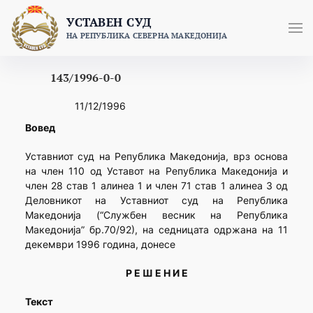
Skip
УСТАВЕН СУД
to
НА РЕПУБЛИКА СЕВЕРНА МАКЕДОНИЈА
content
143/1996-0-0
11/12/1996
Вовед
Уставниот суд на Република Македонија, врз основа
на член 110 од Уставот на Република Македонија и
член 28 став 1 алинеа 1 и член 71 став 1 алинеа 3 од
Деловникот на Уставниот суд на Република
Македонија (“Службен весник на Република
Македонија” бр.70/92), на седницата одржана на 11
декември 1996 година, донесе
Р Е Ш Е Н И Е
Текст