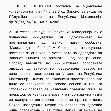
1. НЕ СЕ ПОВЕДУВА постапка за оценување
уставнсота на член 17 став 3 од Законот за акцизите
(“Службен весник на Република Македонија”
бр.78/93, 70/94, 14/95, 42/95).
2. На Уставниот суд на Република Македонија му е
поднесена иницијатива од Здружението на
претпријатијата од јавниот патен сообраќај
“Македонија-сообраќај” – Скопје, за поведување
постапка за оценување уставноста на одредбата од
Законот означен во топчката 1 од ова решение.
Според наводите во иницијативата оспорената
одредба од Законот го повредувала правото на
сопственост гарантирано со Уставот на Република
Македонија. Имено, за стопански престап правното
лице се казнувало по повеќе основи и тоа: за
стопански престап се казнувало правното лице, за
прекршок се казнувале возачите и со парична казна
се казнувало одговорното лице во правното лице.
Покрај наведените мерки со оспорената одредба
била предвидена и заштитна мерка одземање на