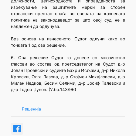
должности, целисходноста и оправданоста за
изрекување на заштитните мерки за сторен
стопански престап спаѓа во сверата на казнената
политика на законодавецот за што овој суд не е
надлежен да одлучува.
Врз основа на изнесеното, Судот одлучи како во
точката 1 од ова решение.
6. Ова решение Судот го донесе со мнозинство
гласови во состав од претседателот на Судот д-р
Јован Проевски и судиите Бахри Исљами, д-р Никола
Крлески, Олга Лазова, д-р Стојмен Михајловски, д-р
Милан Недков, Бесим Селими, д-р Јосиф Талевски и
д-р Тодор Џунов. (У.бр.143/96)
Решенија