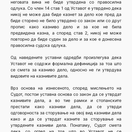
неговата вина не биде утврдена со правосилна
одлука. Со член 14 став 1 од Уставот е утврдено дека
никој не може даа биде казнет за дело кое пред да
биде сторено не било утврдено со закон или со друг
пропис како казниво дело и за кое не била
предвидена казна, а според став 2, никој не може
повторно да биде суден за дело и за кое е донесена
правосилна судска одлука.
Од наведените уставни одредби произлегува дека
Уставот не содржи формална дефиниција за тоа што
се смета за казниво дело, односно не ги утврдува
видовите на казнивите дела.
Врз основа на изнесеното, според мислењето на
Судот, постои уставна основа со закон да се утврдат
казнивите дела, а во тие рамки и стопанските
престапи како казниви дела, да се утврди
одговорноста за сторување на овој вид казниви дела
како и да се утврдат казните за сторување на
утврдените казниви дела. Понатаму, Судот смета
дека, со оглед на тоа што во Уставот не се