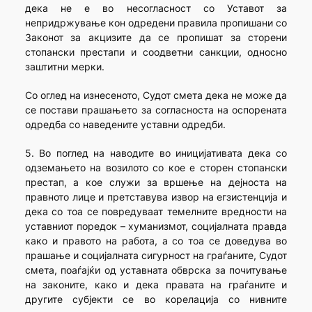
дека не е во несогласност со Уставот за
непридржување кон одредени правила пропишани со
Законот за акцизите да се пропишат за сторени
стопански престапи и соодветни санкции, односно
заштитни мерки.
Со оглед на изнесеното, Судот смета дека не може да
се постави прашањето за согласноста на оспорената
одредба со наведените уставни одредби.
5. Во поглед на наводите во иницијативата дека со
одземањето на возилото со кое е сторен стопански
престап, а кое служи за вршење на дејноста на
правното лице и претставува извор на егзистенција и
дека со тоа се повредуваат темелните вредности на
уставниот поредок – хуманизмот, социјалната правда
како и правото на работа, а со тоа се доведува во
прашање и социјалната сигурност на граѓаните, Судот
смета, поаѓајќи од уставната обврска за почитување
на законите, како и дека правата на граѓаните и
другите субјекти се во корелација со нивните