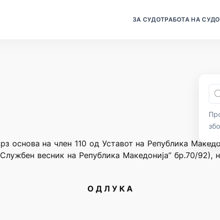
ЗА СУДОТ
РАБОТА НА СУДО
Про
зб
рз основа на член 110 од Уставот на Република Македо
“Службен весник на Република Македонија” бр.70/92), 
О Д Л У К А