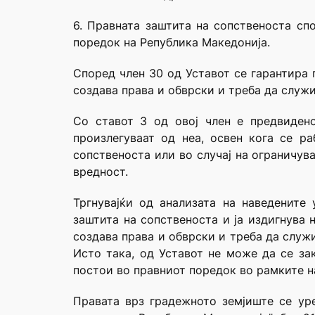
6. Правната заштита на сопственоста сп
поредок на Република Македонија.
Според член 30 од Уставот се гарантира 
создава права и обврски и треба да служи
Со ставот 3 од овој член е предвиден
произлегуваат од неа, освен кога се ра
сопственоста или во случај на ограничув
вредност.
Тргнувајќи од анализата на наведените
заштита на сопственоста и ја издигнува 
создава права и обврски и треба да служи
Исто така, од Уставот не може да се за
постои во правниот поредок во рамките н
Правата врз градежното земјиште се уре