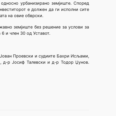
 односно урбанизирано земјиште. Според
нвеститорот е должен да ги исполни сите
ата на овие обврски.
жавно земјиште без решение за услови за
 6 и член 30 од Уставот.
р Јован Проевски и судиите Бахри Исљами,
, д-р Јосиф Талевски и д-р Тодор Џунов.