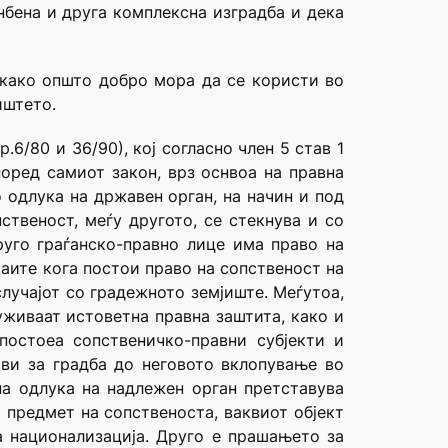
нбена и друга комплексна изградба и дека
 како општо добро мора да се користи во
иштето.
6/80 и 36/90), кој согласно член 5 став 1
поред самиот закон, врз оснвоа на правна
о одлука на државен орган, на начин и под
ственост, меѓу другото, се стекнува и со
руго граѓанско-правно лице има право на
чаите кога постои право на сопственост на
случајот со градежното земјиште. Меѓутоа,
уживаат истоветна правна заштита, како и
постоеа сопственичко-правни субјекти и
ови за градба до неговото вклопување во
а одлука на надлежен орган претставува
 предмет на сопственоста, ваквиот објект
а национализација. Друго е прашањето за