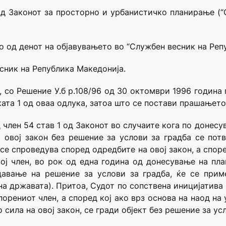
од Законот за просторно и урбанистичко планирање (
о од денот на објавувањето во “Службен весник на Реп
есник на Република Македонија.
а, со Решение У.б р.108/96 од 30 октомври 1996 година
ата 1 од оваа одлука, затоа што се постави прашањето 
 член 54 став 1 од Законот во случаите кога по донес
 овој закон без решение за услови за градба се пот
се спроведува според одредбите на овој закон, а споре
вој член, во рок од една година од донесување на пла
здавање на решение за услови за градба, ќе се при
 на државата). Притоа, Судот по сопствена иницијатива
спорениот член, а според кој ако врз основа на наод н
сила на овој закон, се гради објект без решение за ус