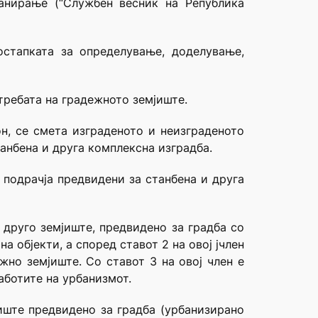
ланирање (“Службен весник на Република
остапката за определување, доделување,
требата на градежното земјиште.
он, се смета изграденото и неизграденото
танбена и друга комплексна изградба.
 подрачја предвидени за станбена и друга
друго земјиште, предвидено за градба со
 објекти, а според ставот 2 на овој јчлен
но земјиште. Со ставот 3 на овој член е
ботите на урбанизмот.
иште предвидено за градба (урбанизирано