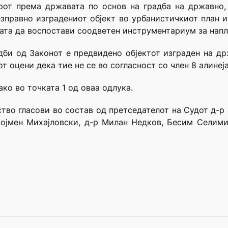
рот према државата по основ на градба на државно,
зправно изградениот објект во урбанистичкиот план и
ата да воспостави соодветен инструментариум за напл
дби од Законот е предвидено објектот изграден на др
 оцени дека тие не се во согласност со член 8 алинеја
ако во точката 1 од оваа одлука.
нство гласови во состав од претседателот на Судот д-
тојмен Михајловски, д-р Милан Недков, Бесим Селими