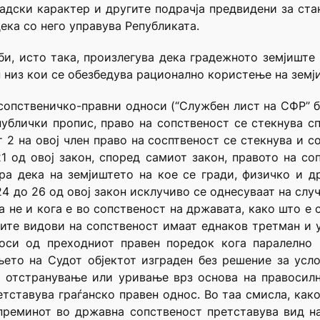
радски карактер и другите подрачја предвидени за ста
ека со него управува Републиката.
би, исто така, произлегува дека градежното земјиште
н низ кои се обезбедува рационално користење на земј
опственичко-правни односи (“Службен лист на СФР” бр.
ублички пропис, право на сопственост се стекнува с
 2 на овој член право на сосптвеност се стекнува и с
1 од овој закон, според самиот закон, правото на соп
ра дека на земјиштето на кое се гради, физичко и д
4 до 26 од овој закон исклучиво се однесуваат на слу
а не и кога е во сопственост на државата, како што е 
сите видови на сопственост имаат еднаков третман и 
оси од преходниот правен поредок кога паралелно 
ето на Судот објектот изграден без решение за усл
о отстранување или уривање врз основа на правосилн
тставува граѓанско правен однос. Во таа смисла, како
 преминот во државна сопственост претставува вид н