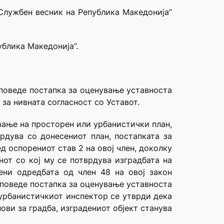
“Службен весник на Република Македонија”
ублика Македонија”.
 поведе постапка за оценување уставноста
за нивната согласност со Уставот.
ување на просторен или урбанистички план,
врдува со донесениот план, постапката за
д оспорениот став 2 на овој член, доколку
нот со кој му се потврдува изградбата на
мени одредбата од член 48 на овој закон
 поведе постапка за оценување уставноста
а урбанистичкиот инспектор се утврди дека
лови за градба, изградениот објект станува