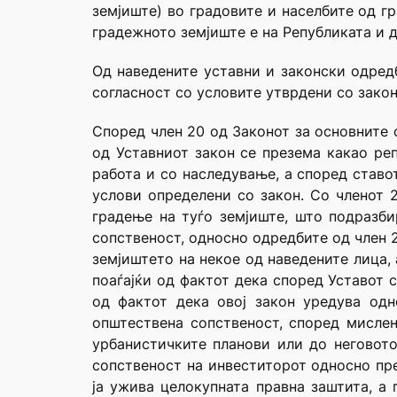
земјиште) во градовите и населбите од г
градежното земјиште е на Републиката и д
Од наведените уставни и законски одред
согласност со условите утврдени со зако
Според член 20 од Законот за основните с
од Уставниот закон се презема какао реп
работа и со наследување, а според ставот
услови определени со закон. Со членот 2
градење на туѓо земјиште, што подразби
сопственост, односно одредбите од член 2
земјиштето на некое од наведените лица, 
поаѓајќи од фактот дека според Уставот 
од фактот дека овој закон уредува одн
општествена сопственост, според мислењ
урбанистичките планови или до неговот
сопственост на инвеститорот односно пре
ја ужива целокупната правна заштита, а