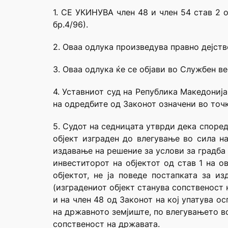
1. СЕ УКИНУВА член 48 и член 54 став 2 
бр.4/96).
2. Оваа одлука произведува правно дејств
3. Оваа одлука ќе се објави во Службен в
4. Уставниот суд на Република Македониј
на одредбите од Законот означени во точк
5. Судот на седницата утврди дека според
објект изграден до влегување во сила на
издавање на решение за услови за градба 
инвеститорот на објектот од став 1 на о
објектот, не ја поведе постапката за и
(изградениот објект станува сопственост
и на член 48 од Законот на кој упатува о
на државното земјиште, по влегувањето во 
сопственост на државата.