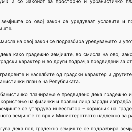
1/91) и со Законот за просторно и урбанистичко п
земјиште со овој закон се уредуваат условите и п
иште.
мисла на овој закон се подразбира уредувањето и упо
дека како градежно земјиште, во смисла на овој зак
градски карактер и во други подрачја предвидени за с
градовите и населбите од градски карактер и другите
анистички план е на Републиката.
рбанистичко планирање е предвидено дека градежно и 
 користење на физички и правни лица заради изградба на
емјиште се утврдува инвеститор – корисник на градеж
ното земјиште го врши Министерството надлежно за ра
гува дека под градежно земјиште се подразбира земј