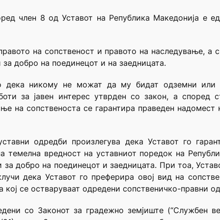
оред член 8 од Уставот на Република Македонија е е
правото на сопственост и правото на наследување, а с
 за добро на поединецот и на заедницата.
о дека никому не можат да му бидат одземни или 
боти за јавен интерес утврден со закон, а според с
ање на сопственоста се гарантира праведен надомест 
 уставни одредби произлегува дека Уставот го гаран
на темелна вредност на уставниот поредок на Републ
 за добро на поединецот и заедницата. При тоа, Устав
клучи дека Уставот го преферира овој вид на сопстве
а кој се остваруваат одредени сопственичко-правни од
дени со Законот за градежно земјиште (“Службен ве