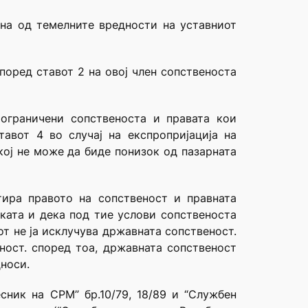
дна од темелните вредности на уставниот
поред ставот 2 на овој член сопственоста
ограничени сопственоста и правата кои
тавот 4 во случај на експропријација на
кој не може да биде понизок од пазарната
тира правото на сопственост и правната
иката и дека под тие услови сопственоста
от не ја исклучува државната сопственост.
ност. според тоа, државната сопственост
носи.
сник на СРМ” бр.10/79, 18/89 и “Службен