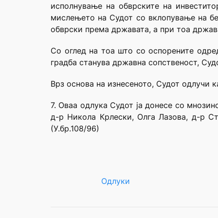
исполнување на обврските на инвестито
мислењето на Судот со вклопување на бе
обврски према државата, а при тоа држав
Со оглед на тоа што со оспорените одре
градба станува државна сопственост, Судот
Врз основа на изнесеното, Судот одлучи к
7. Оваа одлука Судот ја донесе со мнози
д-р Никола Крлески, Олга Лазова, д-р С
(У.бр.108/96)
Одлуки