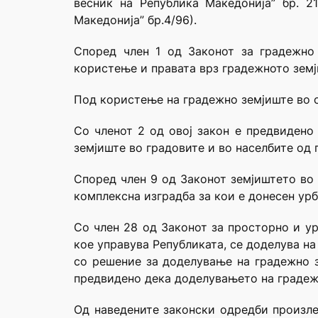
весник на Република Македонија” бр. 2
Македонија” бр.4/96).
Според член 1 од Законот за градежно 
користење и правата врз градежното земј
Под користење на градежно земјиште во с
Со членот 2 од овој закон е предвидено 
земјиште во градовите и во населбите од 
Според член 9 од Законот земјиштето во 
комплексна изградба за кои е донесен урб
Со член 28 од Законот за просторно и у
кое управува Републиката, се доделува на
со решение за доделување на градежно з
предвидено дека доделувањето на градеж
Од наведените законски одредби произле