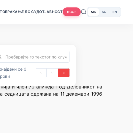
Т
ОБРАЌАЊЕ ДО СУДОТ
ЈАВНОСТ
MK
SQ
EN
BCCF
најдени се 0
орови
нија и член 70 алинеја 1 од Деловникот на
на седницата одржана на 11 декември 1996