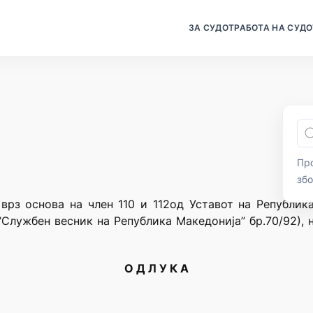
ЗА СУДОТ
РАБОТА НА СУДО
Про
зб
 врз основа на член 110 и 112од Уставот на Републик
“Службен весник на Република Македонија” бр.70/92),
О Д Л У К А