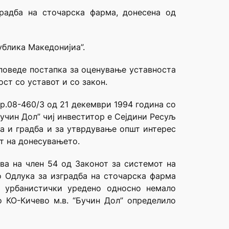
радба на сточарска фарма, донесена од
ублика Македонијиа”.
 поведе постапка за оценување уставноста
ст со уставот и со закон.
р.08-460/3 од 21 декември 1994 година со
Бучин Дол” чиј инвеститор е Сејдини Ресуљ
ја и градба и за утврдување општ интерес
от на донесувањето.
ва на член 54 од Законот за системот на
о Одлука за изградба на сточарска фарма
о урбанистички уредено односно немало
о КО-Кичево м.в. “Бучин Дол” определило