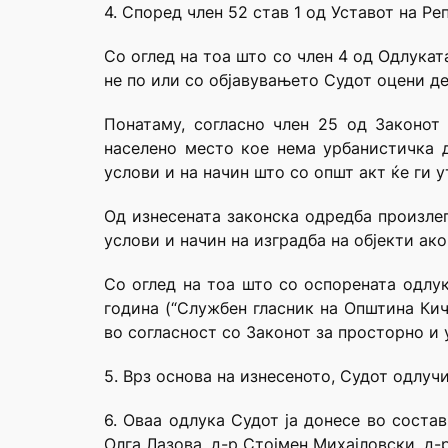
4. Според член 52 став 1 од Уставот на Ре
Со оглед на тоа што со член 4 од Одлукат
не по или со објавувањето Судот оцени дек
Понатаму, согласно член 25 од Законот 
населено место кое нема урбанистичка д
услови и на начин што со општ акт ќе ги 
Од изнесената законска одредба произлег
услови и начин на изградба на објекти ако
Со оглед на тоа што со оспорената одлу
година (“Службен гласник на Општина Кич
во согласност со Законот за просторно и
5. Врз основа на изнесеното, Судот одлучи
6. Оваа одлука Судот ја донесе во соста
Олга Лазова, д-р Стојмен Михајловски, д-