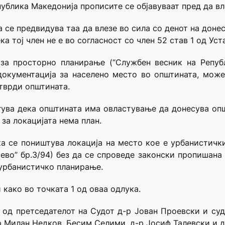
публика Македонија прописите се објавуваат пред да вл
а се предвидува таа да влезе во сила со денот на доне
а тој член не е во согласност со член 52 став 1 од Ус
за просторно планирање (“Службен весник на Републ
окументација за населено место во општината, може
утврди општината.
ува дека општината има овластување да донесува опш
 за локацијата нема план.
ка се поништува локација на место кое е урбанистичк
ево” бр.3/94) без да се спроведе законски пропишана 
 урбанистичко планирање.
 како во точката 1 од оваа одлука.
в од претседателот на Судот д-р Јован Проевски и с
р Милан Недков, Бесим Селими, д-р Јосиф Талевски и д-