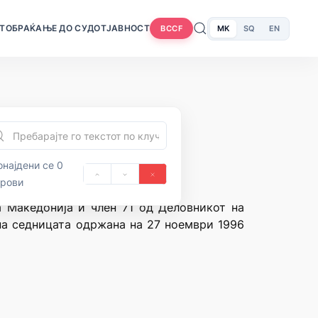
Т
ОБРАЌАЊЕ ДО СУДОТ
ЈАВНОСТ
MK
SQ
EN
BCCF
најдени се 0
орови
а Македонија и член 71 од Деловникот на
 на седницата одржана на 27 ноември 1996