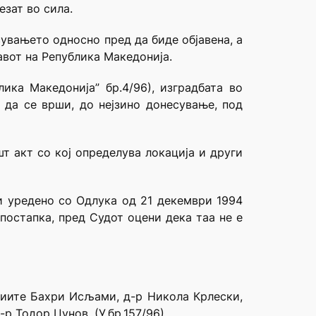
езат во сила.
сувањето односно пред да биде објавена, а
тавот на Република Македонија.
ика Македонија” бр.4/96), изградбата во
 да се врши, до нејзино донесување, под
т акт со кој определува локација и други
и уредено со Одлука од 21 декември 1994
постапка, пред Судот оцени дека таа не е
удиите Бахри Исљами, д-р Никола Крлески,
р Тодор Џунов. (У.бр.157/96)