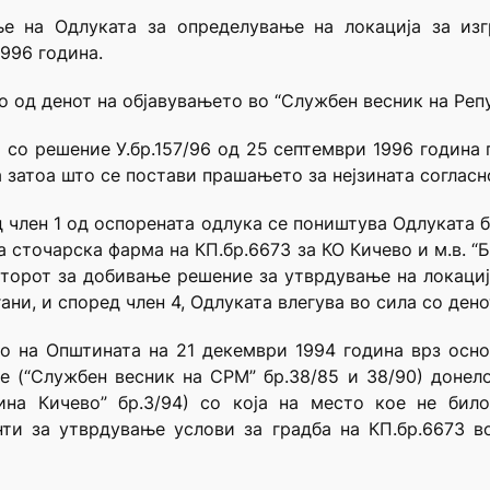
е на Одлуката за определување на локација за изг
996 година.
о од денот на објавувањето во “Службен весник на Реп
а со решение У.бр.157/96 од 25 септември 1996 година
а затоа што се постави прашањето за нејзината согласно
д член 1 од оспорената одлука се поништува Одлуката б
на сточарска фарма на КП.бр.6673 за КО Кичево и м.в. “
иторот за добивање решение за утврдување на локаци
ни, и според член 4, Одлуката влегува во сила со ден
о на Општината на 21 декември 1994 година врз осно
 (“Службен весник на СРМ” бр.38/85 и 38/90) донел
тина Кичево” бр.3/94) со која на место кое не бил
ти за утврдување услови за градба на КП.бр.6673 в