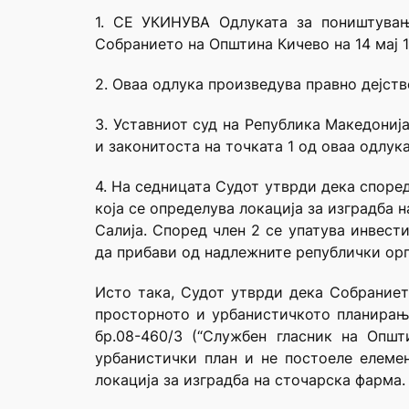
1. СЕ УКИНУВА Одлуката за поништувањ
Собранието на Општина Кичево на 14 мај 1
2. Оваа одлука произведува правно дејств
3. Уставниот суд на Република Македониј
и законитоста на точката 1 од оваа одлук
4. На седницата Судот утврди дека споре
која се определува локација за изградба 
Салија. Според член 2 се упатува инвест
да прибави од надлежните републички орга
Исто така, Судот утврди дека Собраниет
просторното и урбанистичкото планирање
бр.08-460/3 (“Службен гласник на Опш
урбанистички план и не постоеле елемен
локација за изградба на сточарска фарма.