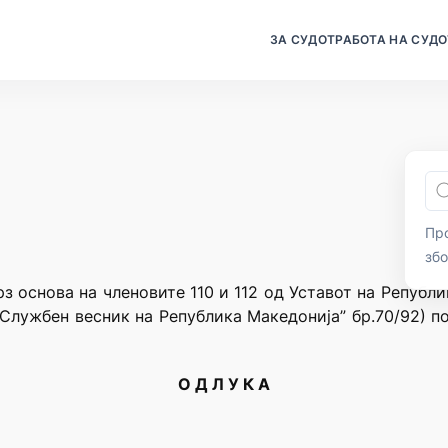
ЗА СУДОТ
РАБОТА НА СУДО
Про
зб
з основа на членовите 110 и 112 од Уставот на Републ
“Службен весник на Република Македонија” бр.70/92) п
О Д Л У К А