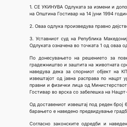
1. СЕ УКИНУВА Одлуката за измени и допо
на Општина Гостивар на 14 јуни 1994 годин
2. Оваа одлука произведува правно дејств
3. Уставниот суд на Република Македони
Одлуката означена во точката 1 од оваа о
По донесувањето на решението за пове
градежништво и заштита на животната сре
наведува дека за спорниот објект на К
извештајот од јавна расправа по нацрт 
правни и физички лица од Министерствот
Гостивар во врска со забелешка на Нацрт-
Од доставениот извештај под реден број 60
барањето е наведено предвидување градба 
Согласно законските одредби и наведен