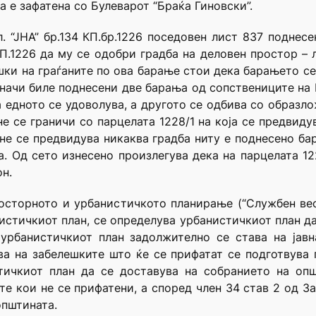
 е зафатена со Булеварот “Браќа Гиновски”.
л. “ЈНА” бр.134 КП.бр.1226 поседовен лист 837 поднес
КП.1226 да му се одобри градба на деловен простор – л
ешки на граѓаните по ова барање стои дека барањето се
начи биле поднесени две барања од сопствениците на К
а едното се удоволува, а другото се одбива со образло
 не се граничи со парцелата 1228/1 на која се предвиду
т не се предвидува никаква градба ниту е поднесено ба
. Од сето изнесено произлегува дека на парцелата 12
н.
осторното и урбанистичкото планирање (“Службен весн
стичкиот план, се определува урбанистичкиот план да 
урбанистичкиот план задолжително се става на јавн
а на забелешките што ќе се прифатат се подготвува п
тичкиот план да се доставува на собранието на општ
е кои не се прифатени, а според член 34 став 2 од За
општината.