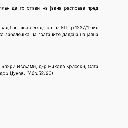
план да го стави на јавна расправа пред
ад Гостивар во делот на КП.бр.1227/1 бил
о забелешка на граѓаните дадена на јавна
е Бахри Исљами, д-р Никола Крлески, Олга
ор Џунов. (У.бр.52/96)