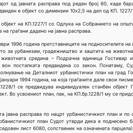
јот од јавната расправа под реден број 60, каде ба
виден е објект со димензии 10х2,5 на дел од КП. 1227/1
објект на КП.1227/1 со Одлука на Собранието на општ
 на граѓани дадено на јавна расправа.
ември 1996 година претставниците на подносителите на 
то за урбанизам, градежништво и заштита на животна
 животната средина – Подрачна единица Гостивар и
 вон постапката предвидена со закон. Понатаму, Су
олнување на Деталниот урбанистички план на град Го
јануари 1994 година, на која граѓаните дале свои писм
.1228/1 се предвидува индивидуален станбен објект 
ект. Во усвоениот план, пак, на КП.бр.1228/1 му се при
а јавна расправа по нацрт урбанистичкиот план и по
рбанистичкиот план Судот утврди дека е поднесено 
оседовен лист 6080, сопственик на означената парцела),