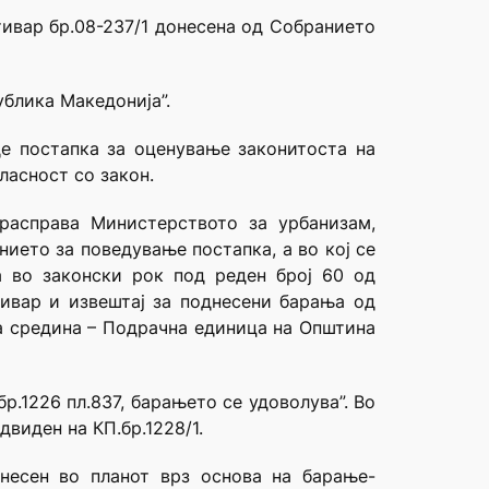
тивар бр.08-237/1 донесена од Собранието
ублика Македонија”.
де постапка за оценување законитоста на
ласност со закон.
расправа Министерството за урбанизам,
ието за поведување постапка, а во кој се
а во законски рок под реден број 60 од
тивар и извештај за поднесени барања од
а средина – Подрачна единица на Општина
бр.1226 пл.837, барањето се удоволува”. Во
виден на КП.бр.1228/1.
внесен во планот врз основа на барање-