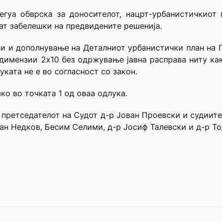
гуа обврска за доносителот, нацрт-урбанистичкиот 
дат забелешки на предвидените решенија.
ни и дополнување на Деталниот урбанистички план на Гр
димензии 2х10 без одржување јавна расправа ниту как
уката не е во согласност со закон.
ко во точката 1 од оваа одлука.
д претседателот на Судот д-р Јован Проевски и судиит
ан Недков, Бесим Селими, д-р Јосиф Талевски и д-р Тод