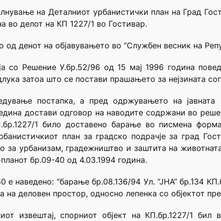
лнување на Деталниот урбанистички план на Град Гос
а во делот на КП 1227/1 во Гостивар.
о од денот на објавувањето во “Службен весник на Реп
ја со Решение У.бр.52/96 од 15 мај 1996 година пове
длука затоа што се постави прашањето за нејзината сог
дување постапка, а пред одржувањето на јавната 
дина достави одговор на наводите содржани во решен
П.бр.1227/1 било доставено барање во писмена форм
урбанистичкиот план за градско подрачје за град Гос
о за урбанизам, градежништво и заштита на животнат
планот бр.09-40 од 4.03.1994 година.
 е наведено: “барање бр.08.136/94 Ул. “ЈНА” бр.134 КП.
на деловен простор, односно лепенка со објектот пред
иот извештај, спорниот објект на КП.бр.1227/1 бил 