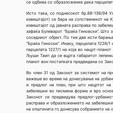
се одбива со образложение дека парцелата
Исто така, со поднесокот бр.88-136/94 У
извештајот) се бара на сопственикот на 
извештајот од јавната расправа по забел
зафаќа Булеварот “Браќа Гиновски”. Што з
соседниот објект. По тие две исти барањ
“Браќа Гиноски”. Инаку, парцелата 1226/1
парцелата 1227/1 на која во нацрт-плано
Љуши Таип да се вцрта габаритот лепенка
планот вон постапката предвидена со Зако
Во член 31 од Законот за системот на пр
важеше во време на донесување на урбани
и предлог на план, при што нацртот на 
забелешки во писмена форма и врз основ
Законот се предвидува предлог-урбанис
расправа и образложението на забелешкит
на општината го донесува собранието на 