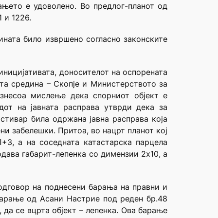
рањето е удоволено. Во предлог-планот од
 и 1226.
ината било извршено согласно законските
иницијативата, доносителот на оспорената
та средина – Скопје и Министерството за
знесоа мислење дека спорниот објект е
дот на јавната расправа утврди дека за
стивар била одржана јавна расправа која
ени забелешки. Притоа, во нацрт планот кој
П+3, а на соседната катастарска парцела
додава габарит-лепенка со димензии 2х10, а
 одговор на поднесени барања на правни и
барање од Асани Настрие под реден бр.48
 да се вцрта објект – лепенка. Ова барање