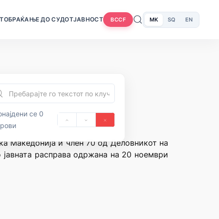
Т
ОБРАЌАЊЕ ДО СУДОТ
ЈАВНОСТ
MK
SQ
EN
BCCF
најдени се 0
орови
ика Македонија и член 70 од Деловникот на
о јавната расправа одржана на 20 ноември