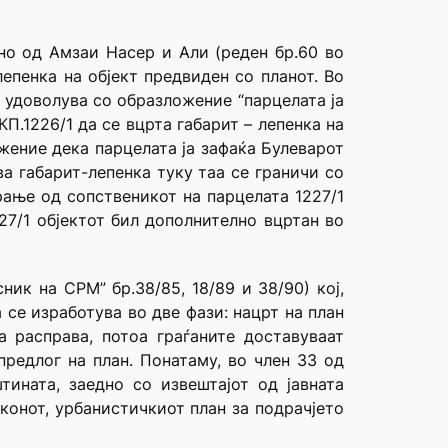
ено од Амзаи Насер и Али (реден бр.60 во
епенка на објект предвиден со планот. Во
 удоволува со образложение “парцелата ја
П.1226/1 да се вцрта габарит – лепенка на
жение дека парцелата ја зафаќа Булеварот
ва габарит-лепенка туку таа се граничи со
рање од сопственикот на парцелата 1227/1
27/1 објектот бил дополнително вцртан во
ик на СРМ” бр.38/85, 18/89 и 38/90) кој,
се изработува во две фази: нацрт на план
а расправа, потоа граѓаните доставуваат
редлог на план. Понатаму, во член 33 од
ината, заедно со извештајот од јавната
конот, урбанистичкиот план за подрачјето