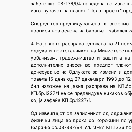
забелешка 08-136/94 наведена во извешта
изготвувачот на планот “Пологпроект” пред
Според тоа предвидувањето на спорниот 
прописи врз основа на барање – забелешка
4. На јавната расправа одржана на 21 но
одлука и претставникот на Министерство
урбанизам, градежништво и заштита на
дополнително внесен во предлог планот
донесување на Одлуката за измени и доп
траела 15 дена од 27 декември 1993 до 12 
бил изложен на јавна расправа на КП.бр
КП.бр.1227/1 не се предвидува никаков обј
кој ја зафаќа КП.бр.1227/1.
Од извештајот од записникот од одржанат
физички лица во врска со корекции по у
(барање бр.08-337/94 Ул. “ЈНА” КП.1226 п