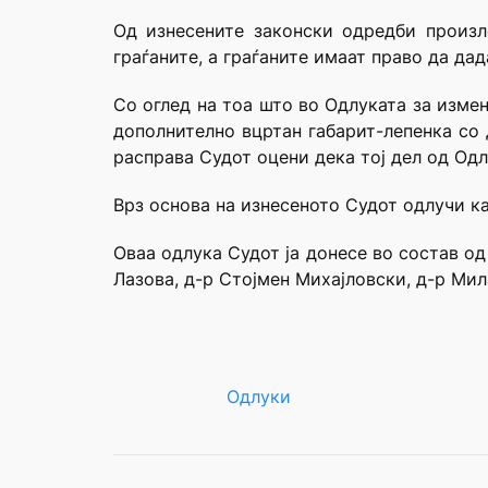
Од изнесените законски одредби произле
граѓаните, а граѓаните имаат право да да
Со оглед на тоа што во Одлуката за изме
дополнително вцртан габарит-лепенка со 
расправа Судот оцени дека тој дел од Одл
Врз основа на изнесеното Судот одлучи ка
Оваа одлука Судот ја донесе во состав о
Лазова, д-р Стојмен Михајловски, д-р Мил
Одлуки