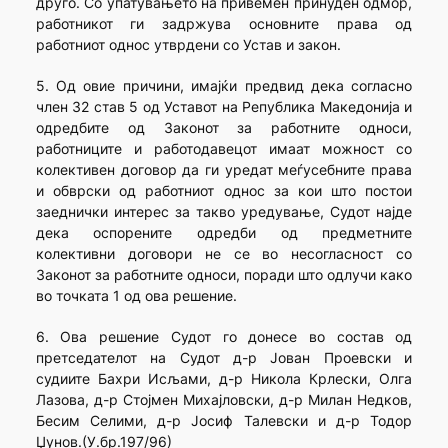
друго. Со упатувањето на привемен принуден одмор,
работникот ги задржува основните права од
работниот однос утврдени со Устав и закон.
5. Од овие причини, имајќи предвид дека согласно
член 32 став 5 од Уставот на Република Македонија и
одредбите од Законот за работните односи,
работниците и работодавецот имаат можност со
колективен договор да ги уредат меѓусебните права
и обврски од работниот однос за кои што постои
заеднички интерес за такво уредување, Судот најде
дека оспорените одредби од предметните
колективни договори не се во несогласност со
Законот за работните односи, поради што одлучи како
во точката 1 од ова решение.
6. Ова решение Судот го донесе во состав од
претседателот на Судот д-р Јован Проевски и
судиите Бахри Исљами, д-р Никола Крлески, Олга
Лазова, д-р Стојмен Михајловски, д-р Милан Недков,
Бесим Селими, д-р Јосиф Талевски и д-р Тодор
Џунов.(У.бр.197/96)