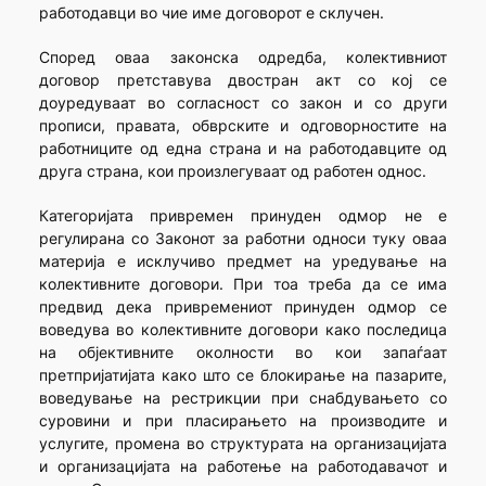
работодавци во чие име договорот е склучен.
Според оваа законска одредба, колективниот
договор претставува двостран акт со кој се
доуредуваат во согласност со закон и со други
прописи, правата, обврските и одговорностите на
работниците од една страна и на работодавците од
друга страна, кои произлегуваат од работен однос.
Категоријата привремен принуден одмор не е
регулирана со Законот за работни односи туку оваа
материја е исклучиво предмет на уредување на
колективните договори. При тоа треба да се има
предвид дека привремениот принуден одмор се
воведува во колективните договори како последица
на објективните околности во кои запаѓаат
претпријатијата како што се блокирање на пазарите,
воведување на рестрикции при снабдувањето со
суровини и при пласирањето на производите и
услугите, промена во структурата на организацијата
и организацијата на работење на работодавачот и