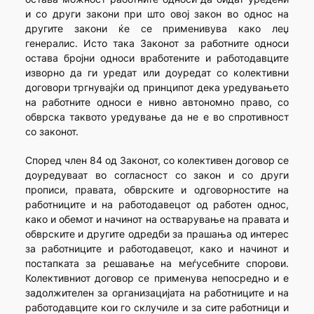
и со други закони при што овој закон во однос на
другите закони ќе се применивува како леџ
генералис. Исто така Законот за работните односи
остава бројни односи вработените и работодавците
изворно да ги уредат или доуредат со колективни
договори тргнувајќи од принципот дека уредувањето
на работните односи е нивно автономно право, со
обврска таквото уредување да не е во спротивност
со законот.
Според член 84 од Законот, со колективен договор се
доуредуваат во согласност со закон и со други
прописи, правата, обврските и одговорностите на
работниците и на работодавецот од работен однос,
како и обемот и начинот на остварување на правата и
обврските и другите одредби за прашања од интерес
за работниците и работодавецот, како и начинот и
постапката за решавање на меѓусебните спорови.
Колективниот договор се применува непосредно и е
задолжителен за организацијата на работниците и на
работодавците кои го склучиле и за сите работници и