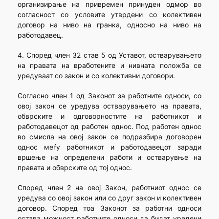
организирање на привремен принуден одмор во
согласност со условите утврдени со колективен
договор на ниво на гранка, односно на ниво на
работодавец.
4. Според член 32 став 5 од Уставот, остварувањето
на правата на вработените и нивната положба се
уредуваат со закон и со колективни договори.
Согласно член 1 од Законот за работните односи, со
овој закон се уредува остварувањето на правата,
обврските и одговорностите на работникот и
работодавецот од работен однос. Под работен однос
во смисла на овој закон се подразбира договорен
однос меѓу работникот и работодавецот заради
вршење на определени работи и остварувње на
правата и обврските од тој однос.
Според член 2 на овој Закон, работниот однос се
уредува со овој закон или со друг закон и колективен
договор. Според тоа Законот за работни односи
остава можност работните односи да бидат уредени