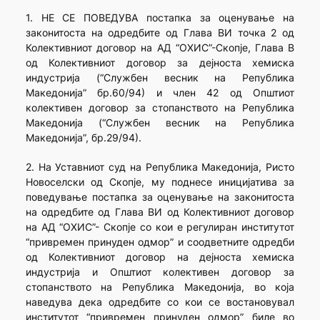
1. НЕ СЕ ПОВЕДУВА постапка за оценување на
законитоста на одредбите од Глава ВИ точка 2 од
Колективниот договор на АД “ОХИС”-Скопје, Глава В
од Колективниот договор за дејноста хемиска
индустрија (“Службен весник на Република
Македонија” бр.60/94) и член 42 од Општиот
колективен договор за стопанството на Република
Македонија (“Службен весник на Република
Македонија”, бр.29/94).
2. На Уставниот суд на Република Македонија, Ристо
Новоселски од Скопје, му поднесе иницијатива за
поведување постапка за оценување на законитоста
на одредбите од Глава ВИ од Колективниот договор
на АД “ОХИС”- Скопје со кои е регулиран институтот
“привремен принуден одмор” и соодветните одредби
од Колективниот договор на дејноста хемиска
индустрија и Општиот колективен договор за
стопанството на Република Македонија, во која
наведува дека одредбите со кои се востановувал
институтот “привремен принуден одмор” биле во