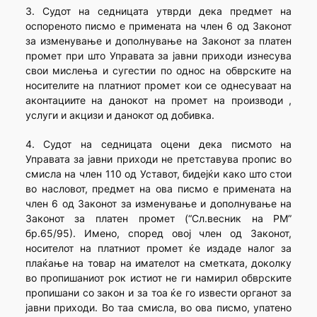
3. Судот на седницата утврди дека предмет на
оспореното писмо е примената на член 6 од Законот
за изменување и дополнување на Законот за платен
промет при што Управата за јавни приходи изнесува
свои мислења и сугестии по однос на обврските на
носителите на платниот промет кои се однесуваат на
аконтациите на данокот на промет на производи ,
услуги и акцизи и данокот од добивка.
4. Судот на седницата оцени дека писмото на
Управата за јавни приходи не претставува пропис во
смисла на член 110 од Уставот, бидејќи како што стои
во насловот, предмет на ова писмо е примената на
член 6 од Законот за изменување и дополнување на
Законот за платен промет (“Сл.весник на РМ”
бр.65/95). Имено, според овој член од Законот,
носителот на платниот промет ќе издаде налог за
плаќање на товар на имателот на сметката, доколку
во пропишаниот рок истиот не ги намирил обврските
пропишани со закон и за тоа ќе го извести органот за
јавни приходи. Во таа смисла, во ова писмо, упатено