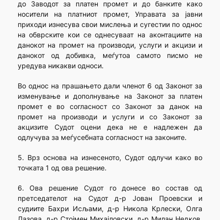
до Заводот за платен промет и до банките како
носители на платниот промет, Управата за јавни
приходи изнесува свои мислења и сугестии по однос
на обврските кои се однесуваат на аконтациите на
данокот на промет на производи, услуги и акцизи и
данокот од добивка, меѓутоа самото писмо не
уредува никакви односи.
Во однос на прашањето дали членот 6 од Законот за
изменување и дополнување на Законот за платен
промет е во согласност со Законот за данок на
промет на производи и услуги и со Законот за
акцизите Судот оцени дека не е надлежен да
одлучува за меѓусебната согласност на законите.
5. Врз основа на изнесеното, Судот одлучи како во
точката 1 од ова решение.
6. Ова решение Судот го донесе во состав од
претседателот на Судот д-р Јован Проевски и
судиите Бахри Исљами, д-р Никола Крлески, Олга
Лазова, д-р Стојмен Михајловски, д-р Милан Недков,